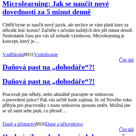
Microlearning: Jak se naučit nové
dovednosti za 5 minut denně
Chtěli byste se naučit nový jazyk, ale nechce se vám platit kurz za
několik tisíc korun? Začněte s učením každých den pět minut denně.
Nedostatek času pro vás už nebude výmluvou. Microlearning je
koncept, který je
…
Vzdělávání
8931
Vzdelávanie
Číst dál
Daňová past na „dohodáře“?!
Daňová past na „dohodáře“?!
Pracovali jste někdy, nebo aktuálně pracujete se smlouvou
o provedení práce? Pak vás určitě bude zajímat, že od Nového roku
přibyla pro pracovníky s touto smlouvou spousta změn. Možná jste
se už sami sebe ptali, co přesně
…
Daně a účetnictví
8926
Dane a účtovníctvo
Číst dál