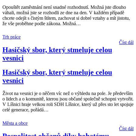
Opouštět zaměstnání není snadné rozhodnutí. Možná jste dlouho
váhali, možná jste se rozhodli ze dne na den. V každém případě
chcete odejít s čistým štítem, zachovat si dobré vztahy a mít jistotu,
že vše proběhne podle zákona. Možná
…
Trh práce
Číst dál
Hasičský sbor, který stmeluje celou
vesnici
Hasičský sbor, který stmeluje celou
vesnici
Život na vesnici je o něčem víc než o výhledu na pole. Je především
o lidech a o komunitě, kterou jsou občané společně schopni vytvořit.
V Líšnici hraje velkou roli SDH Líšnice, který už přes sto let spojuje
celé generace, pořádá
…
Města a obce
Číst dál
Pospolitost občanů díky bohatému