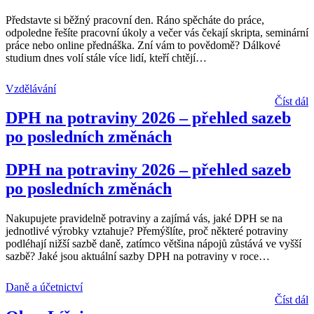
Představte si běžný pracovní den. Ráno spěcháte do práce,
odpoledne řešíte pracovní úkoly a večer vás čekají skripta, seminární
práce nebo online přednáška. Zní vám to povědomě? Dálkové
studium dnes volí stále více lidí, kteří chtějí
…
Vzdělávání
Číst dál
DPH na potraviny 2026 – přehled sazeb
po posledních změnách
DPH na potraviny 2026 – přehled sazeb
po posledních změnách
Nakupujete pravidelně potraviny a zajímá vás, jaké DPH se na
jednotlivé výrobky vztahuje? Přemýšlíte, proč některé potraviny
podléhají nižší sazbě daně, zatímco většina nápojů zůstává ve vyšší
sazbě? Jaké jsou aktuální sazby DPH na potraviny v roce
…
Daně a účetnictví
Číst dál