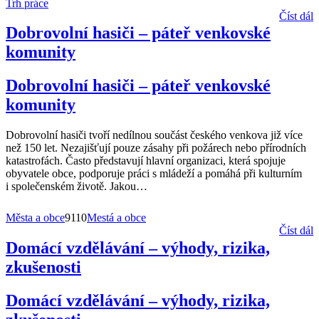
Trh práce
Číst dál
Dobrovolní hasiči – páteř venkovské
komunity
Dobrovolní hasiči – páteř venkovské
komunity
Dobrovolní hasiči tvoří nedílnou součást českého venkova již více
než 150 let. Nezajišťují pouze zásahy při požárech nebo přírodních
katastrofách. Často představují hlavní organizaci, která spojuje
obyvatele obce, podporuje práci s mládeží a pomáhá při kulturním
i společenském životě. Jakou
…
Města a obce
9110
Mestá a obce
Číst dál
Domácí vzdělávání – výhody, rizika,
zkušenosti
Domácí vzdělávání – výhody, rizika,