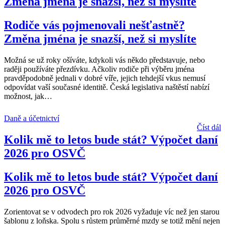
Změna jména je snazší, než si myslíte
Rodiče vás pojmenovali nešťastně?
Změna jména je snazší, než si myslíte
Možná se už roky ošíváte, kdykoli vás někdo představuje, nebo
raději používáte přezdívku. Ačkoliv rodiče při výběru jména
pravděpodobně jednali v dobré víře, jejich tehdejší vkus nemusí
odpovídat vaší současné identitě. Česká legislativa naštěstí nabízí
možnost, jak
…
Daně a účetnictví
Číst dál
Kolik mě to letos bude stát? Výpočet daní
2026 pro OSVČ
Kolik mě to letos bude stát? Výpočet daní
2026 pro OSVČ
Zorientovat se v odvodech pro rok 2026 vyžaduje víc než jen starou
šablonu z loňska. Spolu s růstem průměrné mzdy se totiž mění nejen