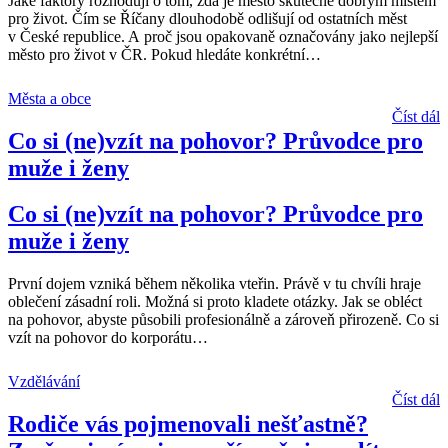
Jaké faktory rozhodují o tom, zda je město skutečně dobrým místem
pro život. Čím se Říčany dlouhodobě odlišují od ostatních měst
v České republice. A proč jsou opakovaně označovány jako nejlepší
město pro život v ČR. Pokud hledáte konkrétní
…
Města a obce
Číst dál
Co si (ne)vzít na pohovor? Průvodce pro
muže i ženy
Co si (ne)vzít na pohovor? Průvodce pro
muže i ženy
První dojem vzniká během několika vteřin. Právě v tu chvíli hraje
oblečení zásadní roli. Možná si proto kladete otázky. Jak se obléct
na pohovor, abyste působili profesionálně a zároveň přirozeně. Co si
vzít na pohovor do korporátu
…
Vzdělávání
Číst dál
Rodiče vás pojmenovali nešťastně?