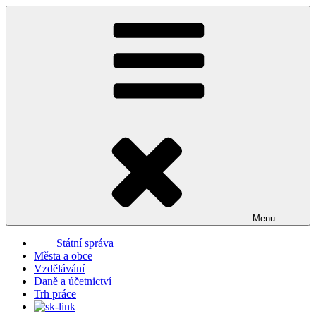
Přejít
k
obsahu
webu
Menu
Státní správa
Města a obce
Vzdělávání
Daně a účetnictví
Trh práce