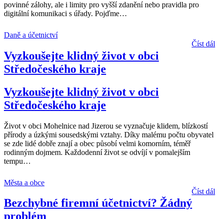
povinné zálohy, ale i limity pro vyšší zdanění nebo pravidla pro
digitální komunikaci s úřady. Pojďme
…
Daně a účetnictví
Číst dál
Vyzkoušejte klidný život v obci
Středočeského kraje
Vyzkoušejte klidný život v obci
Středočeského kraje
Život v obci Mohelnice nad Jizerou se vyznačuje klidem, blízkostí
přírody a úzkými sousedskými vztahy. Díky malému počtu obyvatel
se zde lidé dobře znají a obec působí velmi komorním, téměř
rodinným dojmem. Každodenní život se odvíjí v pomalejším
tempu
…
Města a obce
Číst dál
Bezchybné firemní účetnictví? Žádný
problém