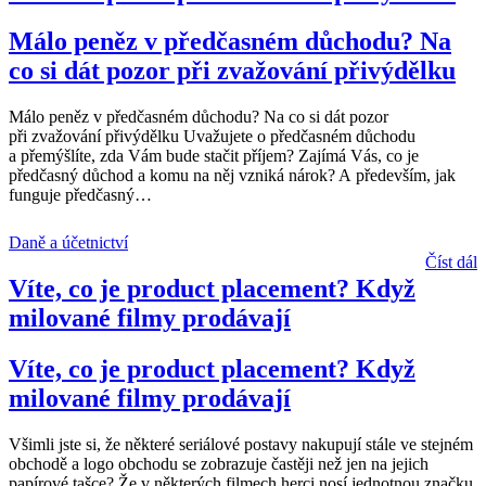
Málo peněz v předčasném důchodu? Na
co si dát pozor při zvažování přivýdělku
Málo peněz v předčasném důchodu? Na co si dát pozor
při zvažování přivýdělku Uvažujete o předčasném důchodu
a přemýšlíte, zda Vám bude stačit příjem? Zajímá Vás, co je
předčasný důchod a komu na něj vzniká nárok? A především, jak
funguje předčasný
…
Daně a účetnictví
Číst dál
Víte, co je product placement? Když
milované filmy prodávají
Víte, co je product placement? Když
milované filmy prodávají
Všimli jste si, že některé seriálové postavy nakupují stále ve stejném
obchodě a logo obchodu se zobrazuje častěji než jen na jejich
papírové tašce? Že v některých filmech herci nosí jednotnou značku