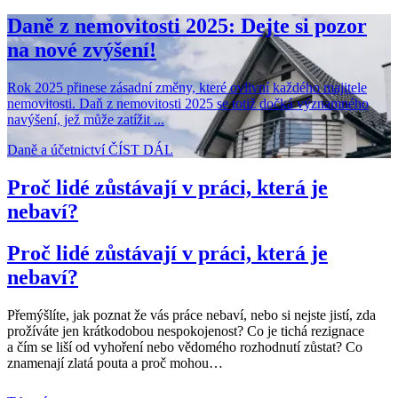
Daně z nemovitosti 2025: Dejte si pozor
na nové zvýšení!
Rok 2025 přinese zásadní změny, které ovlivní každého majitele
nemovitosti. Daň z nemovitosti 2025 se totiž dočká významného
navýšení, jež může zatížit ...
Daně a účetnictví
ČÍST DÁL
Proč lidé zůstávají v práci, která je
nebaví?
Proč lidé zůstávají v práci, která je
nebaví?
Přemýšlíte, jak poznat že vás práce nebaví, nebo si nejste jistí, zda
prožíváte jen krátkodobou nespokojenost? Co je tichá rezignace
a čím se liší od vyhoření nebo vědomého rozhodnutí zůstat? Co
znamenají zlatá pouta a proč mohou
…