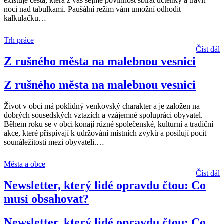
existuje cesta, která z vás sejme povinnost sbírat účtenky a trávit
noci nad tabulkami. Paušální režim vám umožní odhodit
kalkulačku
…
Trh práce
Číst dál
Z rušného města na malebnou vesnici
Z rušného města na malebnou vesnici
Život v obci má poklidný venkovský charakter a je založen na
dobrých sousedských vztazích a vzájemné spolupráci obyvatel.
Během roku se v obci konají různé společenské, kulturní a tradiční
akce, které přispívají k udržování místních zvyků a posilují pocit
sounáležitosti mezi obyvateli.
…
Města a obce
Číst dál
Newsletter, který lidé opravdu čtou: Co
musí obsahovat?
Newsletter, který lidé opravdu čtou: Co