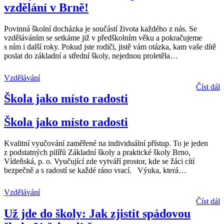
vzdělání v Brně!
Povinná školní docházka je součástí života každého z nás. Se
vzděláváním se setkáme již v předškolním věku a pokračujeme
s ním i další roky. Pokud jste rodiči, jistě vám otázka, kam vaše dítě
poslat do základní a střední školy, nejednou proletěla
…
Vzdělávání
Číst dál
Škola jako místo radosti
Škola jako místo radosti
Kvalitní vyučování zaměřené na individuální přístup. To je jeden
z podstatných pilířů Základní školy a praktické školy Brno,
Vídeňská, p. o. Vyučující zde vytváří prostor, kde se žáci cítí
bezpečně a s radostí se každé ráno vrací. Výuka, která
…
Vzdělávání
Číst dál
Už jde do školy: Jak zjistit spádovou