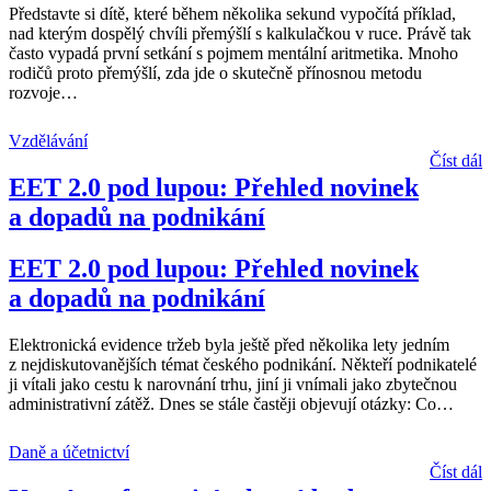
Představte si dítě, které během několika sekund vypočítá příklad,
nad kterým dospělý chvíli přemýšlí s kalkulačkou v ruce. Právě tak
často vypadá první setkání s pojmem mentální aritmetika. Mnoho
rodičů proto přemýšlí, zda jde o skutečně přínosnou metodu
rozvoje
…
Vzdělávání
Číst dál
EET 2.0 pod lupou: Přehled novinek
a dopadů na podnikání
EET 2.0 pod lupou: Přehled novinek
a dopadů na podnikání
Elektronická evidence tržeb byla ještě před několika lety jedním
z nejdiskutovanějších témat českého podnikání. Někteří podnikatelé
ji vítali jako cestu k narovnání trhu, jiní ji vnímali jako zbytečnou
administrativní zátěž. Dnes se stále častěji objevují otázky: Co
…
Daně a účetnictví
Číst dál