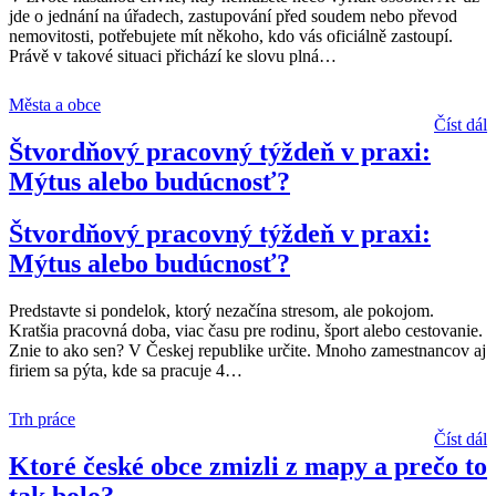
jde o jednání na úřadech, zastupování před soudem nebo převod
nemovitosti, potřebujete mít někoho, kdo vás oficiálně zastoupí.
Právě v takové situaci přichází ke slovu plná
…
Města a obce
Číst dál
Štvordňový pracovný týždeň v praxi:
Mýtus alebo budúcnosť?
Štvordňový pracovný týždeň v praxi:
Mýtus alebo budúcnosť?
Predstavte si pondelok, ktorý nezačína stresom, ale pokojom.
Kratšia pracovná doba, viac času pre rodinu, šport alebo cestovanie.
Znie to ako sen? V Českej republike určite. Mnoho zamestnancov aj
firiem sa pýta, kde sa pracuje 4
…
Trh práce
Číst dál
Ktoré české obce zmizli z mapy a prečo to
tak bolo?