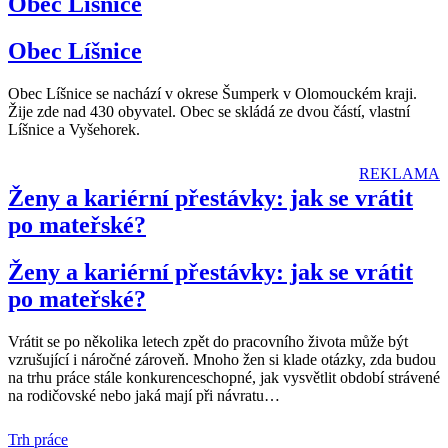
Obec Líšnice
Obec Líšnice
Obec Líšnice se nachází v okrese Šumperk v Olomouckém kraji.
Žije zde nad 430 obyvatel. Obec se skládá ze dvou částí, vlastní
Líšnice a Vyšehorek.
REKLAMA
Ženy a kariérní přestávky: jak se vrátit
po mateřské?
Ženy a kariérní přestávky: jak se vrátit
po mateřské?
Vrátit se po několika letech zpět do pracovního života může být
vzrušující i náročné zároveň. Mnoho žen si klade otázky, zda budou
na trhu práce stále konkurenceschopné, jak vysvětlit období strávené
na rodičovské nebo jaká mají při návratu
…
Trh práce