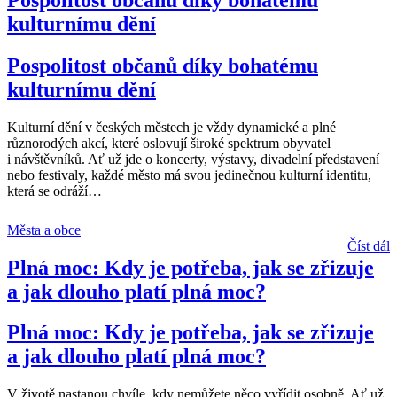
kulturnímu dění
Pospolitost občanů díky bohatému
kulturnímu dění
Kulturní dění v českých městech je vždy dynamické a plné
různorodých akcí, které oslovují široké spektrum obyvatel
i návštěvníků. Ať už jde o koncerty, výstavy, divadelní představení
nebo festivaly, každé město má svou jedinečnou kulturní identitu,
která se odráží
…
Města a obce
Číst dál
Plná moc: Kdy je potřeba, jak se zřizuje
a jak dlouho platí plná moc?
Plná moc: Kdy je potřeba, jak se zřizuje
a jak dlouho platí plná moc?
V životě nastanou chvíle, kdy nemůžete něco vyřídit osobně. Ať už