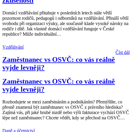
zkušenosti
Domácí vzdělávání přitahuje v posledních letech stále větší
pozornost rodičů, pedagogů i odborníků na vzdělávání. Přináší větší
svobodu při organizaci výuky, ale současně klade vysoké nároky na
rodiče i dítě. Jak vlastně domácí vzdělávání funguje v České
republice? Může individuální
…
Vzdělávání
Číst dál
Zaměstnanec vs OSVČ: co vás reálně
vyjde levněji?
Zaměstnanec vs OSVČ: co vás reálně
vyjde levněji?
Rozhodujete se mezi zaměstnáním a podnikáním? Přemýšlíte, co
přesně znamená být zaměstnanec vs OSVČ z právního hlediska?
Zajímá vás, při jaké hrubé mzdě nebo výši fakturace vychází OSVČ
lépe než zaměstnanec? Chcete vědět, kdy se přechod na OSVČ
…
Daně a účetnictví