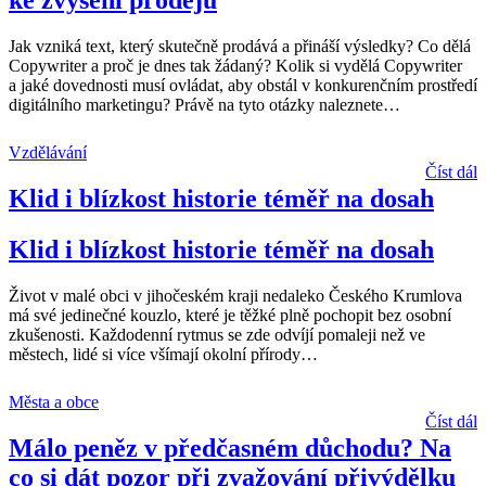
ke zvýšení prodejů
Jak vzniká text, který skutečně prodává a přináší výsledky? Co dělá
Copywriter a proč je dnes tak žádaný? Kolik si vydělá Copywriter
a jaké dovednosti musí ovládat, aby obstál v konkurenčním prostředí
digitálního marketingu? Právě na tyto otázky naleznete
…
Vzdělávání
Číst dál
Klid i blízkost historie téměř na dosah
Klid i blízkost historie téměř na dosah
Život v malé obci v jihočeském kraji nedaleko Českého Krumlova
má své jedinečné kouzlo, které je těžké plně pochopit bez osobní
zkušenosti. Každodenní rytmus se zde odvíjí pomaleji než ve
městech, lidé si více všímají okolní přírody
…
Města a obce
Číst dál
Málo peněz v předčasném důchodu? Na
co si dát pozor při zvažování přivýdělku