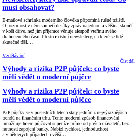
musí obsahovat?
E-mailová schránka moderního člověka připomíná rušné tržiště.
O pozornost v něm soupeří desítky zpráv najednou a většina skončí
v koši dříve, než jim příjemce věnuje alespoň vteřinu svého
drahocenného času. Přesto existují newslettery, na které se lidé
skutečně těší.
…
Vzdělávání
Číst dál
Výhody a rizika P2P půjček: co byste
měli vědět o moderní půjčce
Výhody a rizika P2P půjček: co byste
měli vědět o moderní půjčce
P2P půjčky se v posledních letech staly jedním z nejvýraznějších
trendů na finančním trhu. Tento moderní způsob financování
umožňuje lidem půjčovat si peníze přímo od jiných uživatelů, bez
nutnosti zapojení banky. Nabízí rychlost, jednoduchost
a v některých případech i větší
…