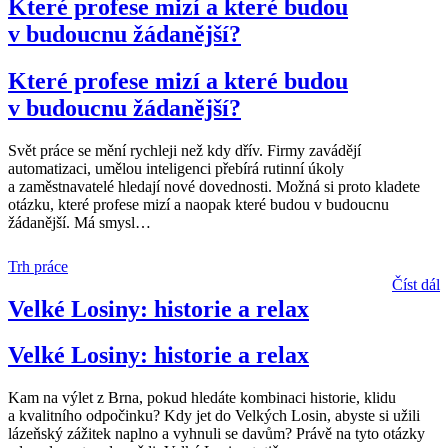
Které profese mizí a které budou
v budoucnu žádanější?
Které profese mizí a které budou
v budoucnu žádanější?
Svět práce se mění rychleji než kdy dřív. Firmy zavádějí
automatizaci, umělou inteligenci přebírá rutinní úkoly
a zaměstnavatelé hledají nové dovednosti. Možná si proto kladete
otázku, které profese mizí a naopak které budou v budoucnu
žádanější. Má smysl
…
Trh práce
Číst dál
Velké Losiny: historie a relax
Velké Losiny: historie a relax
Kam na výlet z Brna, pokud hledáte kombinaci historie, klidu
a kvalitního odpočinku? Kdy jet do Velkých Losin, abyste si užili
lázeňský zážitek naplno a vyhnuli se davům? Právě na tyto otázky