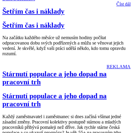
Číst dál
Šetřím čas i náklady
Šetřím čas i náklady
Na začátku každého měsíce už nemusím hodiny počítat
odpracovanou dobu svých podřízených a můžu se věnovat jejich
vedení. Je skvělé, když vaši práci udělá někdo, kdo tomu opravdu
rozumí.
REKLAMA
Stárnutí populace a jeho dopad na
pracovní trh
Stárnutí populace a jeho dopad na
pracovní trh
Každý zaměstnavatel i zaměstnanec si dnes začíná všímat jedné
zásadní změny. Pracovní kolektivy postupně stárnou a mladých
pracovníků přibývá pomaleji než dříve. Jak rychle stárne česká
populace a co ukazují prognózy? Je věk 55+ na pracovním trhu