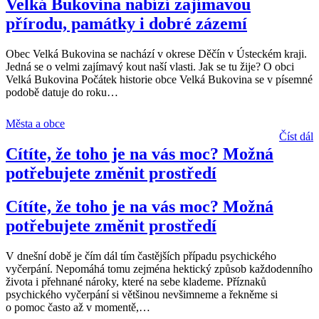
Velká Bukovina nabízí zajímavou
přírodu, památky i dobré zázemí
Obec Velká Bukovina se nachází v okrese Děčín v Ústeckém kraji.
Jedná se o velmi zajímavý kout naší vlasti. Jak se tu žije? O obci
Velká Bukovina Počátek historie obce Velká Bukovina se v písemné
podobě datuje do roku
…
Města a obce
Číst dál
Cítíte, že toho je na vás moc? Možná
potřebujete změnit prostředí
Cítíte, že toho je na vás moc? Možná
potřebujete změnit prostředí
V dnešní době je čím dál tím častějších případu psychického
vyčerpání. Nepomáhá tomu zejména hektický způsob každodenního
života i přehnané nároky, které na sebe klademe. Příznaků
psychického vyčerpání si většinou nevšimneme a řekněme si
o pomoc často až v momentě,
…