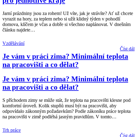
pro jednotlivé kraje
Jarní prázdniny jsou za rohem! Už víte, jak je strávíte? Ať už chcete
vyrazit na hory, za teplem nebo si užít klidný týden v pohodlí
domova, klíčem je včas a dobře si všechno naplánovat. V dnešním
článku najdete
…
Vzdělávání
Číst dál
Je vám v práci zima? Minimální teplota
na pracovišti a co dělat?
Je vám v práci zima? Minimální teplota
na pracovišti a co dělat?
S příchodem zimy se může stát, že teplota na pracovišti klesne pod
komfortní úroveň. Kolik stupňů musí být na pracovišti, aby
odpovídalo zákonným požadavkům? Podle zákoníku práce teplota
na pracovišti v zimě podléhá jasným pravidlům. V tomto
…
Trh práce
Číst dál