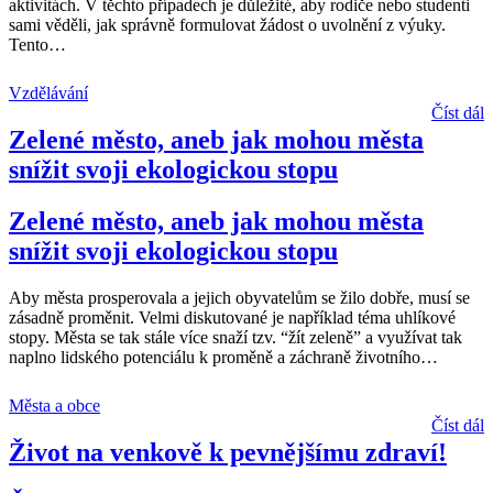
aktivitách. V těchto případech je důležité, aby rodiče nebo studenti
sami věděli, jak správně formulovat žádost o uvolnění z výuky.
Tento
…
Vzdělávání
Číst dál
Zelené město, aneb jak mohou města
snížit svoji ekologickou stopu
Zelené město, aneb jak mohou města
snížit svoji ekologickou stopu
Aby města prosperovala a jejich obyvatelům se žilo dobře, musí se
zásadně proměnit. Velmi diskutované je například téma uhlíkové
stopy. Města se tak stále více snaží tzv. “žít zeleně” a využívat tak
naplno lidského potenciálu k proměně a záchraně životního
…
Města a obce
Číst dál
Život na venkově k pevnějšímu zdraví!