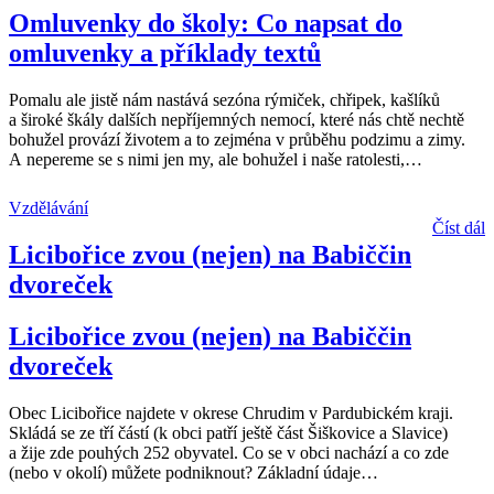
Omluvenky do školy: Co napsat do
omluvenky a příklady textů
Pomalu ale jistě nám nastává sezóna rýmiček, chřipek, kašlíků
a široké škály dalších nepříjemných nemocí, které nás chtě nechtě
bohužel provází životem a to zejména v průběhu podzimu a zimy.
A nepereme se s nimi jen my, ale bohužel i naše ratolesti,
…
Vzdělávání
Číst dál
Licibořice zvou (nejen) na Babiččin
dvoreček
Licibořice zvou (nejen) na Babiččin
dvoreček
Obec Licibořice najdete v okrese Chrudim v Pardubickém kraji.
Skládá se ze tří částí (k obci patří ještě část Šiškovice a Slavice)
a žije zde pouhých 252 obyvatel. Co se v obci nachází a co zde
(nebo v okolí) můžete podniknout? Základní údaje
…