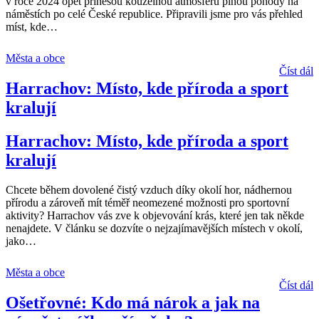
v roce 2024 opět přinesou kouzelnou atmosféru plnou pohody na
náměstích po celé České republice. Připravili jsme pro vás přehled
míst, kde
…
Města a obce
Číst dál
Harrachov: Místo, kde příroda a sport
kralují
Harrachov: Místo, kde příroda a sport
kralují
Chcete během dovolené čistý vzduch díky okolí hor, nádhernou
přírodu a zároveň mít téměř neomezené možnosti pro sportovní
aktivity? Harrachov vás zve k objevování krás, které jen tak někde
nenajdete. V článku se dozvíte o nejzajímavějších místech v okolí,
jako
…
Města a obce
Číst dál
Ošetřovné: Kdo má nárok a jak na