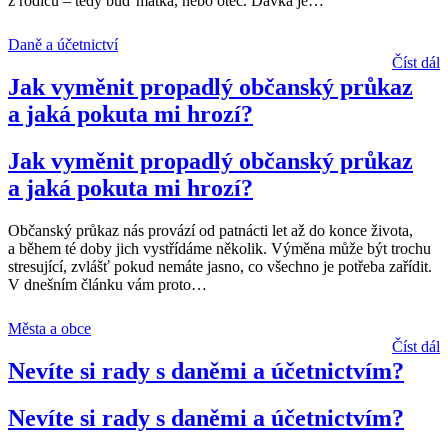
z rodičů – tedy buď matka, nebo otec. Dávka je
…
Daně a účetnictví
Číst dál
Jak vyměnit propadlý občanský průkaz
a jaká pokuta mi hrozí?
Jak vyměnit propadlý občanský průkaz
a jaká pokuta mi hrozí?
Občanský průkaz nás provází od patnácti let až do konce života,
a během té doby jich vystřídáme několik. Výměna může být trochu
stresující, zvlášť pokud nemáte jasno, co všechno je potřeba zařídit.
V dnešním článku vám proto
…
Města a obce
Číst dál
Nevíte si rady s daněmi a účetnictvím?
Nevíte si rady s daněmi a účetnictvím?