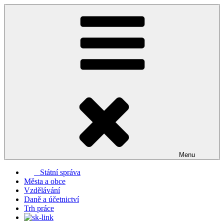
Přejít
k
obsahu
webu
Menu
Státní správa
Města a obce
Vzdělávání
Daně a účetnictví
Trh práce