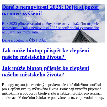
Daně z nemovitosti 2025: Dejte si pozor
na nové zvýšení!
Rok 2025 přinese zásadní změny, které ovlivní každého majitele
nemovitosti. Daň z nemovitosti 2025 se totiž dočká významného
navýšení, jež může zatížit ...
Daně a účetnictví
ČÍST DÁL
Jak může biotop přispět ke zlepšení
našeho městského života?
Jak může biotop přispět ke zlepšení
našeho městského života?
Biotopy nejsou jen estetickým prvkem, ale také důležitou součástí
pro zlepšení kvality městského života. Pomáhají vytvářet příjemné
mikroklima a podporují biodiverzitu a nabízejí prostor pro relaxaci
a rekreaci. V dnešním článku se podíváme na to, co je vodní biotop,
…