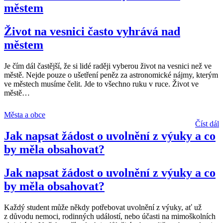
městem
Život na vesnici často vyhrává nad
městem
Je čím dál častější, že si lidé raději vyberou život na vesnici než ve
městě. Nejde pouze o ušetření peněz za astronomické nájmy, kterým
ve městech musíme čelit. Jde to všechno ruku v ruce. Život ve
městě
…
Města a obce
Číst dál
Jak napsat žádost o uvolnění z výuky a co
by měla obsahovat?
Jak napsat žádost o uvolnění z výuky a co
by měla obsahovat?
Každý student může někdy potřebovat uvolnění z výuky, ať už
z důvodu nemoci, rodinných událostí, nebo účasti na mimoškolních