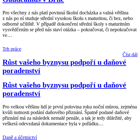
Pro všechny z nás platí povinná školní docházka a valná většina
z nás po ní studuje střední vysokou školu s maturitou, či bez, nebo
odborné učiliště. V případě dokončení střední školy s maturitním
vysvědčením se před nás staví otázka – pokračovat, či nepokračovat
ve
…
Trh práce
Číst dál
Růst vašeho byznysu podpoří u daňové
poradenství
Růst vašeho byznysu podpoří u daňové
poradenství
Pro velkou většinu lidí je první polovina roku noční můrou, zejména
kvůli nutnosti podání daňového přiznání. Špatně podané daňové
přiznání má za následek nemalé penále, a tak je tedy důležité, aby
veškerá odevzdaná dokumentace byla v pořádku
…
Daně a účetnictví