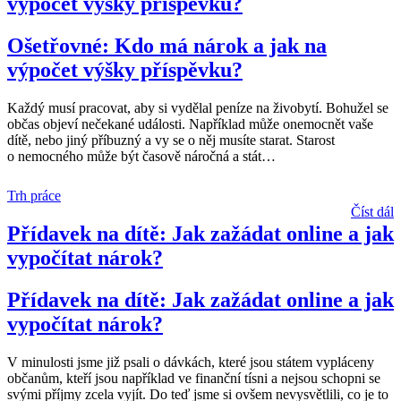
výpočet výšky příspěvku?
Ošetřovné: Kdo má nárok a jak na
výpočet výšky příspěvku?
Každý musí pracovat, aby si vydělal peníze na živobytí. Bohužel se
občas objeví nečekané události. Například může onemocnět vaše
dítě, nebo jiný příbuzný a vy se o něj musíte starat. Starost
o nemocného může být časově náročná a stát
…
Trh práce
Číst dál
Přídavek na dítě: Jak zažádat online a jak
vypočítat nárok?
Přídavek na dítě: Jak zažádat online a jak
vypočítat nárok?
V minulosti jsme již psali o dávkách, které jsou státem vypláceny
občanům, kteří jsou například ve finanční tísni a nejsou schopni se
svými příjmy zcela vyjít. Do teď jsme si ovšem nevysvětlili, co je to