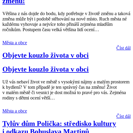
změnu!
Většina z nás dojde do bodu, kdy potřebuje v životě změnu a taková
změna může být i podobě stěhování na nové místo. Ruch města né
každému vyhovuje a nejvíce toho přináší zejména mladším
ročníkům. Postupem času velká většina lidí ocení
…
Města a obce
Číst dál
Objevte kouzlo života v obci
Objevte kouzlo života v obci
Už vás nebaví život ve městě s vysokými nájmy a malým prostorem
k bydlení? V tom případě je ten správný čas na změnu! Život
v malém městě či vesnici je dost možná to pravé pro vás. Zejména
rodiny s dětmi ocení větší
…
Města a obce
Číst dál
Tylův dům Polička: středisko kultury
i odkazu Bohuslava Martinů