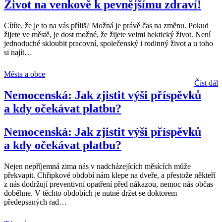
Život na venkově k pevnějšímu zdraví!
Cítíte, že je to na vás příliš? Možná je právě čas na změnu. Pokud
žijete ve městě, je dost možné, že žijete velmi hektický život. Není
jednoduché skloubit pracovní, společenský i rodinný život a u toho
si najít
…
Města a obce
Číst dál
Nemocenská: Jak zjistit výši příspěvků
a kdy očekávat platbu?
Nemocenská: Jak zjistit výši příspěvků
a kdy očekávat platbu?
Nejen nepříjemná zima nás v nadcházejících měsících může
překvapit. Chřipkové období nám klepe na dveře, a přestože někteří
z nás dodržují preventivní opatření před nákazou, nemoc nás občas
doběhne. V těchto obdobích je nutné držet se doktorem
předepsaných rad
…