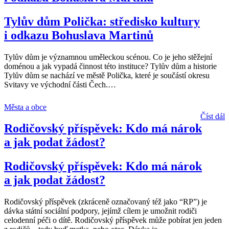
Tylův dům Polička: středisko kultury
i odkazu Bohuslava Martinů
Tylův dům je významnou uměleckou scénou. Co je jeho stěžejní
doménou a jak vypadá činnost této instituce? Tylův dům a historie
Tylův dům se nachází ve městě Polička, které je součástí okresu
Svitavy ve východní části Čech.
…
Města a obce
Číst dál
Rodičovský příspěvek: Kdo má nárok
a jak podat žádost?
Rodičovský příspěvek: Kdo má nárok
a jak podat žádost?
Rodičovský příspěvek (zkráceně označovaný též jako “RP”) je
dávka státní sociální podpory, jejímž cílem je umožnit rodiči
celodenní péči o dítě. Rodičovský příspěvek může pobírat jen jeden