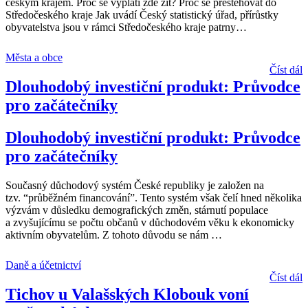
českým krajem. Proč se vyplatí zde žít? Proč se přestěhovat do
Středočeského kraje Jak uvádí Český statistický úřad, přírůstky
obyvatelstva jsou v rámci Středočeského kraje patrny
…
Města a obce
Číst dál
Dlouhodobý investiční produkt: Průvodce
pro začátečníky
Dlouhodobý investiční produkt: Průvodce
pro začátečníky
Současný důchodový systém České republiky je založen na
tzv. “průběžném financování”. Tento systém však čelí hned několika
výzvám v důsledku demografických změn, stárnutí populace
a zvyšujícímu se počtu občanů v důchodovém věku k ekonomicky
aktivním obyvatelům. Z tohoto důvodu se nám
…
Daně a účetnictví
Číst dál
Tichov u Valašských Klobouk voní