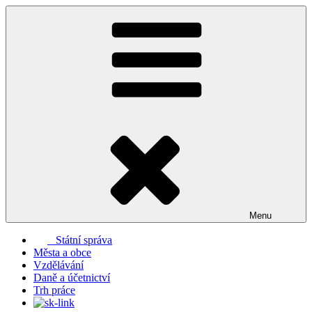
Přejít
k
obsahu
webu
Menu
Státní správa
Města a obce
Vzdělávání
Daně a účetnictví
Trh práce