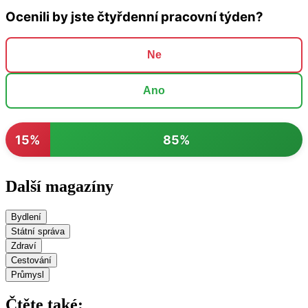
Ocenili by jste čtyřdenní pracovní týden?
Ne
Ano
15%
85%
Další magazíny
Bydlení
Státní správa
Zdraví
Cestování
Průmysl
Čtěte také: