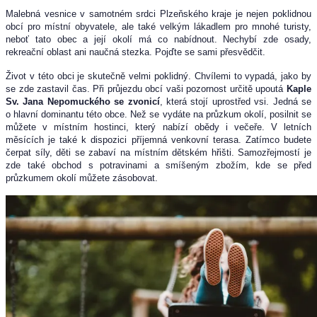
Malebná vesnice v samotném srdci Plzeňského kraje je nejen poklidnou
obcí pro místní obyvatele, ale také velkým lákadlem pro mnohé turisty,
neboť tato obec a její okolí má co nabídnout. Nechybí zde osady,
rekreační oblast ani naučná stezka. Pojďte se sami přesvědčit.
Život v této obci je skutečně velmi poklidný. Chvílemi to vypadá, jako by
se zde zastavil čas. Při průjezdu obcí vaši pozornost určitě upoutá
Kaple
Sv. Jana Nepomuckého se zvonicí
, která stojí uprostřed vsi. Jedná se
o hlavní dominantu této obce. Než se vydáte na průzkum okolí, posilnit se
můžete v místním hostinci, který nabízí obědy i večeře. V letních
měsících je také k dispozici příjemná venkovní terasa. Zatímco budete
čerpat síly, děti se zabaví na místním dětském hřišti. Samozřejmostí je
zde také obchod s potravinami a smíšeným zbožím, kde se před
průzkumem okolí můžete zásobovat.