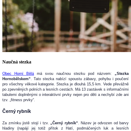
Naučná stezka
Obec Horní Bělá
má svou naučnou stezku pod názvem:
„Stezka
Hornobělskem“
. Tato stezka nabízí spoustu zábavy, pohybu i poučení
pro všechny věkové kategorie. Stezka je dlouhá 15,5 km. Vede převážně
po zpevněných polních a lesních cestách. Má 13 zastávek s informačními
tabulemi doplněnými o interaktivní prvky nejen pro děti a nechybí zde ani
tzv. „fitness prvky“.
Černý rybník
Za zmínku jistě stojí i tzv.
„Černý rybník“
. Název je odvozen od barvy
hladiny (napájí jej totiž přítok z Hatí, podmáčených luk a lesních