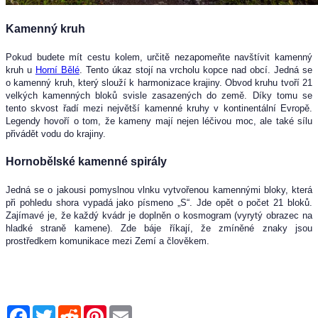
Kamenný kruh
Pokud budete mít cestu kolem, určitě nezapomeňte navštívit kamenný
kruh u
Horní Bělé
. Tento úkaz stojí na vrcholu kopce nad obcí. Jedná se
o kamenný kruh, který slouží k harmonizace krajiny. Obvod kruhu tvoří 21
velkých kamenných bloků svisle zasazených do země. Díky tomu se
tento skvost řadí mezi největší kamenné kruhy v kontinentální Evropě.
Legendy hovoří o tom, že kameny mají nejen léčivou moc, ale také sílu
přivádět vodu do krajiny.
Hornobělské kamenné spirály
Jedná se o jakousi pomyslnou vlnku vytvořenou kamennými bloky, která
při pohledu shora vypadá jako písmeno „S“. Jde opět o počet 21 bloků.
Zajímavé je, že každý kvádr je doplněn o kosmogram (vyrytý obrazec na
hladké straně kamene). Zde báje říkají, že zmíněné znaky jsou
prostředkem komunikace mezi Zemí a člověkem.
Facebook
Twitter
Reddit
Pinterest
Email