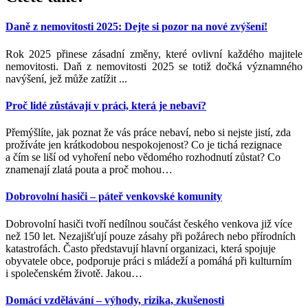
Daně z nemovitosti 2025: Dejte si pozor na nové zvýšení!
Rok 2025 přinese zásadní změny, které ovlivní každého majitele
nemovitosti. Daň z nemovitosti 2025 se totiž dočká významného
navýšení, jež může zatížit ...
Proč lidé zůstávají v práci, která je nebaví?
Přemýšlíte, jak poznat že vás práce nebaví, nebo si nejste jistí, zda
prožíváte jen krátkodobou nespokojenost? Co je tichá rezignace
a čím se liší od vyhoření nebo vědomého rozhodnutí zůstat? Co
znamenají zlatá pouta a proč mohou
…
Dobrovolní hasiči – páteř venkovské komunity
Dobrovolní hasiči tvoří nedílnou součást českého venkova již více
než 150 let. Nezajišťují pouze zásahy při požárech nebo přírodních
katastrofách. Často představují hlavní organizaci, která spojuje
obyvatele obce, podporuje práci s mládeží a pomáhá při kulturním
i společenském životě. Jakou
…
Domácí vzdělávání – výhody, rizika, zkušenosti