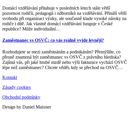
Domácí vzdělávání přitahuje v posledních letech stále větší
pozornost rodičů, pedagogů i odborníků na vzdělávání. Přináší větší
svobodu při organizaci výuky, ale současně klade vysoké nároky na
rodiče i dítě. Jak vlastně domácí vzdělávání funguje v České
republice? Může individuální
…
Zaměstnanec vs OSVČ: co vás reálně vyjde levněji?
Rozhodujete se mezi zaměstnáním a podnikáním? Přemýšlíte, co
přesně znamená být zaměstnanec vs OSVČ z právního hlediska?
Zajímá vás, při jaké hrubé mzdě nebo výši fakturace vychází OSVČ
lépe než zaměstnanec? Chcete vědět, kdy se přechod na OSVČ
…
Kontakt
Zásady cookies
Obchodní podmínky
Design by Daniel Maixner