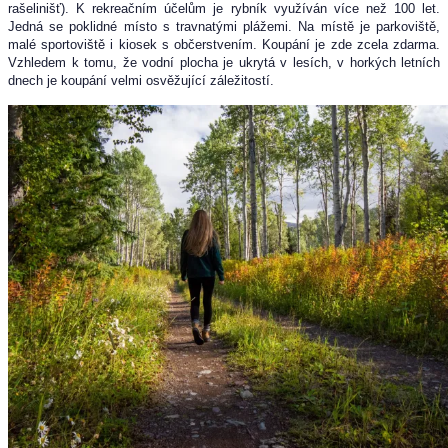
rašelinišť). K rekreačním účelům je rybník využíván více než 100 let.
Jedná se poklidné místo s travnatými plážemi. Na místě je parkoviště,
malé sportoviště i kiosek s občerstvením. Koupání je zde zcela zdarma.
Vzhledem k tomu, že vodní plocha je ukrytá v lesích, v horkých letních
dnech je koupání velmi osvěžující záležitostí.