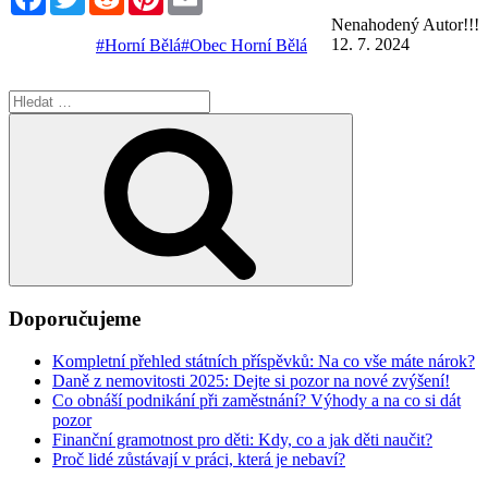
Nenahodený Autor!!!
12. 7. 2024
#Horní Bělá
#Obec Horní Bělá
Hledat:
Hledání
Doporučujeme
Kompletní přehled státních příspěvků: Na co vše máte nárok?
Daně z nemovitosti 2025: Dejte si pozor na nové zvýšení!
Co obnáší podnikání při zaměstnání? Výhody a na co si dát
pozor
Finanční gramotnost pro děti: Kdy, co a jak děti naučit?
Proč lidé zůstávají v práci, která je nebaví?