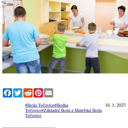
Facebook
Twitter
Reddit
Pinterest
Email
16. 1. 2025
#škola Tečovice
#školka
Tečovice
#Základní škola a Mateřská škola
Tečovice