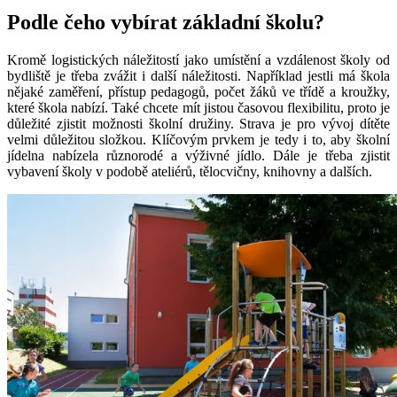
Podle čeho vybírat základní školu?
Kromě logistických náležitostí jako umístění a vzdálenost školy od
bydliště je třeba zvážit i další náležitosti. Například jestli má škola
nějaké zaměření, přístup pedagogů, počet žáků ve třídě a kroužky,
které škola nabízí. Také chcete mít jistou časovou flexibilitu, proto je
důležité zjistit možnosti školní družiny. Strava je pro vývoj dítěte
velmi důležitou složkou. Klíčovým prvkem je tedy i to, aby školní
jídelna nabízela různorodé a výživné jídlo. Dále je třeba zjistit
vybavení školy v podobě ateliérů, tělocvičny, knihovny a dalších.