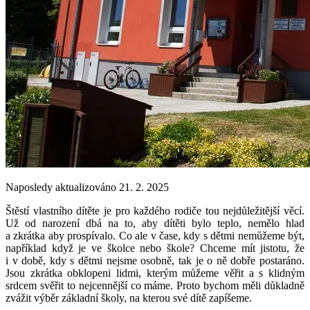
Naposledy aktualizováno 21. 2. 2025
Štěstí vlastního dítěte je pro každého rodiče tou nejdůležitější věcí.
Už od narození dbá na to, aby dítěti bylo teplo, nemělo hlad
a zkrátka aby prospívalo. Co ale v čase, kdy s dětmi nemůžeme být,
například když je ve školce nebo škole? Chceme mít jistotu, že
i v době, kdy s dětmi nejsme osobně, tak je o ně dobře postaráno.
Jsou zkrátka obklopeni lidmi, kterým můžeme věřit a s klidným
srdcem svěřit to nejcennější co máme. Proto bychom měli důkladně
zvážit výběr základní školy, na kterou své dítě zapíšeme.