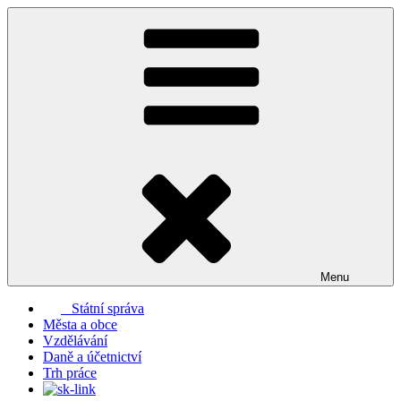
Přejít
k
obsahu
webu
Menu
Státní správa
Města a obce
Vzdělávání
Daně a účetnictví
Trh práce