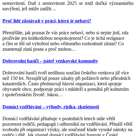
nemovitosti. Daň z nemovitosti 2025 se totiž dočká významného
navýšení, jež může zatížit ...
Proč lidé zůstávají v práci, která je nebaví?
Přemýšlíte, jak poznat že vás práce nebaví, nebo si nejste jistí, zda
prožíváte jen krátkodobou nespokojenost? Co je tichá rezignace
a čím se liší od vyhoření nebo vědomého rozhodnutí zůstat? Co
znamenají zlatá pouta a proč mohou
…
Dobrovolní hasiči – páteř venkovské komunity
Dobrovolní hasiči tvoří nedílnou součást českého venkova již více
než 150 let. Nezajišťují pouze zásahy při požárech nebo přírodních
katastrofách. Často představují hlavní organizaci, která spojuje
obyvatele obce, podporuje práci s mládeží a pomáhá při kulturním
i společenském životě. Jakou
…
Domácí vzdělávání – výhody, rizika, zkušenosti
Domácí vzdělávání přitahuje v posledních letech stále větší
pozornost rodičů, pedagogů i odborníků na vzdělávání. Přináší větší
svobodu při organizaci výuky, ale současně klade vysoké nároky na
rodiče i dítě. Jak vlastně domácí vzdělávání funguje v České