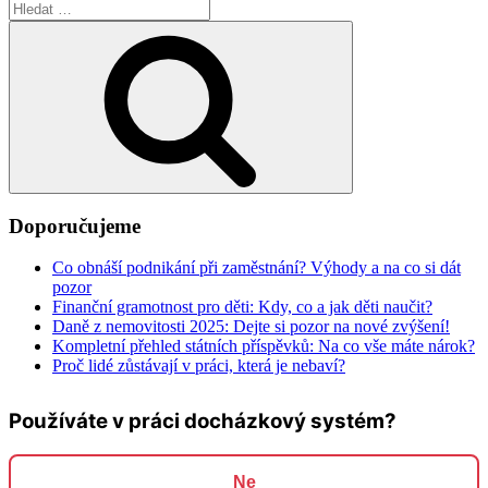
Hledat:
Hledání
Doporučujeme
Co obnáší podnikání při zaměstnání? Výhody a na co si dát
pozor
Finanční gramotnost pro děti: Kdy, co a jak děti naučit?
Daně z nemovitosti 2025: Dejte si pozor na nové zvýšení!
Kompletní přehled státních příspěvků: Na co vše máte nárok?
Proč lidé zůstávají v práci, která je nebaví?
Používáte v práci docházkový systém?
Ne