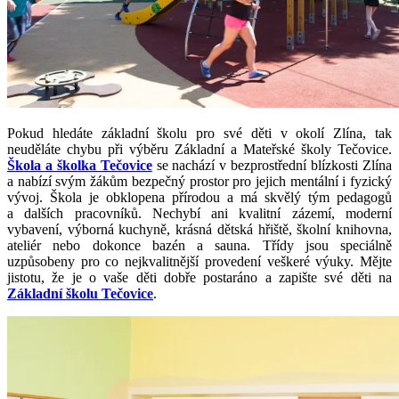
Pokud hledáte základní školu pro své děti v okolí Zlína, tak
neuděláte chybu při výběru Základní a Mateřské školy Tečovice.
Škola a školka Tečovice
se nachází v bezprostřední blízkosti Zlína
a nabízí svým žákům bezpečný prostor pro jejich mentální i fyzický
vývoj. Škola je obklopena přírodou a má skvělý tým pedagogů
a dalších pracovníků. Nechybí ani kvalitní zázemí, moderní
vybavení, výborná kuchyně, krásná dětská hřiště, školní knihovna,
ateliér nebo dokonce bazén a sauna. Třídy jsou speciálně
uzpůsobeny pro co nejkvalitnější provedení veškeré výuky. Mějte
jistotu, že je o vaše děti dobře postaráno a zapište své děti na
Základní školu Tečovice
.