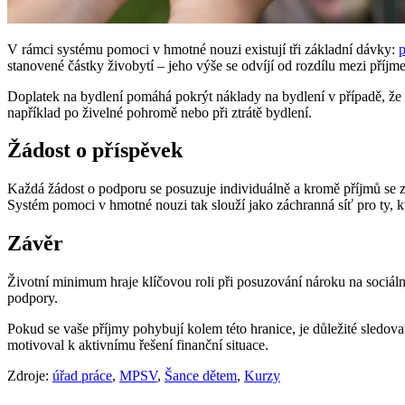
V rámci systému pomoci v hmotné nouzi existují tři základní dávky:
p
stanovené částky živobytí – jeho výše se odvíjí od rozdílu mezi příj
Doplatek na bydlení pomáhá pokrýt náklady na bydlení v případě, že 
například po živelné pohromě nebo při ztrátě bydlení.
Žádost o příspěvek
Každá žádost o podporu se posuzuje individuálně a kromě příjmů se z
Systém pomoci v hmotné nouzi tak slouží jako záchranná síť pro ty, kte
Závěr
Životní minimum hraje klíčovou roli při posuzování nároku na sociál
podpory.
Pokud se vaše příjmy pohybují kolem této hranice, je důležité sledovat
motivoval k aktivnímu řešení finanční situace.
Zdroje:
úřad práce
,
MPSV
,
Šance dětem
,
Kurzy