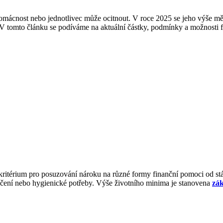
omácnost nebo jednotlivec může ocitnout. V roce 2025 se jeho výše měn
 V tomto článku se podíváme na aktuální částky, podmínky a možnosti 
 kritérium pro posuzování nároku na různé formy finanční pomoci od st
blečení nebo hygienické potřeby. Výše životního minima je stanovena
zák