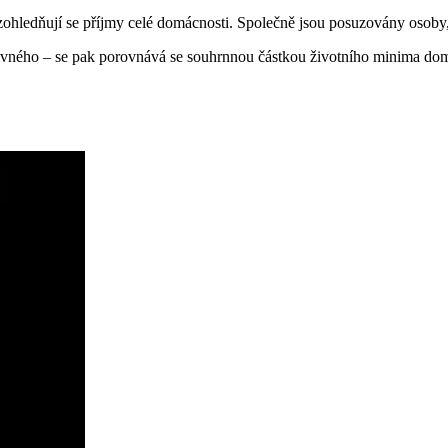
zohledňují se příjmy celé domácnosti. Společně jsou posuzovány osoby, k
živného – se pak porovnává se souhrnnou částkou životního minima domá