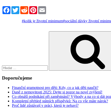
Facebook
Twitter
Reddit
Pinterest
Email
#kolik je životní minimum
#sociální dávky životní mini
Hledat:
Doporučujeme
Finanční gramotnost pro děti: Kdy, co a jak děti naučit?
Daně z nemovitosti 2025: Dejte si pozor na nové zvýšení!
Co obnáší podnikání při zaměstnání? Výhody a na co si dát po
Kompletní přehled státních příspěvků: Na co vše máte nárok?
Proč lidé zůstávají v práci, která je nebaví?