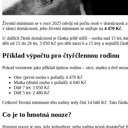
Životní minimum se v roce 2025 odvíjí od počtu osob v domácnosti a j
v rámci domácnosti, jeho životní minimum se snižuje na
4 470 Kč
.
U dalších členů domácnosti je částka ještě nižší – osoba nad 15 let,
děti od 15 do 26 let, 3 050 Kč pro děti mezi 6 a 15 lety a nejnižší část
Příklad výpočtu pro čtyřčlennou rodinu
Pokud vezmeme jako příklad úplnou rodinu – otce, matku a dvě nezaop
Otec (první osoba v pořadí): 4 470 Kč
Matka (druhá osoba v pořadí): 4 040 Kč
Dítě 7 let: 3 050 Kč
Dítě 5 let: 2 480 Kč
Celkové životní minimum této rodiny tedy činí 14 040 Kč. Tato částka
Co je to hmotná nouze?
Hmotná nouze je stav, kdy jednotlivec nebo rodina nemá dostatečné fin