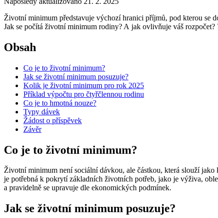
Naposledy aktualizováno 21. 2. 2025
Životní minimum představuje výchozí hranici příjmů, pod kterou se d
Jak se počítá životní minimum rodiny? A jak ovlivňuje váš rozpočet?
Obsah
Co je to životní minimum?
Jak se životní minimum posuzuje?
Kolik je životní minimum pro rok 2025
Příklad výpočtu pro čtyřčlennou rodinu
Co je to hmotná nouze?
Typy dávek
Žádost o příspěvek
Závěr
Co je to životní minimum?
Životní minimum není sociální dávkou, ale částkou, která slouží jako
je potřebná k pokrytí základních životních potřeb, jako je výživa, o
a pravidelně se upravuje dle ekonomických podmínek.
Jak se životní minimum posuzuje?