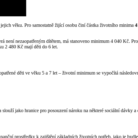
ejich věku. Pro samostatně žijící osobu činí částka životního minima
4
 která není nezaopatřeným dítětem, má stanoveno minimum 4 040 Kč. Pro
ku 2 480 Kč mají děti do 6 let.
atřené děti ve věku 5 a 7 let – životní minimum se vypočítá následov
 slouží jako hranice pro posouzení nároku na některé sociální dávky a
anční prostředky k zajištění základních životních potřeb, jako je bydle