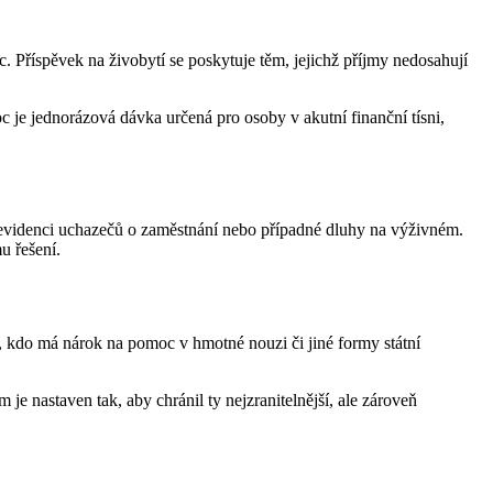
 Příspěvek na živobytí se poskytuje těm, jejichž příjmy nedosahují
je jednorázová dávka určená pro osoby v akutní finanční tísni,
v evidenci uchazečů o zaměstnání nebo případné dluhy na výživném.
u řešení.
, kdo má nárok na pomoc v hmotné nouzi či jiné formy státní
 je nastaven tak, aby chránil ty nejzranitelnější, ale zároveň