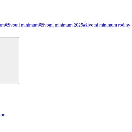
mum
#životní minimum
#životní minimum 2025
#životní minimum rodiny
Hledání
zor