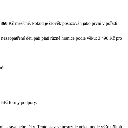
 860
Kč měsíčně. Pokud je člověk posuzován jako první v pořadí
 nezaopatřené děti pak platí různé hranice podle věku: 3 490 Kč pro
ně:
 další formy podpory.
ní, strava nebo léky. Tento stav se posuzuje nejen podle výše příjmů,