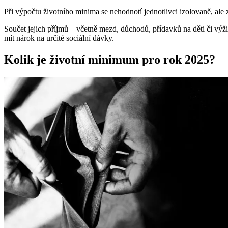
Při výpočtu životního minima se nehodnotí jednotlivci izolovaně, ale 
Součet jejich příjmů – včetně mezd, důchodů, přídavků na děti či vý
mít nárok na určité sociální dávky.
Kolik je životní minimum pro rok 2025?