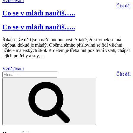
Vzdělávání
Číst dál
Co se v mládí naučíš…..
Co se v mládí naučíš…..
Říká se, že děti jsou naše budoucnost. A také, že stromek se má
ohýbat, dokud je mladý. Oběma těmito příslovími se řídí všichni
učitelé mateřských škol. K dětem je třeba mít pozitivní vztah, chápat
jejich potřeby a sny,
…
Vzdělávání
Hledat:
Číst dál
Hledání