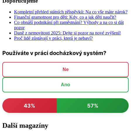
Doporučujeme
Kompletní přehled státních příspěvků: Na co vše máte nárok?
Finanční gramotnost pro děti: Kdy, co a jak děti naučit?
Co obnáší podnikání při zaměstnání? Výhody a na co si dát
pozor
Daně z nemovitosti 2025: Dejte si pozor na nové zvýšení!
Proč lidé zůstávají v práci, která je nebaví?
Používáte v práci docházkový systém?
Ne
Ano
43%
57%
Další magazíny