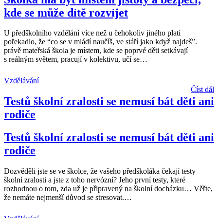
kde se může dítě rozvíjet
U předškolního vzdělání více než u čehokoliv jiného platí
pořekadlo, že “co se v mládí naučíš, ve stáří jako když najdeš”.
právě mateřská škola je místem, kde se poprvé děti setkávají
s reálným světem, pracují v kolektivu, učí se
…
Vzdělávání
Číst dál
Testů školní zralosti se nemusí bát děti ani
rodiče
Testů školní zralosti se nemusí bát děti ani
rodiče
Dozvěděli jste se ve školce, že vašeho předškoláka čekají testy
školní zralosti a jste z toho nervózní? Jeho první testy, které
rozhodnou o tom, zda už je připravený na školní docházku… Věřte,
že nemáte nejmenší důvod se stresovat.
…