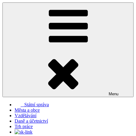
Přejít
k
obsahu
webu
Menu
Státní správa
Města a obce
Vzdělávání
Daně a účetnictví
Trh práce