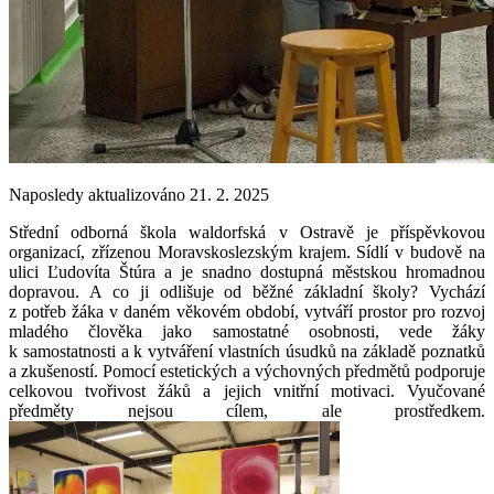
Naposledy aktualizováno 21. 2. 2025
Střední odborná škola waldorfská v Ostravě je příspěvkovou
organizací, zřízenou Moravskoslezským krajem. Sídlí v budově na
ulici Ľudovíta Štúra a je snadno dostupná městskou hromadnou
dopravou. A co ji odlišuje od běžné základní školy? Vychází
z potřeb žáka v daném věkovém období, vytváří prostor pro rozvoj
mladého člověka jako samostatné osobnosti, vede žáky
k samostatnosti a k vytváření vlastních úsudků na základě poznatků
a zkušeností. Pomocí estetických a výchovných předmětů podporuje
celkovou tvořivost žáků a jejich vnitřní motivaci. Vyučované
předměty nejsou cílem, ale prostředkem.