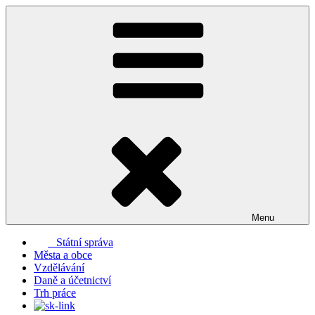
Přejít
k
obsahu
webu
Menu
Státní správa
Města a obce
Vzdělávání
Daně a účetnictví
Trh práce