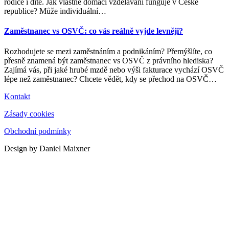
rodiče i dítě. Jak vlastně domácí vzdělávání funguje v České
republice? Může individuální
…
Zaměstnanec vs OSVČ: co vás reálně vyjde levněji?
Rozhodujete se mezi zaměstnáním a podnikáním? Přemýšlíte, co
přesně znamená být zaměstnanec vs OSVČ z právního hlediska?
Zajímá vás, při jaké hrubé mzdě nebo výši fakturace vychází OSVČ
lépe než zaměstnanec? Chcete vědět, kdy se přechod na OSVČ
…
Kontakt
Zásady cookies
Obchodní podmínky
Design by Daniel Maixner