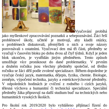
Vyučování probíhá
jako myšlenkové zpracovávání poznatků a sebepoznávání. Žáci řeší
problémové úkoly, učitelé je motivují, aby kladli otázky,
o problémech diskutovali, přemýšleli o nich a svoje názory
porovnávali s ostatními. Vyučovací den má tři části, předměty se
vyučují v časovém bloku po dobu dvou až čtyř týdnů. Když je jeden
blok ukončen, je vystřídán jiným předmětem. Tento způsob
umožňuje více proniknout do dané problematiky. V prvním
a druhém ročníku jsou všechny předměty společné, od třetího
ročníku se žáci dělí podle zvolené specializace. Během dopoledne je
vyučuje český jazyk, matematika, dějepis, fyzika, chemie. Biologie,
zeměpis, výpočetní technika, jazyky a estetickovýchovné předměty.
V odpoledních hodinách je cvičení z rodného i cizích jazyků,
tělesná výchova a humanitní či technická specializace. Speciální
předměty žáka připravují na další studium buď na technických nebo
humanitních vysokých školách.
Pro školní rok 2019/2020 bylo vyhlášeno přijímací řízení do