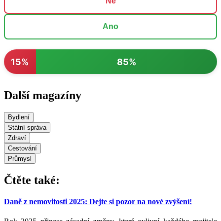
Ne
Ano
15%
85%
Další magazíny
Bydlení
Státní správa
Zdraví
Cestování
Průmysl
Čtěte také:
Daně z nemovitosti 2025: Dejte si pozor na nové zvýšení!