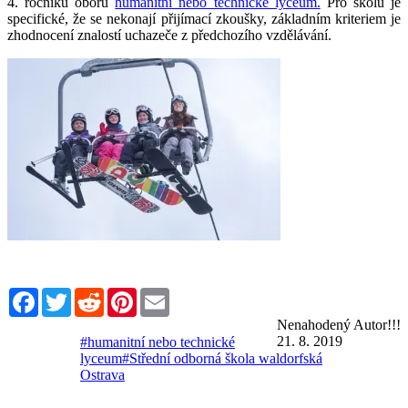
4. ročníku oboru
humanitní nebo technické lyceum.
Pro školu je
specifické, že se nekonají přijímací zkoušky, základním kriteriem je
zhodnocení znalostí uchazeče z předchozího vzdělávání.
Facebook
Twitter
Reddit
Pinterest
Email
Nenahodený Autor!!!
21. 8. 2019
#humanitní nebo technické
lyceum
#Střední odborná škola waldorfská
Ostrava