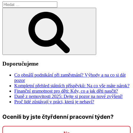
Hledat:
Hledání
Doporučujeme
Co obnáší podnikání při zaměstnání? Výhody a na co si dát
pozor
Kompletní přehled státních příspěvků: Na co vše máte nárok?
Finanční gramotnost pro děti: Kdy, co a jak děti naučit?
Daně z nemovitosti 2025: Dejte si pozor na nové zvýšení!
Proč lidé zůstávají v práci, která je nebaví?
Ocenili by jste čtyřdenní pracovní týden?