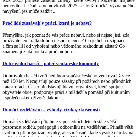
Rok 2025 přinese zásadní změny, které ovlivní každého majitele
nemovitosti. Daň z nemovitosti 2025 se totiž dočká významného
navýšení, jež může zatížit ...
Proč lidé zůstávají v práci, která je nebaví?
Přemýšlíte, jak poznat že vás práce nebaví, nebo si nejste jistí, zda
prožíváte jen krátkodobou nespokojenost? Co je tichá rezignace
a čím se liší od vyhoření nebo vědomého rozhodnutí zůstat? Co
znamenají zlatá pouta a proč mohou
…
Dobrovolní hasiči – páteř venkovské komunity
Dobrovolní hasiči tvoří nedílnou součást českého venkova již více
než 150 let. Nezajišťují pouze zásahy při požárech nebo přírodních
katastrofách. Často představují hlavní organizaci, která spojuje
obyvatele obce, podporuje práci s mládeží a pomáhá při kulturním
i společenském životě. Jakou
…
Domácí vzdělávání – výhody, rizika, zkušenosti
Domácí vzdělávání přitahuje v posledních letech stále větší
pozornost rodičů, pedagogů i odborníků na vzdělávání. Přináší větší
svobodu při organizaci výuky, ale současně klade vysoké nároky na