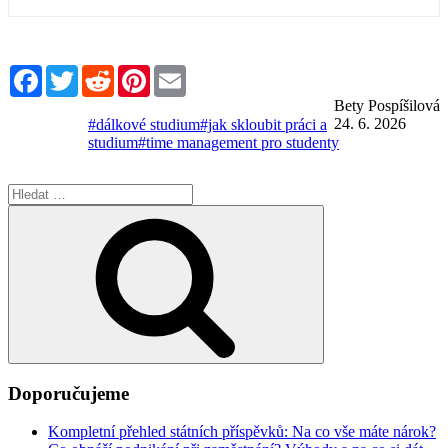
Facebook
Twitter
Reddit
Pinterest
Email
Bety Pospíšilová
24. 6. 2026
#dálkové studium
#jak skloubit práci a
studium
#time management pro studenty
Hledat:
Hledání
Doporučujeme
Kompletní přehled státních příspěvků: Na co vše máte nárok?