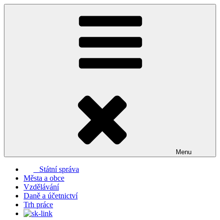
Přejít
k
obsahu
webu
Menu
Státní správa
Města a obce
Vzdělávání
Daně a účetnictví
Trh práce