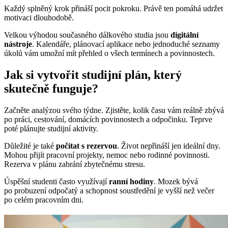
Každý splněný krok přináší pocit pokroku. Právě ten pomáhá udržet
motivaci dlouhodobě.
Velkou výhodou současného dálkového studia jsou
digitální
nástroje
. Kalendáře, plánovací aplikace nebo jednoduché seznamy
úkolů vám umožní mít přehled o všech termínech a povinnostech.
Jak si vytvořit studijní plán, který
skutečně funguje?
Začněte analýzou svého týdne. Zjistěte, kolik času vám reálně zbývá
po práci, cestování, domácích povinnostech a odpočinku. Teprve
poté plánujte studijní aktivity.
Důležité je také
počítat s rezervou
. Život nepřináší jen ideální dny.
Mohou přijít pracovní projekty, nemoc nebo rodinné povinnosti.
Rezerva v plánu zabrání zbytečnému stresu.
Úspěšní studenti často využívají
ranní hodiny
. Mozek bývá
po probuzení odpočatý a schopnost soustředění je vyšší než večer
po celém pracovním dni.