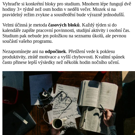
Vyhraďte si konkrétní bloky pro studium. Mnohem lépe fungují dvě
hodiny 3× týdně než osm hodin v neděli večer. Mozek si na
pravidelný režim zvykne a soustředění bude výrazně jednodušší.
Velmi účinná je metoda
časových bloků
. Každý týden si do
kalendáře zapište pracovní povinnosti, studijní aktivity i osobní čas.
Studium pak nebude jen položkou na seznamu úkolů, ale pevnou
součástí vašeho programu.
Nezapomínejte ani na
odpočinek
. Přetížení vede k poklesu
produktivity, ztrátě motivace a vyšší chybovosti. Kvalitní spánek
často přinese lepší výsledky než několik hodin nočního učení.