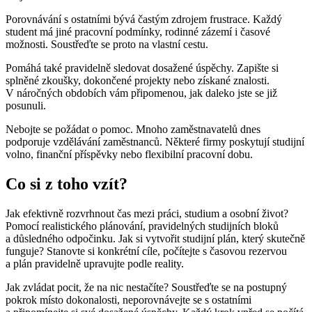
Porovnávání s ostatními bývá častým zdrojem frustrace. Každý
student má jiné pracovní podmínky, rodinné zázemí i časové
možnosti. Soustřeďte se proto na vlastní cestu.
Pomáhá také pravidelně sledovat dosažené úspěchy. Zapište si
splněné zkoušky, dokončené projekty nebo získané znalosti.
V náročných obdobích vám připomenou, jak daleko jste se již
posunuli.
Nebojte se požádat o pomoc. Mnoho zaměstnavatelů dnes
podporuje vzdělávání zaměstnanců. Některé firmy poskytují studijní
volno, finanční příspěvky nebo flexibilní pracovní dobu.
Co si z toho vzít?
Jak efektivně rozvrhnout čas mezi práci, studium a osobní život?
Pomocí realistického plánování, pravidelných studijních bloků
a důsledného odpočinku. Jak si vytvořit studijní plán, který skutečně
funguje? Stanovte si konkrétní cíle, počítejte s časovou rezervou
a plán pravidelně upravujte podle reality.
Jak zvládat pocit, že na nic nestačíte? Soustřeďte se na postupný
pokrok místo dokonalosti, neporovnávejte se s ostatními