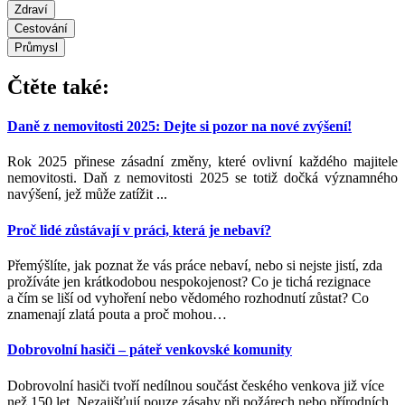
Zdraví
Cestování
Průmysl
Čtěte také:
Daně z nemovitosti 2025: Dejte si pozor na nové zvýšení!
Rok 2025 přinese zásadní změny, které ovlivní každého majitele
nemovitosti. Daň z nemovitosti 2025 se totiž dočká významného
navýšení, jež může zatížit ...
Proč lidé zůstávají v práci, která je nebaví?
Přemýšlíte, jak poznat že vás práce nebaví, nebo si nejste jistí, zda
prožíváte jen krátkodobou nespokojenost? Co je tichá rezignace
a čím se liší od vyhoření nebo vědomého rozhodnutí zůstat? Co
znamenají zlatá pouta a proč mohou
…
Dobrovolní hasiči – páteř venkovské komunity
Dobrovolní hasiči tvoří nedílnou součást českého venkova již více
než 150 let. Nezajišťují pouze zásahy při požárech nebo přírodních