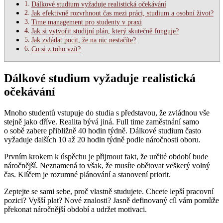
Dálkové studium vyžaduje realistická očekávání
Jak efektivně rozvrhnout čas mezi práci, studium a osobní život?
Time management pro studenty v praxi
Jak si vytvořit studijní plán, který skutečně funguje?
Jak zvládat pocit, že na nic nestačíte?
Co si z toho vzít?
Dálkové studium vyžaduje realistická
očekávání
Mnoho studentů vstupuje do studia s představou, že zvládnou vše
stejně jako dříve. Realita bývá jiná. Full time zaměstnání samo
o sobě zabere přibližně 40 hodin týdně. Dálkové studium často
vyžaduje dalších 10 až 20 hodin týdně podle náročnosti oboru.
Prvním krokem k úspěchu je přijmout fakt, že určité období bude
náročnější. Neznamená to však, že musíte obětovat veškerý volný
čas. Klíčem je rozumné plánování a stanovení priorit.
Zeptejte se sami sebe, proč vlastně studujete. Chcete lepší pracovní
pozici? Vyšší plat? Nové znalosti? Jasně definovaný cíl vám pomůže
překonat náročnější období a udržet motivaci.