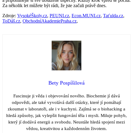
a připomínejte si své dosažené úspěchy. Každý krok vpřed se počítá.
Za několik let můžete být rádi, že jste začali právě dnes.
Zdroje:
VysokéŠkoly.cz
,
PEUNI.cz
,
Econ.MUNI.cz
,
Taťulda.cz
,
ToDáš.cz
,
ObchodníAkademiePraha.cz
,
Bety Pospíšilová
Fascinuje ji věda i objevování nového. Biochemie jí dává
odpovědi, ale také vyvolává další otázky, které jí pomáhají
zkoumat v laboratoři, ale i v kuchyni. Zajímá se o biohacking a
hledá způsoby, jak vylepšit fungování těla i mysli. Miluje pohyb,
který jí dodává energii a svobodu. Neustále hledá spojení mezi
vědou, kreativitou a každodenním životem.