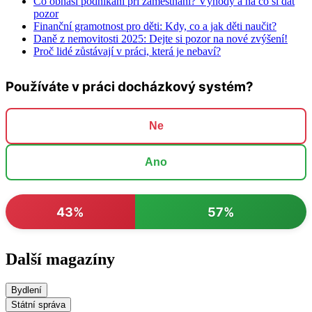
Co obnáší podnikání při zaměstnání? Výhody a na co si dát
pozor
Finanční gramotnost pro děti: Kdy, co a jak děti naučit?
Daně z nemovitosti 2025: Dejte si pozor na nové zvýšení!
Proč lidé zůstávají v práci, která je nebaví?
Používáte v práci docházkový systém?
Ne
Ano
43%
57%
Další magazíny
Bydlení
Státní správa