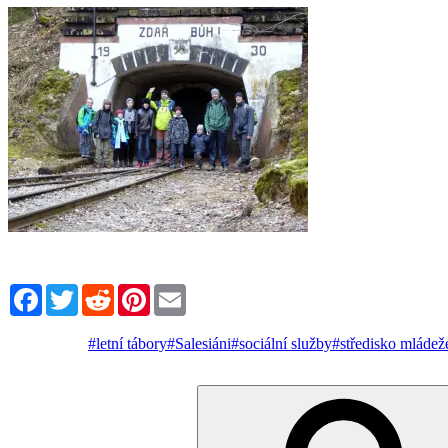
Facebook
Twitter
Reddit
Pinterest
Email
#letní tábory
#Salesiáni
#sociální služby
#středisko mládež
Hledat: