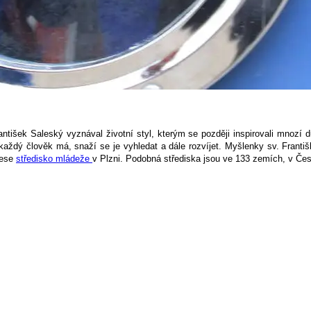
antišek Saleský vyznával životní styl, kterým se později inspirovali mnozí 
 každý člověk má, snaží se je vyhledat a dále rozvíjet. Myšlenky sv. Franti
nese
středisko mládeže
v Plzni. Podobná střediska jsou ve 133 zemích, v Čes