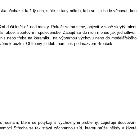
diska přicházet každý den, stále je tady někdo, kdo se jim bude věnovat, kdo
ní duši letět až nad mraky. Pokořit sama sebe, objevit v sobě skrytý talent
alší akce, sportovní i společenské. Zapojit se do nich mohou jak jednotlivci,
í tenis nebo třeba na keramiku, na výtvarnou výchovu nebo do modelářského
ořivého kroužku. Oblíbený je klub maminek pod názvem Brouček.
oc rodinám, které se potýkají s výchovnými problémy, zajišťuje doučování
 pomoci Střecha se tak stává záchrannou sítí, kterou může někdy v životě