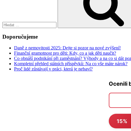
Doporučujeme
Daně z nemovitosti 2025: Dejte si pozor na nové zvýšení!
Finanční gramotnost pro děti: Kdy, co a jak děti naučit?
Co obnáší podnikání při zaměstnání? Výhody a na co si dát po
Kompletní přehled státních příspěvků: Na co vše máte nárok?
Proč lidé zůstávají v práci, která je nebaví?
Ocenili 
15%