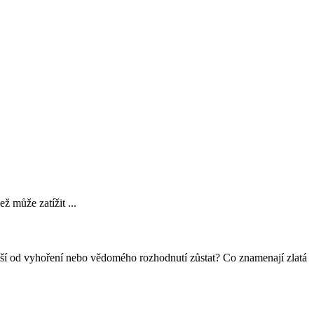
 může zatížit ...
e liší od vyhoření nebo vědomého rozhodnutí zůstat? Co znamenají zlatá