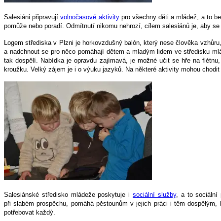
Salesiáni připravují
volnočasové aktivity
pro všechny děti a mládež, a to bez
pomůže nebo poradí. Odmítnutí nikomu nehrozí, cílem salesiánů je, aby se l
Logem střediska v Plzni je horkovzdušný balón, který nese člověka vzhůru, 
a nadchnout se pro něco pomáhají dětem a mladým lidem ve středisku m
tak dospělí. Nabídka je opravdu zajímavá, je možné učit se hře na flétnu
kroužku. Velký zájem je i o výuku jazyků. Na některé aktivity mohou chodi
Salesiánské středisko mládeže poskytuje i
sociální služby
, a to sociáln
při slabém prospěchu, pomáhá pěstounům v jejich práci i těm dospělým, k
potřebovat každý.