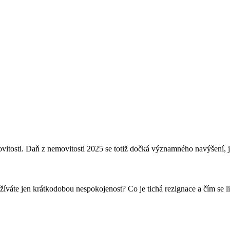
itosti. Daň z nemovitosti 2025 se totiž dočká významného navýšení, jež
 prožíváte jen krátkodobou nespokojenost? Co je tichá rezignace a čím s