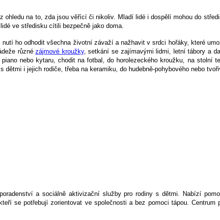
 ohledu na to, zda jsou věřící či nikoliv. Mladí lidé i dospělí mohou do stře
idé ve středisku cítili bezpečně jako doma.
nutí ho odhodit všechna životní závaží a nažhavit v srdci hořáky, které umož
ládeže různé
zájmové kroužky
, setkání se zajímavými lidmi, letní tábory a d
, piano nebo kytaru, chodit na fotbal, do horolezeckého kroužku, na stoln
t s dětmi i jejich rodiče, třeba na keramiku, do hudebně-pohybového nebo tv
í poradenství a sociálně aktivizační služby pro rodiny s dětmi. Nabízí pom
teří se potřebují zorientovat ve společnosti a bez pomoci tápou. Centrum