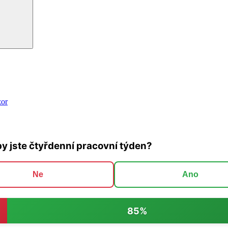
zor
by jste čtyřdenní pracovní týden?
Ne
Ano
85%