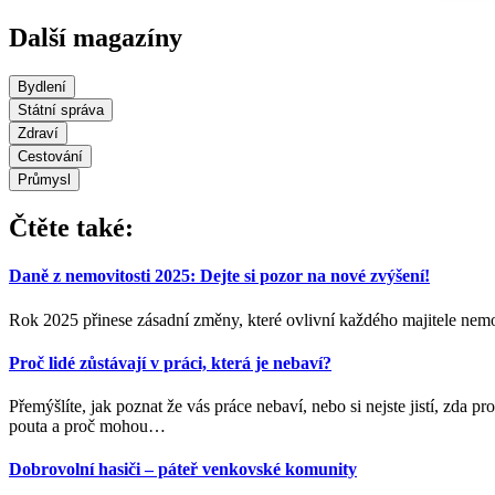
Další magazíny
Bydlení
Státní správa
Zdraví
Cestování
Průmysl
Čtěte také:
Daně z nemovitosti 2025: Dejte si pozor na nové zvýšení!
Rok 2025 přinese zásadní změny, které ovlivní každého majitele nemov
Proč lidé zůstávají v práci, která je nebaví?
Přemýšlíte, jak poznat že vás práce nebaví, nebo si nejste jistí, zda
pouta a proč mohou
…
Dobrovolní hasiči – páteř venkovské komunity