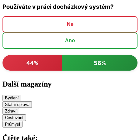
Používáte v práci docházkový systém?
Ne
Ano
44%
56%
Další magazíny
Bydlení
Státní správa
Zdraví
Cestování
Průmysl
Čtěte také: