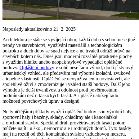
Naposledy aktualizováno 21. 2. 2025
Architektura je stále se vyvíjející obor, každá doba s sebou nese jiné
trendy ve stavebnictví, využívání materiálů a technologickém
pokroku a duch doby se snad nejvíce a nejtrvaleji odráží právě na
stavbách kolem nás. Dnes jsou moderní rozsáhlé prosklené plochy
s využitím hliníku anebo naopak stylově vypadající opláštěné
budovy.
Opláštění budovy
v sobě nese řadu výhod, dodá jí stylový
urbanistický vzhled, ale především má výborné izolační, zvukové
a tepelné vlastnosti. Opláštění se nevyužívá jen u novostaveb, ale
spolehlivě oživí a zmodernizuje i vzhled starší budovy. Další jeho
výhodou je delší trvanlivost a odolnost proti povětrnostním
podmínkám než u klasických fasád. A i pláště nabízejí řadu
možností povrchových úprav a designů.
Nejtypičtějšími příklady využití opláštění budov jsou výrobní haly,
sportovní haly i bazény, sklady, chladírny ale i kancelářské
a obchodní stavby. Speciální druh provětrávaných fasád potom
můžete najít i u škol, nemocnic ale i rodinných domů. Tyto fasády
mají na rozdíl od těch kontaktních svislou vzduchovou mezeru,