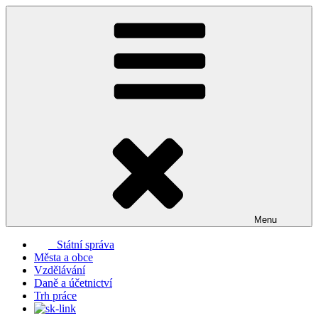
Přejít
k
obsahu
webu
Menu
Státní správa
Města a obce
Vzdělávání
Daně a účetnictví
Trh práce