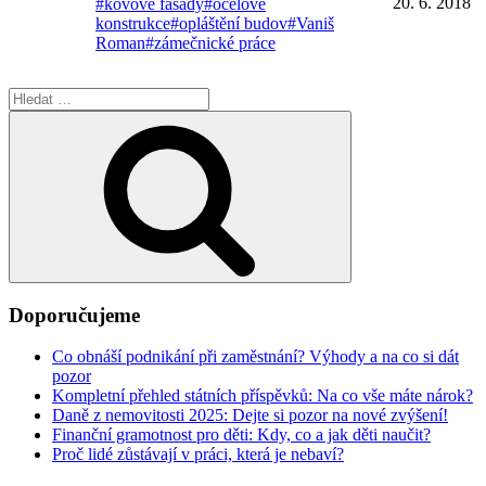
20. 6. 2018
#kovové fasády
#ocelové
konstrukce
#opláštění budov
#Vaniš
Roman
#zámečnické práce
Hledat:
Hledání
Doporučujeme
Co obnáší podnikání při zaměstnání? Výhody a na co si dát
pozor
Kompletní přehled státních příspěvků: Na co vše máte nárok?
Daně z nemovitosti 2025: Dejte si pozor na nové zvýšení!
Finanční gramotnost pro děti: Kdy, co a jak děti naučit?
Proč lidé zůstávají v práci, která je nebaví?