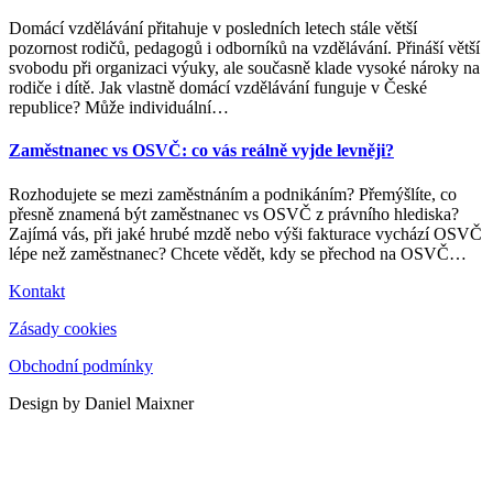
Domácí vzdělávání přitahuje v posledních letech stále větší
pozornost rodičů, pedagogů i odborníků na vzdělávání. Přináší větší
svobodu při organizaci výuky, ale současně klade vysoké nároky na
rodiče i dítě. Jak vlastně domácí vzdělávání funguje v České
republice? Může individuální
…
Zaměstnanec vs OSVČ: co vás reálně vyjde levněji?
Rozhodujete se mezi zaměstnáním a podnikáním? Přemýšlíte, co
přesně znamená být zaměstnanec vs OSVČ z právního hlediska?
Zajímá vás, při jaké hrubé mzdě nebo výši fakturace vychází OSVČ
lépe než zaměstnanec? Chcete vědět, kdy se přechod na OSVČ
…
Kontakt
Zásady cookies
Obchodní podmínky
Design by Daniel Maixner