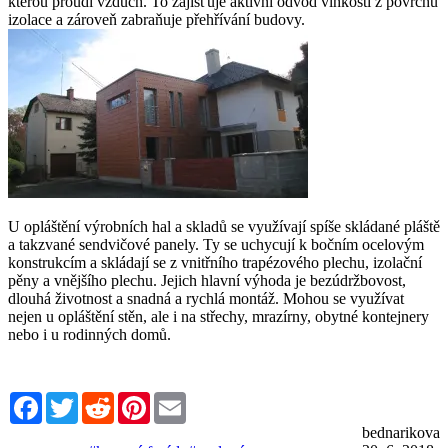
kterou proudí vzduch. To zajišťuje aktivní odvod vlhkosti z povrchu
izolace a zároveň zabraňuje přehřívání budovy.
U opláštění výrobních hal a skladů se využívají spíše skládané pláště
a takzvané sendvičové panely. Ty se uchycují k bočním ocelovým
konstrukcím a skládají se z vnitřního trapézového plechu, izolační
pěny a vnějšího plechu. Jejich hlavní výhoda je bezúdržbovost,
dlouhá životnost a snadná a rychlá montáž. Mohou se využívat
nejen u opláštění stěn, ale i na střechy, mrazírny, obytné kontejnery
nebo i u rodinných domů.
Facebook
Twitter
Reddit
Pinterest
Email
bednarikova