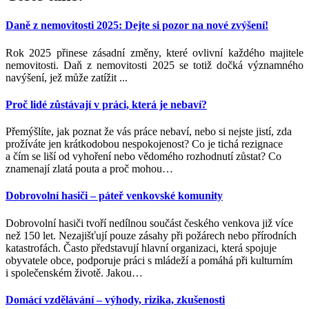
Daně z nemovitosti 2025: Dejte si pozor na nové zvýšení!
Rok 2025 přinese zásadní změny, které ovlivní každého majitele
nemovitosti. Daň z nemovitosti 2025 se totiž dočká významného
navýšení, jež může zatížit ...
Proč lidé zůstávají v práci, která je nebaví?
Přemýšlíte, jak poznat že vás práce nebaví, nebo si nejste jistí, zda
prožíváte jen krátkodobou nespokojenost? Co je tichá rezignace
a čím se liší od vyhoření nebo vědomého rozhodnutí zůstat? Co
znamenají zlatá pouta a proč mohou
…
Dobrovolní hasiči – páteř venkovské komunity
Dobrovolní hasiči tvoří nedílnou součást českého venkova již více
než 150 let. Nezajišťují pouze zásahy při požárech nebo přírodních
katastrofách. Často představují hlavní organizaci, která spojuje
obyvatele obce, podporuje práci s mládeží a pomáhá při kulturním
i společenském životě. Jakou
…
Domácí vzdělávání – výhody, rizika, zkušenosti