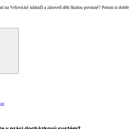
ení na Vršovické nádraží a zároveň děti školou povinné? Potom si dob
Hledání
zor
te v práci docházkový systém?