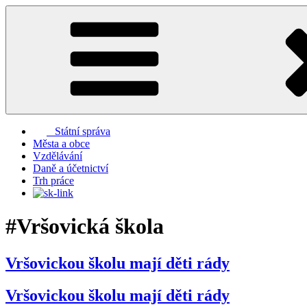
Přejít
k
obsahu
webu
Státní správa
Města a obce
Vzdělávání
Daně a účetnictví
Trh práce
#Vršovická škola
Vršovickou školu mají děti rády
Vršovickou školu mají děti rády