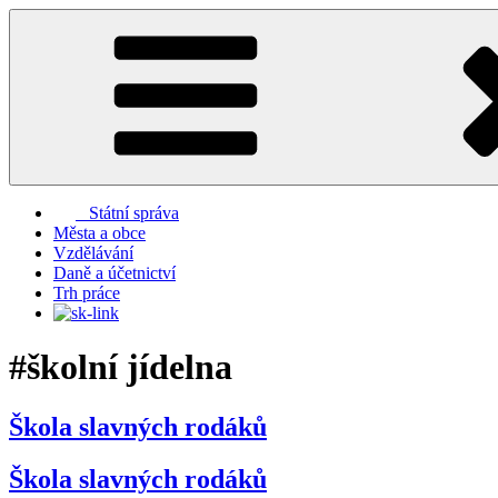
Přejít
k
obsahu
webu
Státní správa
Města a obce
Vzdělávání
Daně a účetnictví
Trh práce
#školní jídelna
Škola slavných rodáků
Škola slavných rodáků