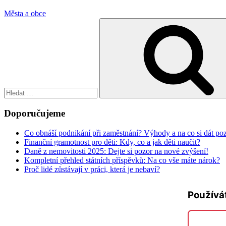
Města a obce
Hledat:
Doporučujeme
Co obnáší podnikání při zaměstnání? Výhody a na co si dát po
Finanční gramotnost pro děti: Kdy, co a jak děti naučit?
Daně z nemovitosti 2025: Dejte si pozor na nové zvýšení!
Kompletní přehled státních příspěvků: Na co vše máte nárok?
Proč lidé zůstávají v práci, která je nebaví?
Používá