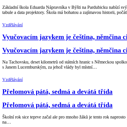
Základní škola Eduarda Nápravníka v Býšti na Pardubicku nabízí svým
tabule a data projektory. Škola má bohatou a zajímavou historii, počá
Vzdělávání
Vyučovacím jazykem je čeština, němčina c
Vyučovacím jazykem je čeština, němčina c
Na Tachovsku, deset kilometrů od státních hranic s Německou spolko
s Janem Lucemburským, za jehož vlády byl místní
…
Vzdělávání
Přelomová pátá, sedmá a devátá třída
Přelomová pátá, sedmá a devátá třída
Školní rok sice teprve začal ale pro mnoho žáků je tento rok naprosto
na
…