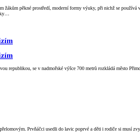
 žákům pěkné prostředí, moderní formy výuky, při nichž se používá vý
tky
…
izím
izím
vou republikou, se v nadmořské výšce 700 metrů rozkládá město Přimda
 přelomovým. Prvňáčci usedli do lavic poprvé a děti i rodiče si musí zvy