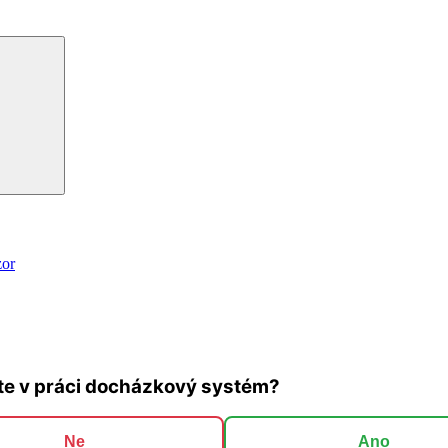
Hledání
zor
te v práci docházkový systém?
Ne
Ano