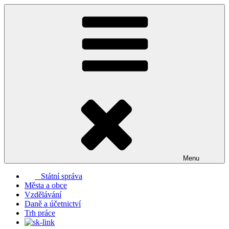
Přejít
k
obsahu
webu
Menu
Státní správa
Města a obce
Vzdělávání
Daně a účetnictví
Trh práce