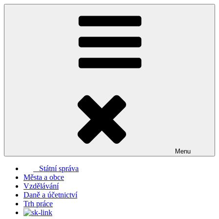
Přejít
k
obsahu
webu
Menu
Státní správa
Města a obce
Vzdělávání
Daně a účetnictví
Trh práce