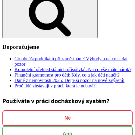
Doporučujeme
Co obnáší podnikání při zaměstnání? Výhody a na co si dát
pozor
Kompletní přehled státních příspěvků: Na co vše máte nárok?
Finanční gramotnost pro děti: Kdy, co a jak děti naučit?
Daně z nemovitosti 2025: Dejte si pozor na nové zvýšení!
Proč lidé zůstávají v práci, která je nebaví?
Používáte v práci docházkový systém?
Ne
Ano