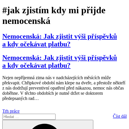
#jak zjistím kdy mi přijde
nemocenská
Nemocenská: Jak zjistit výši příspěvků
a kdy očekávat platbu?
Nemocenská: Jak zjistit výši příspěvků
a kdy očekávat platbu?
Nejen nepříjemná zima nás v nadcházejících měsících může
překvapit. Chřipkové období nám klepe na dveře, a přestože někteří
z nás dodržují preventivní opatření před nákazou, nemoc nás občas
doběhne. V těchto obdobích je nutné držet se doktorem
předepsaných rad
…
Trh práce
Hledat:
Číst dál
Hledání