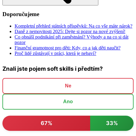
Doporučujeme
Kompletní přehled státních příspěvků: Na co vše máte nárok?
Daně z nemovitosti 2025: Dejte si pozor na nové zvýšení!
Co obnáší podnikání při zaměstnání? Výhody a na co si dát
pozor
Finanční gramotnost pro děti: Kdy, co a jak děti naučit?
Proč lidé zůstávají v práci, která je nebaví?
Znali jste pojem soft skills i předtím?
Ne
Ano
67%
33%