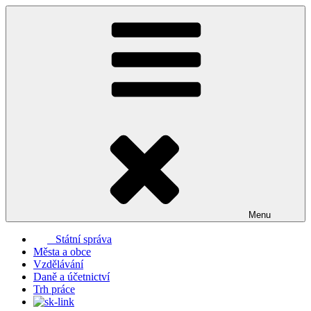
Přejít
k
obsahu
webu
Menu
Státní správa
Města a obce
Vzdělávání
Daně a účetnictví
Trh práce