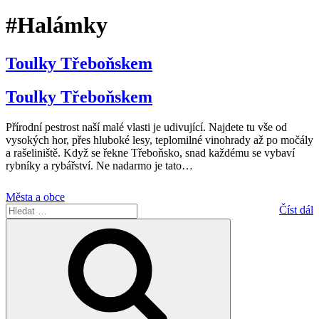
#Halámky
Toulky Třeboňskem
Toulky Třeboňskem
Přírodní pestrost naší malé vlasti je udivující. Najdete tu vše od
vysokých hor, přes hluboké lesy, teplomilné vinohrady až po močály
a rašeliniště. Když se řekne Třeboňsko, snad každému se vybaví
rybníky a rybářství. Ne nadarmo je tato
…
Města a obce
Hledat:
Číst dál
Hledání