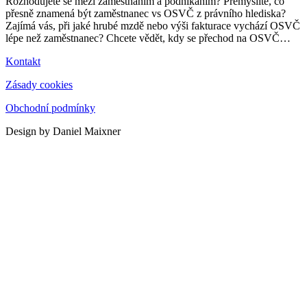
Rozhodujete se mezi zaměstnáním a podnikáním? Přemýšlíte, co
přesně znamená být zaměstnanec vs OSVČ z právního hlediska?
Zajímá vás, při jaké hrubé mzdě nebo výši fakturace vychází OSVČ
lépe než zaměstnanec? Chcete vědět, kdy se přechod na OSVČ
…
Kontakt
Zásady cookies
Obchodní podmínky
Design by Daniel Maixner