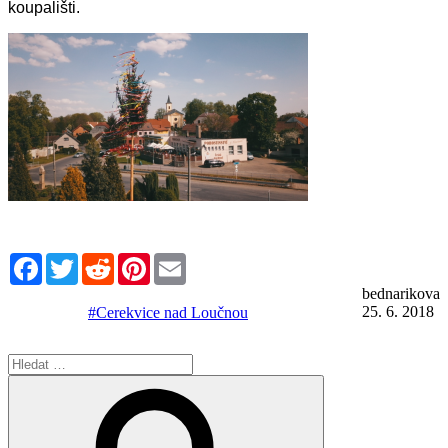
koupališti.
Facebook
Twitter
Reddit
Pinterest
Email
bednarikova
25. 6. 2018
#Cerekvice nad Loučnou
Hledat:
Hledání