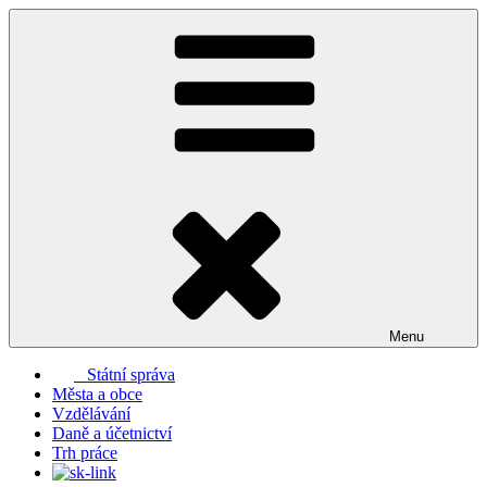
Přejít
k
obsahu
webu
Menu
Státní správa
Města a obce
Vzdělávání
Daně a účetnictví
Trh práce