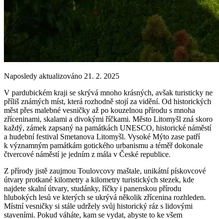
Naposledy aktualizováno 21. 2. 2025
V pardubickém kraji se skrývá mnoho krásných, avšak turisticky ne
příliš známých míst, která rozhodně stojí za vidění. Od historických
měst přes malebné vesničky až po kouzelnou přírodu s mnoha
zříceninami, skalami a divokými říčkami. Město Litomyšl zná skoro
každý, zámek zapsaný na památkách UNESCO, historické náměstí
a hudební festival Smetanova Litomyšl. Vysoké Mýto zase patří
k významným památkám gotického urbanismu a téměř dokonale
čtvercové náměstí je jedním z mála v České republice.
Z přírody jistě zaujmou Toulovcovy maštale, unikátní pískovcové
útvary protkané kilometry a kilometry turistických stezek, kde
najdete skalní útvary, studánky, říčky i panenskou přírodu
hlubokých lesů ve kterých se ukrývá několik zřícenina rozhleden.
Místní vesničky si stále udržely svůj historický ráz s lidovými
staveními. Pokud váháte, kam se vydat, abyste to ke všem