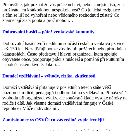
Přemýšlíte, jak poznat že vás práce nebaví, nebo si nejste jistí, zda
prožíváte jen krátkodobou nespokojenost? Co je tichá rezignace
a čím se liší od vyhoření nebo vědomého rozhodnutí zůstat? Co
znamenají zlatá pouta a proč mohou
…
Dobrovolní hasiči – páteř venkovské komunity
Dobrovolní hasiči tvoří nedílnou součást českého venkova již více
než 150 let. Nezajišťují pouze zásahy při požárech nebo přírodních
katastrofách. Často představují hlavní organizaci, která spojuje
obyvatele obce, podporuje práci s mládeží a pomáhá při kulturním
i společenském životě. Jakou
…
Domácí vzdělávání – výhody, rizika, zkušenosti
Domácí vzdělávání přitahuje v posledních letech stále větší
pozornost rodičů, pedagogů i odborníků na vzdělávání. Přináší větší
svobodu při organizaci výuky, ale současně klade vysoké nároky na
rodiče i dítě. Jak vlastně domácí vzdělávání funguje v České
republice? Může individuální
…
Zaměstnanec vs OSVČ: co vás reálně vyjde levněji?