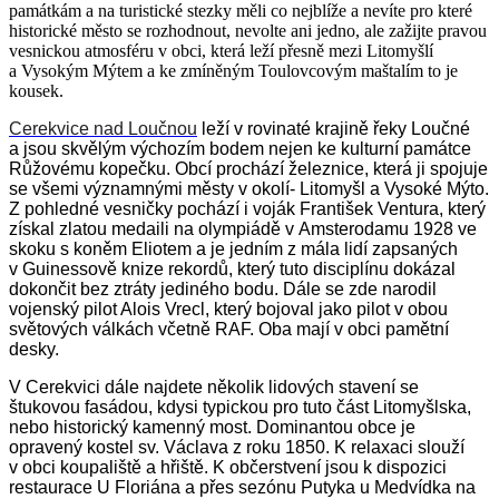
památkám a na turistické stezky měli co nejblíže a nevíte pro které
historické město se rozhodnout, nevolte ani jedno, ale zažijte pravou
vesnickou atmosféru v obci, která leží přesně mezi Litomyšlí
a Vysokým Mýtem a ke zmíněným Toulovcovým maštalím to je
kousek.
Cerekvice nad Loučnou
leží v rovinaté krajině řeky Loučné
a jsou skvělým výchozím bodem nejen ke kulturní památce
Růžovému kopečku. Obcí prochází železnice, která ji spojuje
se všemi významnými městy v okolí- Litomyšl a Vysoké Mýto.
Z pohledné vesničky pochází i voják František Ventura, který
získal zlatou medaili na olympiádě v Amsterodamu 1928 ve
skoku s koněm Eliotem a je jedním z mála lidí zapsaných
v Guinessově knize rekordů, který tuto disciplínu dokázal
dokončit bez ztráty jediného bodu. Dále se zde narodil
vojenský pilot Alois Vrecl, který bojoval jako pilot v obou
světových válkách včetně RAF. Oba mají v obci pamětní
desky.
V Cerekvici dále najdete několik lidových stavení se
štukovou fasádou, kdysi typickou pro tuto část Litomyšlska,
nebo historický kamenný most. Dominantou obce je
opravený kostel sv. Václava z roku 1850. K relaxaci slouží
v obci koupaliště a hřiště. K občerstvení jsou k dispozici
restaurace U Floriána a přes sezónu Putyka u Medvídka na