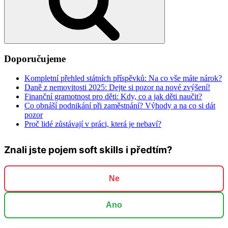
Doporučujeme
Kompletní přehled státních příspěvků: Na co vše máte nárok?
Daně z nemovitosti 2025: Dejte si pozor na nové zvýšení!
Finanční gramotnost pro děti: Kdy, co a jak děti naučit?
Co obnáší podnikání při zaměstnání? Výhody a na co si dát
pozor
Proč lidé zůstávají v práci, která je nebaví?
Znali jste pojem soft skills i předtím?
Ne
Ano