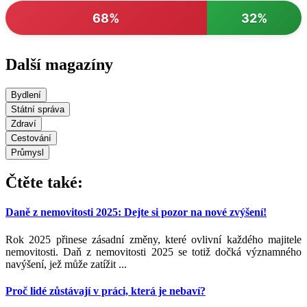
68%
32%
Další magazíny
Bydlení
Státní správa
Zdraví
Cestování
Průmysl
Čtěte také:
Daně z nemovitosti 2025: Dejte si pozor na nové zvýšení!
Rok 2025 přinese zásadní změny, které ovlivní každého majitele
nemovitosti. Daň z nemovitosti 2025 se totiž dočká významného
navýšení, jež může zatížit ...
Proč lidé zůstávají v práci, která je nebaví?