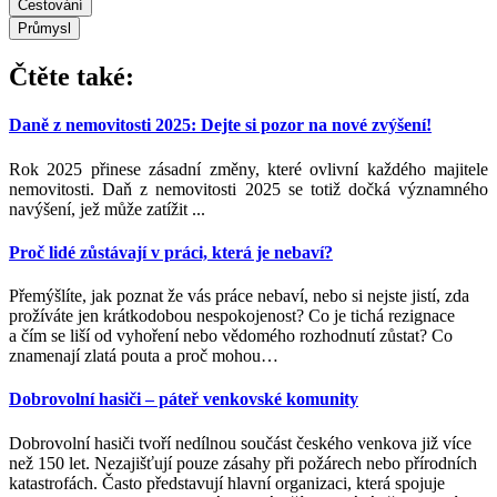
Cestování
Průmysl
Čtěte také:
Daně z nemovitosti 2025: Dejte si pozor na nové zvýšení!
Rok 2025 přinese zásadní změny, které ovlivní každého majitele
nemovitosti. Daň z nemovitosti 2025 se totiž dočká významného
navýšení, jež může zatížit ...
Proč lidé zůstávají v práci, která je nebaví?
Přemýšlíte, jak poznat že vás práce nebaví, nebo si nejste jistí, zda
prožíváte jen krátkodobou nespokojenost? Co je tichá rezignace
a čím se liší od vyhoření nebo vědomého rozhodnutí zůstat? Co
znamenají zlatá pouta a proč mohou
…
Dobrovolní hasiči – páteř venkovské komunity
Dobrovolní hasiči tvoří nedílnou součást českého venkova již více
než 150 let. Nezajišťují pouze zásahy při požárech nebo přírodních
katastrofách. Často představují hlavní organizaci, která spojuje