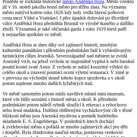
Pradědu se rozkládá historické
město Andělská Hora
. Město vzniklo
již v 16. století jakožto horní město pro těžbu zlata. Na významu
město nabývá kolem roku 1626 kdy tudy vedla hlavní poštovní
cesta mezi Vídní a Vratislaví. I přes úpadek dolování po třicetileté
válce Andělská Hora předstihla Bruntál ve výrobě tkaného a dalšího
zboží. Významná je také občanská garda z roku 1619 která patří
k nejstarším spolkům ve městě.
Andělská Hora se dnes díky své zajímavé historii, mnohým
kulturním památkám i přírodním podmínkám řadí k vyhledávaným
turistickým cílům Jeseníků. Severozápadně nad městem se zvedá
Anenský vrch, na jehož vrcholu se majestátně vypíná k nebi barokní
poutní kostel svaté Anny. Z vrcholu se nabízí kouzelný výhled do
celého okolí a znavení poutníci ocení výletní restauraci. V zimě je
v provozu na východní straně tohoto kopce sjezdovka a v okolí
potom najdeme mnoho dalších lyžařských tratí.
Ve městě samotném potom může navštívit místní mini muzeum,
které vás blíže seznámí s historií města a okolí. K přírodním
podmínkám potom náleží rybník sloužící k rekreaci a rybochovu
nebo lesní studánka. Dalšími oblíbenými vycházkovými cíli v těsné
blízkosti města jsou Anenská myslivna a pomník hudebního
skladatele E. S. Engelsberga. V posledních letech dochází
k zvelebování města a pořádá se mnoho zajímavých akcí pro děti
i dospělé. Byla zbudována naučná stezka, postavena venkovní