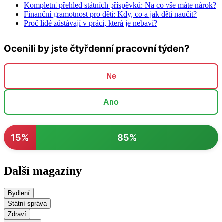
Kompletní přehled státních příspěvků: Na co vše máte nárok?
Finanční gramotnost pro děti: Kdy, co a jak děti naučit?
Proč lidé zůstávají v práci, která je nebaví?
Ocenili by jste čtyřdenní pracovní týden?
Ne
Ano
15%
85%
Další magazíny
Bydlení
Státní správa
Zdraví