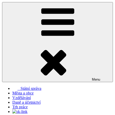
Přejít
k
obsahu
webu
Menu
Státní správa
Města a obce
Vzdělávání
Daně a účetnictví
Trh práce