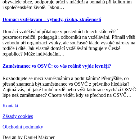
obyvatele obce, podporuje práci s mládeží a pomáhá při kulturním
i společenském životě. Jakou
…
Domácí vzdělávání – výhody, rizika, zkušenosti
Domácí vzdělávání přitahuje v posledních letech stále větší
pozornost rodičů, pedagogů i odborníků na vzdělávání. Přináší větší
svobodu při organizaci výuky, ale současně klade vysoké nároky na
rodiče i dítě. Jak vlastně domácí vzdělávání funguje v České
republice? Může individuální
…
Zaměstnanec vs OSVČ: co vás reálně vyjde levněji?
Rozhodujete se mezi zaměstnáním a podnikáním? Přemýšlíte, co
přesně znamená být zaměstnanec vs OSVČ z právního hlediska?
Zajímá vás, při jaké hrubé mzdě nebo výši fakturace vychází OSVČ
lépe než zaměstnanec? Chcete vědět, kdy se přechod na OSVČ
…
Kontakt
Zásady cookies
Obchodní podmínky
Design by Daniel Maixner