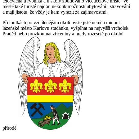
tělocvična u rybníka a u školy zbudováno víceúčelové hřiště. Ve
městě také turisté najdou několik možností ubytování i stravování
a mají jistotu, že vždy je kam vyrazit za zajímavostmi.
Při toulkách po vzdálenějším okolí byste jistě neměli minout
lázeňské město Karlovu studánku, vyšplhat na nejvyšší vrcholek
Praděd nebo prozkoumat zříceniny a hrady rozeseté po okolní
přírodě.