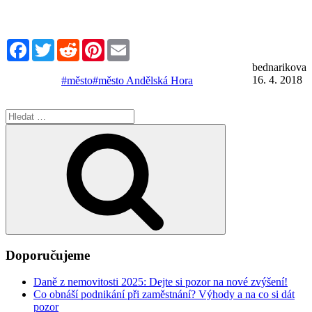
Facebook
Twitter
Reddit
Pinterest
Email
bednarikova
16. 4. 2018
#město
#město Andělská Hora
Hledat:
Hledání
Doporučujeme
Daně z nemovitosti 2025: Dejte si pozor na nové zvýšení!
Co obnáší podnikání při zaměstnání? Výhody a na co si dát
pozor