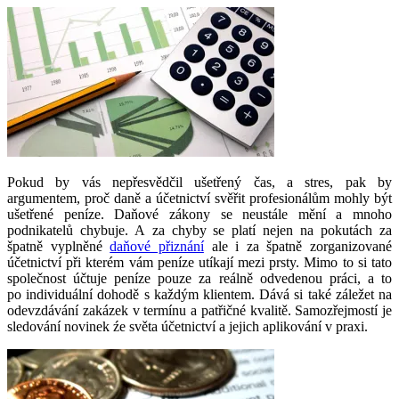
Pokud by vás nepřesvědčil ušetřený čas, a stres, pak by
argumentem, proč daně a účetnictví svěřit profesionálům mohly být
ušetřené peníze. Daňové zákony se neustále mění a mnoho
podnikatelů chybuje. A za chyby se platí nejen na pokutách za
špatně vyplněné
daňové přiznání
ale i za špatně zorganizované
účetnictví při kterém vám peníze utíkají mezi prsty. Mimo to si tato
společnost účtuje peníze pouze za reálně odvedenou práci, a to
po individuální dohodě s každým klientem. Dává si také záležet na
odevzdávání zakázek v termínu a patřičné kvalitě. Samozřejmostí je
sledování novinek źe světa účetnictví a jejich aplikování v praxi.