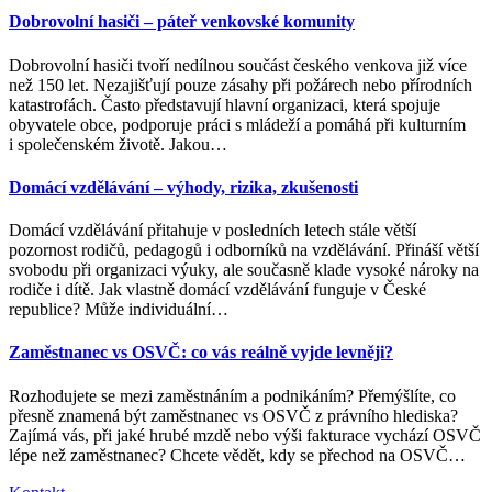
Dobrovolní hasiči – páteř venkovské komunity
Dobrovolní hasiči tvoří nedílnou součást českého venkova již více
než 150 let. Nezajišťují pouze zásahy při požárech nebo přírodních
katastrofách. Často představují hlavní organizaci, která spojuje
obyvatele obce, podporuje práci s mládeží a pomáhá při kulturním
i společenském životě. Jakou
…
Domácí vzdělávání – výhody, rizika, zkušenosti
Domácí vzdělávání přitahuje v posledních letech stále větší
pozornost rodičů, pedagogů i odborníků na vzdělávání. Přináší větší
svobodu při organizaci výuky, ale současně klade vysoké nároky na
rodiče i dítě. Jak vlastně domácí vzdělávání funguje v České
republice? Může individuální
…
Zaměstnanec vs OSVČ: co vás reálně vyjde levněji?
Rozhodujete se mezi zaměstnáním a podnikáním? Přemýšlíte, co
přesně znamená být zaměstnanec vs OSVČ z právního hlediska?
Zajímá vás, při jaké hrubé mzdě nebo výši fakturace vychází OSVČ
lépe než zaměstnanec? Chcete vědět, kdy se přechod na OSVČ
…