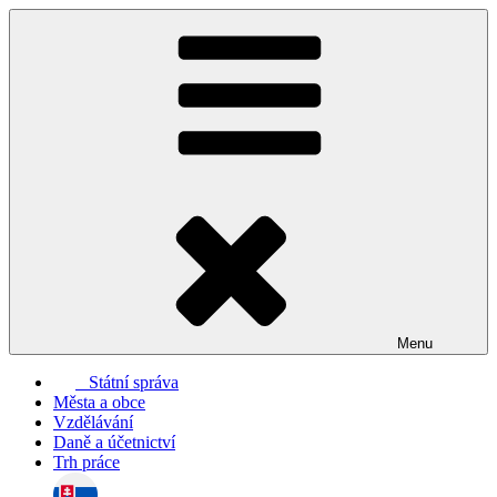
Přejít
k
obsahu
webu
Menu
Státní správa
Města a obce
Vzdělávání
Daně a účetnictví
Trh práce