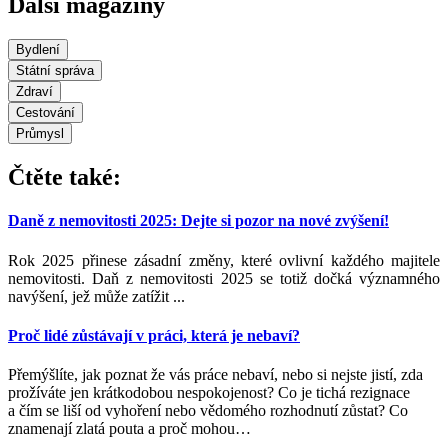
Další magazíny
Bydlení
Státní správa
Zdraví
Cestování
Průmysl
Čtěte také:
Daně z nemovitosti 2025: Dejte si pozor na nové zvýšení!
Rok 2025 přinese zásadní změny, které ovlivní každého majitele
nemovitosti. Daň z nemovitosti 2025 se totiž dočká významného
navýšení, jež může zatížit ...
Proč lidé zůstávají v práci, která je nebaví?
Přemýšlíte, jak poznat že vás práce nebaví, nebo si nejste jistí, zda
prožíváte jen krátkodobou nespokojenost? Co je tichá rezignace
a čím se liší od vyhoření nebo vědomého rozhodnutí zůstat? Co
znamenají zlatá pouta a proč mohou
…