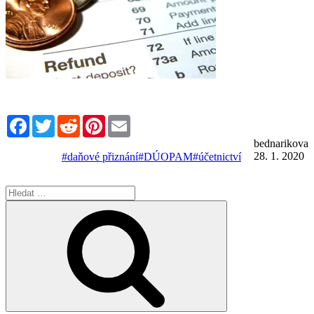
Facebook
Twitter
Reddit
Pinterest
Email
bednarikova
28. 1. 2020
#daňové přiznání
#DÚOPAM
#účetnictví
Hledat:
Hledání