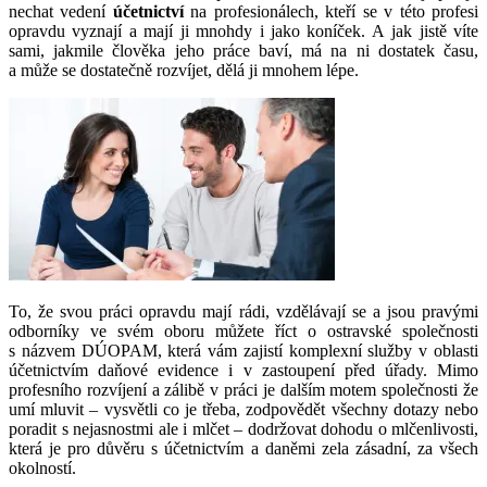
nechat vedení
účetnictví
na profesionálech, kteří se v této profesi
opravdu vyznají a mají ji mnohdy i jako koníček. A jak jistě víte
sami, jakmile člověka jeho práce baví, má na ni dostatek času,
a může se dostatečně rozvíjet, dělá ji mnohem lépe.
To, že svou práci opravdu mají rádi, vzdělávají se a jsou pravými
odborníky ve svém oboru můžete říct o ostravské společnosti
s názvem DÚOPAM, která vám zajistí komplexní služby v oblasti
účetnictvím daňové evidence i v zastoupení před úřady. Mimo
profesního rozvíjení a zálibě v práci je dalším motem společnosti že
umí mluvit – vysvětli co je třeba, zodpovědět všechny dotazy nebo
poradit s nejasnostmi ale i mlčet – dodržovat dohodu o mlčenlivosti,
která je pro důvěru s účetnictvím a daněmi zela zásadní, za všech
okolností.