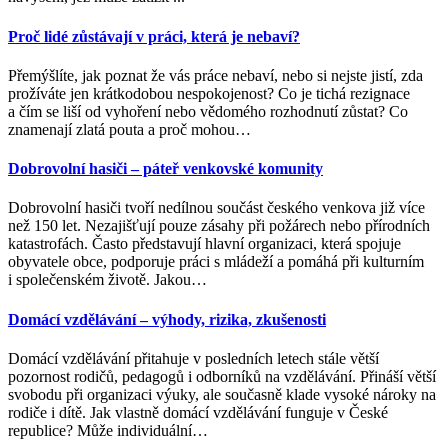
Proč lidé zůstávají v práci, která je nebaví?
Přemýšlíte, jak poznat že vás práce nebaví, nebo si nejste jistí, zda
prožíváte jen krátkodobou nespokojenost? Co je tichá rezignace
a čím se liší od vyhoření nebo vědomého rozhodnutí zůstat? Co
znamenají zlatá pouta a proč mohou
…
Dobrovolní hasiči – páteř venkovské komunity
Dobrovolní hasiči tvoří nedílnou součást českého venkova již více
než 150 let. Nezajišťují pouze zásahy při požárech nebo přírodních
katastrofách. Často představují hlavní organizaci, která spojuje
obyvatele obce, podporuje práci s mládeží a pomáhá při kulturním
i společenském životě. Jakou
…
Domácí vzdělávání – výhody, rizika, zkušenosti
Domácí vzdělávání přitahuje v posledních letech stále větší
pozornost rodičů, pedagogů i odborníků na vzdělávání. Přináší větší
svobodu při organizaci výuky, ale současně klade vysoké nároky na
rodiče i dítě. Jak vlastně domácí vzdělávání funguje v České
republice? Může individuální
…