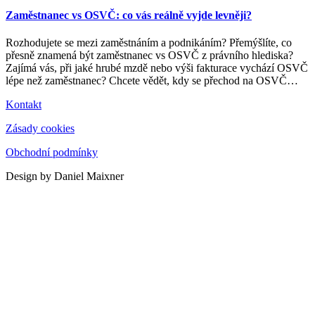
Zaměstnanec vs OSVČ: co vás reálně vyjde levněji?
Rozhodujete se mezi zaměstnáním a podnikáním? Přemýšlíte, co
přesně znamená být zaměstnanec vs OSVČ z právního hlediska?
Zajímá vás, při jaké hrubé mzdě nebo výši fakturace vychází OSVČ
lépe než zaměstnanec? Chcete vědět, kdy se přechod na OSVČ
…
Kontakt
Zásady cookies
Obchodní podmínky
Design by Daniel Maixner