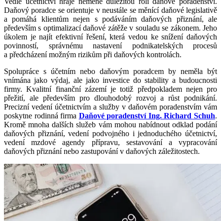
Vedle účetnictví hraje neméně důležitou roli daňové poradenství.
Daňový poradce se orientuje v neustále se měnící daňové legislativě
a pomáhá klientům nejen s podáváním daňových přiznání, ale
především s optimalizací daňové zátěže v souladu se zákonem. Jeho
úkolem je najít efektivní řešení, která vedou ke snížení daňových
povinností, správnému nastavení podnikatelských procesů
a předcházení možným rizikům při daňových kontrolách.
Spolupráce s účetním nebo daňovým poradcem by neměla být
vnímána jako výdaj, ale jako investice do stability a budoucnosti
firmy. Kvalitní finanční zázemí je totiž předpokladem nejen pro
přežití, ale především pro dlouhodobý rozvoj a růst podnikání.
Precizní vedení účetnictvím a služby v daňovém poradenstvím vám
poskytne rodinná firma
Daňové poradenství Ing. Richard Schuh
.
Kromě mnoha dalších služeb vám mohou nabídnout odklad podání
daňových přiznání, vedení podvojného i jednoduchého účetnictví,
vedení mzdové agendy přípravu, sestavování a vypracování
daňových přiznání nebo zastupování v daňových záležitostech.