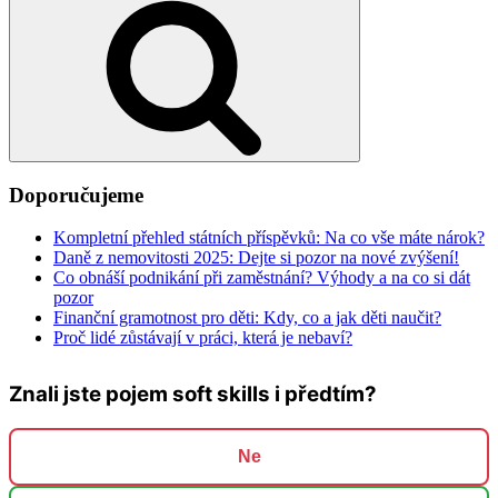
Doporučujeme
Kompletní přehled státních příspěvků: Na co vše máte nárok?
Daně z nemovitosti 2025: Dejte si pozor na nové zvýšení!
Co obnáší podnikání při zaměstnání? Výhody a na co si dát
pozor
Finanční gramotnost pro děti: Kdy, co a jak děti naučit?
Proč lidé zůstávají v práci, která je nebaví?
Znali jste pojem soft skills i předtím?
Ne