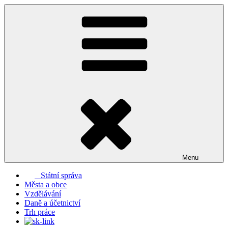
Přejít
k
obsahu
webu
Menu
Státní správa
Města a obce
Vzdělávání
Daně a účetnictví
Trh práce