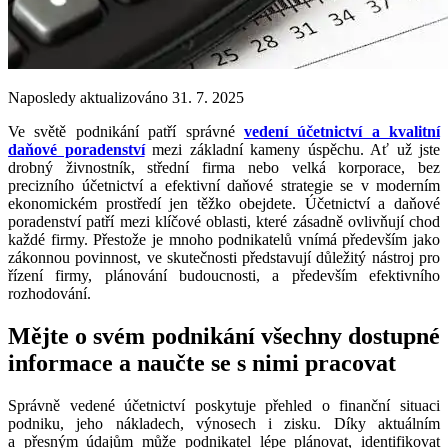
Naposledy aktualizováno 31. 7. 2025
Ve světě podnikání patří správné
vedení účetnictví a kvalitní
daňové poradenství
mezi základní kameny úspěchu. Ať už jste
drobný živnostník, střední firma nebo velká korporace, bez
precizního účetnictví a efektivní daňové strategie se v moderním
ekonomickém prostředí jen těžko obejdete. Účetnictví a daňové
poradenství patří mezi klíčové oblasti, které zásadně ovlivňují chod
každé firmy. Přestože je mnoho podnikatelů vnímá především jako
zákonnou povinnost, ve skutečnosti představují důležitý nástroj pro
řízení firmy, plánování budoucnosti, a především efektivního
rozhodování.
Mějte o svém podnikání všechny dostupné
informace a naučte se s nimi pracovat
Správně vedené účetnictví poskytuje přehled o finanční situaci
podniku, jeho nákladech, výnosech i zisku. Díky aktuálním
a přesným údajům může podnikatel lépe plánovat, identifikovat