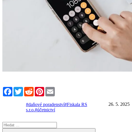
Facebook
Twitter
Reddit
Pinterest
Email
26. 5. 2025
#daňové poradenství
#Fiskala RS
s.r.o.
#účetnictví
Hledat:
Hledání