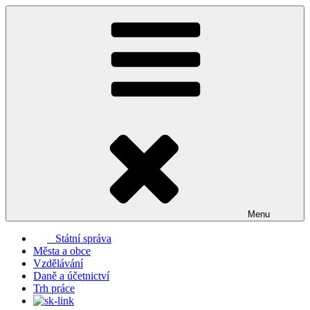
Přejít
k
obsahu
webu
Menu
Státní správa
Města a obce
Vzdělávání
Daně a účetnictví
Trh práce