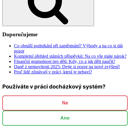
Doporučujeme
Co obnáší podnikání při zaměstnání? Výhody a na co si dát
pozor
Kompletní přehled státních příspěvků: Na co vše máte nárok?
Finanční gramotnost pro děti: Kdy, co a jak děti naučit?
Daně z nemovitosti 2025: Dejte si pozor na nové zvýšení!
Proč lidé zůstávají v práci, která je nebaví?
Používáte v práci docházkový systém?
Ne
Ano