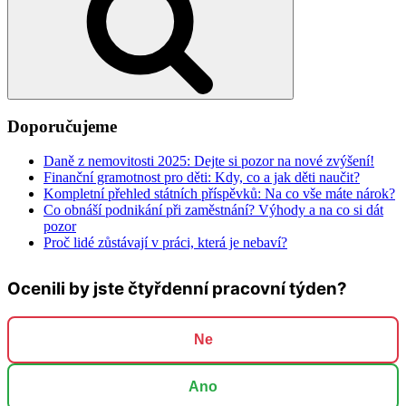
Doporučujeme
Daně z nemovitosti 2025: Dejte si pozor na nové zvýšení!
Finanční gramotnost pro děti: Kdy, co a jak děti naučit?
Kompletní přehled státních příspěvků: Na co vše máte nárok?
Co obnáší podnikání při zaměstnání? Výhody a na co si dát
pozor
Proč lidé zůstávají v práci, která je nebaví?
Ocenili by jste čtyřdenní pracovní týden?
Ne
Ano