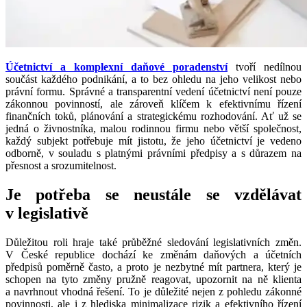
Účetnictví a komplexní daňové poradenství
tvoří nedílnou
součást každého podnikání, a to bez ohledu na jeho velikost nebo
právní formu. Správné a transparentní vedení účetnictví není pouze
zákonnou povinností, ale zároveň klíčem k efektivnímu řízení
finančních toků, plánování a strategickému rozhodování. Ať už se
jedná o živnostníka, malou rodinnou firmu nebo větší společnost,
každý subjekt potřebuje mít jistotu, že jeho účetnictví je vedeno
odborně, v souladu s platnými právními předpisy a s důrazem na
přesnost a srozumitelnost.
Je potřeba se neustále se vzdělávat
v legislativě
Důležitou roli hraje také průběžné sledování legislativních změn.
V České republice dochází ke změnám daňových a účetních
předpisů poměrně často, a proto je nezbytné mít partnera, který je
schopen na tyto změny pružně reagovat, upozornit na ně klienta
a navrhnout vhodná řešení. To je důležité nejen z pohledu zákonné
povinnosti, ale i z hlediska minimalizace rizik a efektivního řízení