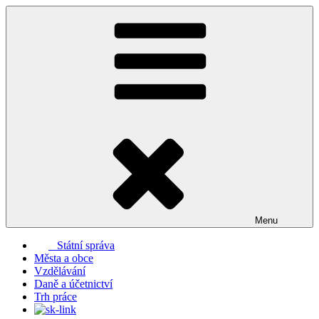
Přejít
k
obsahu
webu
Menu
Státní správa
Města a obce
Vzdělávání
Daně a účetnictví
Trh práce