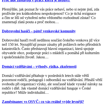
Proč lidé zůstávají v práci, která je nebaví?
Přemýšlíte, jak poznat že vás práce nebaví, nebo si nejste jistí, zda
prožíváte jen krátkodobou nespokojenost? Co je tichá rezignace
a čím se liší od vyhoření nebo vědomého rozhodnutí zůstat? Co
znamenají zlatá pouta a proč mohou
…
Dobrovolní hasiči – páteř venkovské komunity
Dobrovolní hasiči tvoří nedílnou součást českého venkova již více
než 150 let. Nezajišťují pouze zásahy při požárech nebo přírodních
katastrofách. Často představují hlavní organizaci, která spojuje
obyvatele obce, podporuje práci s mládeží a pomáhá při kulturním
i společenském životě. Jakou
…
Domácí vzdělávání – výhody, rizika, zkušenosti
Domácí vzdělávání přitahuje v posledních letech stále větší
pozornost rodičů, pedagogů i odborníků na vzdělávání. Přináší větší
svobodu při organizaci výuky, ale současně klade vysoké nároky na
rodiče i dítě. Jak vlastně domácí vzdělávání funguje v České
republice? Může individuální
…
Zaměstnanec vs OSVČ: co vás reálně vyjde levněji?