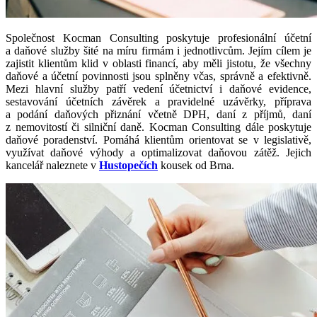
Společnost Kocman Consulting poskytuje profesionální účetní
a daňové služby šité na míru firmám i jednotlivcům. Jejím cílem je
zajistit klientům klid v oblasti financí, aby měli jistotu, že všechny
daňové a účetní povinnosti jsou splněny včas, správně a efektivně.
Mezi hlavní služby patří vedení účetnictví i daňové evidence,
sestavování účetních závěrek a pravidelné uzávěrky, příprava
a podání daňových přiznání včetně DPH, daní z příjmů, daní
z nemovitostí či silniční daně. Kocman Consulting dále poskytuje
daňové poradenství. Pomáhá klientům orientovat se v legislativě,
využívat daňové výhody a optimalizovat daňovou zátěž. Jejich
kancelář naleznete v
Hustopečích
kousek od Brna.