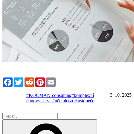
Facebook
Twitter
Reddit
Pinterest
Email
3. 10. 2025
#KOCMAN-consulting
#komplexní
daňový servis
#účetnictví Hustopeče
Hledat:
Hledání