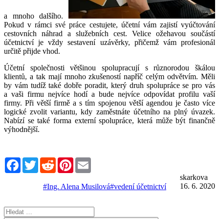
a mnoho dalšího.
Pokud v rámci své práce cestujete, účetní vám zajistí vyúčtování
cestovních náhrad a služebních cest. Velice ožehavou součástí
účetnictví je vždy sestavení uzávěrky, přičemž vám profesionál
určitě přijde vhod.
Účetní společnosti většinou spolupracují s různorodou škálou
klientů, a tak mají mnoho zkušeností napříč celým odvětvím. Měli
by vám tudíž také dobře poradit, který druh spolupráce se pro vás
a vaši firmu nejvíce hodí a bude nejvíce odpovídat profilu vaší
firmy. Při větší firmě a s tím spojenou větší agendou je často více
logické zvolit variantu, kdy zaměstnáte účetního na plný úvazek.
Nabízí se také forma externí spolupráce, která může být finančně
výhodnější.
Facebook
Twitter
Reddit
Pinterest
Email
skarkova
16. 6. 2020
#Ing. Alena Musilová
#vedení účetnictví
Hledat: