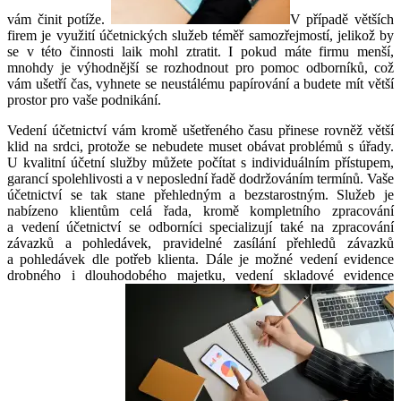
vám činit potíže.
V případě větších
firem je využití účetnických služeb téměř samozřejmostí, jelikož by
se v této činnosti laik mohl ztratit. I pokud máte firmu menší,
mnohdy je výhodnější se rozhodnout pro pomoc odborníků, což
vám ušetří čas, vyhnete se neustálému papírování a budete mít větší
prostor pro vaše podnikání.
Vedení účetnictví vám kromě ušetřeného času přinese rovněž větší
klid na srdci, protože se nebudete muset obávat problémů s úřady.
U kvalitní účetní služby můžete počítat s individuálním přístupem,
garancí spolehlivosti a v neposlední řadě dodržováním termínů. Vaše
účetnictví se tak stane přehledným a bezstarostným. Služeb je
nabízeno klientům celá řada, kromě kompletního zpracování
a vedení účetnictví se odborníci specializují také na zpracování
závazků a pohledávek, pravidelné zasílání přehledů závazků
a pohledávek dle potřeb klienta. Dále je možné vedení evidence
drobného i dlouhodobého majetku, vedení skladové evidence