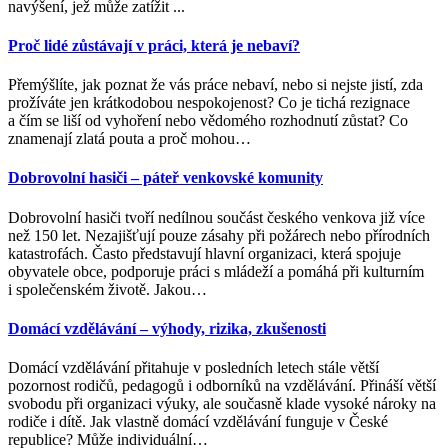
navýšení, jež může zatížit ...
Proč lidé zůstávají v práci, která je nebaví?
Přemýšlíte, jak poznat že vás práce nebaví, nebo si nejste jistí, zda
prožíváte jen krátkodobou nespokojenost? Co je tichá rezignace
a čím se liší od vyhoření nebo vědomého rozhodnutí zůstat? Co
znamenají zlatá pouta a proč mohou
…
Dobrovolní hasiči – páteř venkovské komunity
Dobrovolní hasiči tvoří nedílnou součást českého venkova již více
než 150 let. Nezajišťují pouze zásahy při požárech nebo přírodních
katastrofách. Často představují hlavní organizaci, která spojuje
obyvatele obce, podporuje práci s mládeží a pomáhá při kulturním
i společenském životě. Jakou
…
Domácí vzdělávání – výhody, rizika, zkušenosti
Domácí vzdělávání přitahuje v posledních letech stále větší
pozornost rodičů, pedagogů i odborníků na vzdělávání. Přináší větší
svobodu při organizaci výuky, ale současně klade vysoké nároky na
rodiče i dítě. Jak vlastně domácí vzdělávání funguje v České
republice? Může individuální
…