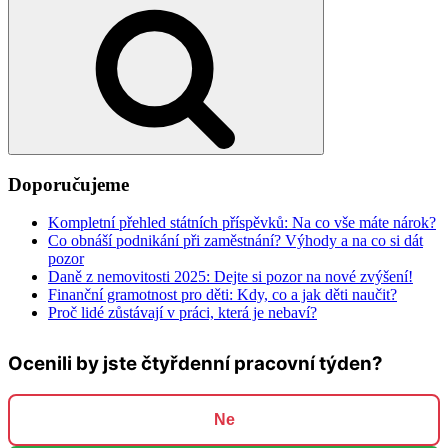
Hledání
Doporučujeme
Kompletní přehled státních příspěvků: Na co vše máte nárok?
Co obnáší podnikání při zaměstnání? Výhody a na co si dát
pozor
Daně z nemovitosti 2025: Dejte si pozor na nové zvýšení!
Finanční gramotnost pro děti: Kdy, co a jak děti naučit?
Proč lidé zůstávají v práci, která je nebaví?
Ocenili by jste čtyřdenní pracovní týden?
Ne