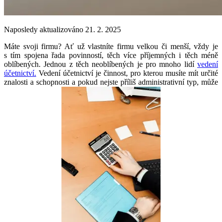
Naposledy aktualizováno 21. 2. 2025
Máte svoji firmu? Ať už vlastníte firmu velkou či menší, vždy je
s tím spojena řada povinností, těch více příjemných i těch méně
oblíbených. Jednou z těch neoblíbených je pro mnoho lidí
vedení
účetnictví.
Vedení účetnictví je činnost, pro kterou musíte mít určité
znalosti a schopnosti a pokud nejste příliš administrativní typ, může