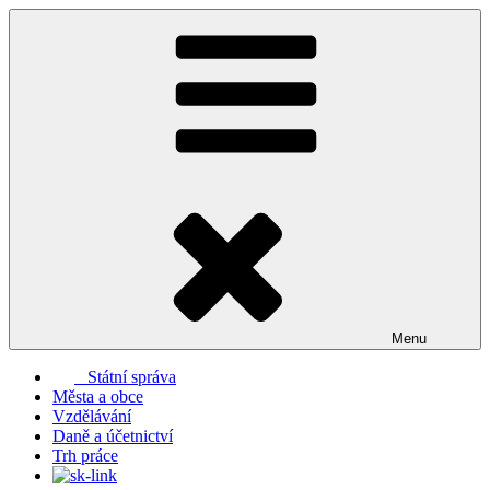
Přejít
k
obsahu
webu
Menu
Státní správa
Města a obce
Vzdělávání
Daně a účetnictví
Trh práce