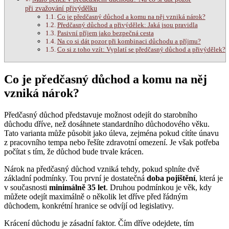
při zvažování přivýdělku
Co je předčasný důchod a komu na něj vzniká nárok?
Předčasný důchod a přivýdělek: Jaká jsou pravidla
Pasivní příjem jako bezpečná cesta
Na co si dát pozor při kombinaci důchodu a příjmu?
Co si z toho vzít: Vyplatí se předčasný důchod a přivýdělek?
Co je předčasný důchod a komu na něj
vzniká nárok?
Předčasný důchod představuje možnost odejít do starobního
důchodu dříve, než dosáhnete standardního důchodového věku.
Tato varianta může působit jako úleva, zejména pokud cítíte únavu
z pracovního tempa nebo řešíte zdravotní omezení. Je však potřeba
počítat s tím, že důchod bude trvale krácen.
Nárok na předčasný důchod vzniká tehdy, pokud splníte dvě
základní podmínky. Tou první je dostatečná
doba pojištění
, která je
v současnosti
minimálně 35 let
. Druhou podmínkou je věk, kdy
můžete odejít maximálně o několik let dříve před řádným
důchodem, konkrétní hranice se odvíjí od legislativy.
Krácení důchodu je zásadní faktor. Čím dříve odejdete, tím