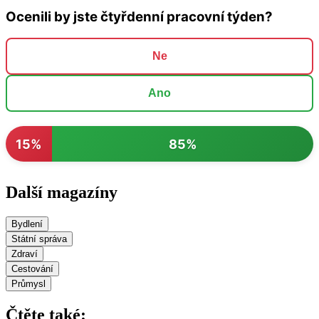
Ocenili by jste čtyřdenní pracovní týden?
Ne
Ano
15%
85%
Další magazíny
Bydlení
Státní správa
Zdraví
Cestování
Průmysl
Čtěte také: