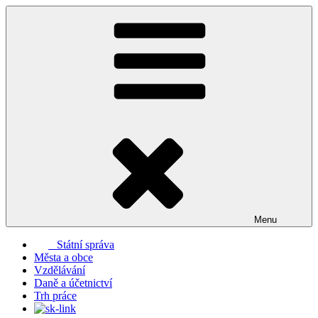
Přejít
k
obsahu
webu
Menu
Státní správa
Města a obce
Vzdělávání
Daně a účetnictví
Trh práce