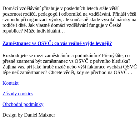
Domácí vzdělávání přitahuje v posledních letech stále větší
pozornost rodičů, pedagogů i odborníků na vzdělávání. Přináší větší
svobodu při organizaci výuky, ale současně klade vysoké nároky na
rodiče i dítě. Jak vlastně domácí vzdělávání funguje v České
republice? Může individuální
…
Zaměstnanec vs OSVČ: co vás reálně vyjde levněji?
Rozhodujete se mezi zaměstnáním a podnikáním? Přemýšlíte, co
přesně znamená být zaměstnanec vs OSVČ z právního hlediska?
Zajímá vás, při jaké hrubé mzdě nebo výši fakturace vychází OSVČ
lépe než zaměstnanec? Chcete vědět, kdy se přechod na OSVČ
…
Kontakt
Zásady cookies
Obchodní podmínky
Design by Daniel Maixner