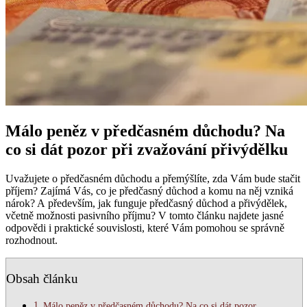
Málo peněz v předčasném důchodu? Na
co si dát pozor při zvažování přivýdělku
Uvažujete o předčasném důchodu a přemýšlíte, zda Vám bude stačit
příjem? Zajímá Vás, co je předčasný důchod a komu na něj vzniká
nárok? A především, jak funguje předčasný důchod a přivýdělek,
včetně možnosti pasivního příjmu? V tomto článku najdete jasné
odpovědi i praktické souvislosti, které Vám pomohou se správně
rozhodnout.
Obsah článku
Málo peněz v předčasném důchodu? Na co si dát pozor