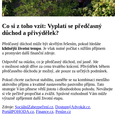
Co si z toho vzít: Vyplatí se předčasný
důchod a přivýdělek?
Předčasný důchod může být skvělým řešením, pokud hledáte
klidnější životní tempo
. Je však nutné počítat s nižším příjmem
a promyslet další finanční zdroje.
Odpověď na otázku, co je předčasný důchod, zní jasně. Jde
o možnost odejít dříve za cenu trvalého krácení. Přivýdělek během
předčasného důchodu je možný, ale pouze za určitých podmínek.
Pokud chcete zachovat stabilitu, zaměřte se na kombinaci menšího
aktivního příjmu a kvalitně nastaveného pasivního příjmu. Tato
strategie Vám přinese větší jistotu i dlouhodobou pohodu. Neváhejte
si vše pečlivě propočítat a zvážit. Správné rozhodnutí Vám může
výrazně zpříjemnit další životní etapu.
Zdroje:
SociálníZabezpečení.cz
,
DostupnýAdvokát.cz
,
PortálPOHODA.cz
,
Finance.cz
,
Peníze.cz