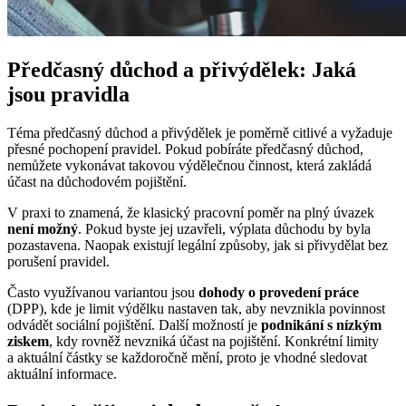
Předčasný důchod a přivýdělek: Jaká
jsou pravidla
Téma předčasný důchod a přivýdělek je poměrně citlivé a vyžaduje
přesné pochopení pravidel. Pokud pobíráte předčasný důchod,
nemůžete vykonávat takovou výdělečnou činnost, která zakládá
účast na důchodovém pojištění.
V praxi to znamená, že klasický pracovní poměr na plný úvazek
není možný
. Pokud byste jej uzavřeli, výplata důchodu by byla
pozastavena. Naopak existují legální způsoby, jak si přivydělat bez
porušení pravidel.
Často využívanou variantou jsou
dohody o provedení práce
(DPP), kde je limit výdělku nastaven tak, aby nevznikla povinnost
odvádět sociální pojištění. Další možností je
podnikání s nízkým
ziskem
, kdy rovněž nevzniká účast na pojištění. Konkrétní limity
a aktuální částky se každoročně mění, proto je vhodné sledovat
aktuální informace.