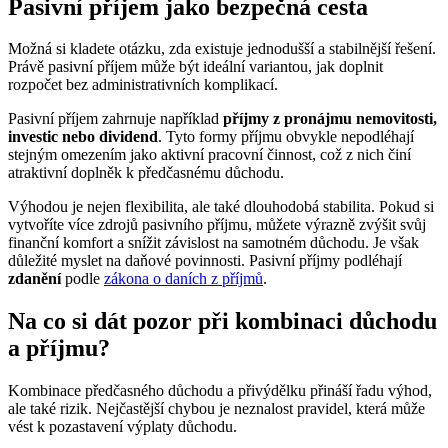
Pasivní příjem jako bezpečná cesta
Možná si kladete otázku, zda existuje jednodušší a stabilnější řešení.
Právě pasivní příjem může být ideální variantou, jak doplnit
rozpočet bez administrativních komplikací.
Pasivní příjem zahrnuje například
příjmy z pronájmu nemovitosti,
investic nebo dividend
. Tyto formy příjmu obvykle nepodléhají
stejným omezením jako aktivní pracovní činnost, což z nich činí
atraktivní doplněk k předčasnému důchodu.
Výhodou je nejen flexibilita, ale také dlouhodobá stabilita. Pokud si
vytvoříte více zdrojů pasivního příjmu, můžete výrazně zvýšit svůj
finanční komfort a snížit závislost na samotném důchodu. Je však
důležité myslet na daňové povinnosti. Pasivní příjmy podléhají
zdanění
podle
zákona o daních z příjmů
.
Na co si dát pozor při kombinaci důchodu
a příjmu?
Kombinace předčasného důchodu a přivýdělku přináší řadu výhod,
ale také rizik. Nejčastější chybou je neznalost pravidel, která může
vést k pozastavení výplaty důchodu.