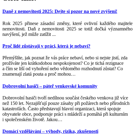
Daně z nemovitosti 2025: Dejte si pozor na nové zvýšení!
Rok 2025 přinese zásadní změny, které ovlivní každého majitele
nemovitosti. Daň z nemovitosti 2025 se totiž dočká významného
navýšení, jež může zatížit ...
Proč lidé zůstávají v práci, která je nebaví?
Přemýšlíte, jak poznat že vás práce nebaví, nebo si nejste jistí, zda
prožíváte jen krátkodobou nespokojenost? Co je tichá rezignace
a čím se liší od vyhoření nebo vědomého rozhodnutí zůstat? Co
znamenají zlatá pouta a proč mohou
…
Dobrovolní hasiči – páteř venkovské komunity
Dobrovolní hasiči tvoří nedílnou součást českého venkova již více
než 150 let. Nezajišťují pouze zásahy při požárech nebo přírodních
katastrofách. Často představují hlavní organizaci, která spojuje
obyvatele obce, podporuje práci s mládeží a pomáhá při kulturním
i společenském životě. Jakou
…
Domácí vzdělávání – výhody, rizika, zkušenosti