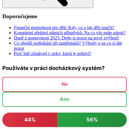
Doporučujeme
Finanční gramotnost pro děti: Kdy, co a jak děti naučit?
Kompletní přehled státních příspěvků: Na co vše máte nárok?
Daně z nemovitosti 2025: Dejte si pozor na nové zvýšení!
Co obnáší podnikání při zaměstnání? Výhody a na co si dát
pozor
Proč lidé zůstávají v práci, která je nebaví?
Používáte v práci docházkový systém?
Ne
Ano
44%
56%