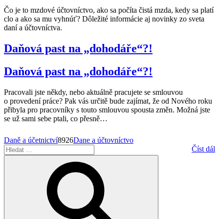
Čo je to mzdové účtovníctvo, ako sa počíta čistá mzda, kedy sa platí
clo a ako sa mu vyhnúť? Dôležité informácie aj novinky zo sveta
daní a účtovníctva.
Daňová past na „dohodáře“?!
Daňová past na „dohodáře“?!
Pracovali jste někdy, nebo aktuálně pracujete se smlouvou
o provedení práce? Pak vás určitě bude zajímat, že od Nového roku
přibyla pro pracovníky s touto smlouvou spousta změn. Možná jste
se už sami sebe ptali, co přesně
…
Daně a účetnictví
8926
Dane a účtovníctvo
Hledat:
Číst dál
Hledání