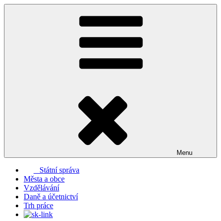
Přejít
k
obsahu
webu
Menu
Státní správa
Města a obce
Vzdělávání
Daně a účetnictví
Trh práce