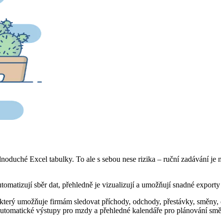
ednoduché Excel tabulky. To ale s sebou nese rizika – ruční zadávání j
utomatizují sběr dat, přehledně je vizualizují a umožňují snadné expor
 který umožňuje firmám sledovat příchody, odchody, přestávky, směny,
í, automatické výstupy pro mzdy a přehledné kalendáře pro plánování sm