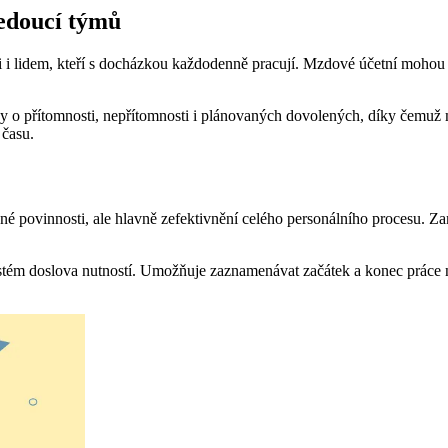
edoucí týmů
ci i lidem, kteří s docházkou každodenně pracují. Mzdové účetní moho
edy o přítomnosti, nepřítomnosti i plánovaných dovolených, díky čemuž
 času.
povinnosti, ale hlavně zefektivnění celého personálního procesu. Za
tém doslova nutností. Umožňuje zaznamenávat začátek a konec práce na