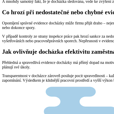
A mnohdy samotný fakt, že je docházka sledována, vede ke zvýšení 
Co hrozí při nedostatečné nebo chybné ev
Opomíjení správné evidence docházky může firmu přijít draho – nej
nebo dokonce spory.
V případě kontroly ze strany inspekce práce pak hrozí sankce za ned
vyšetřováních nebo pracovněprávních sporech. Nepřesnosti v evidenci 
Jak ovlivňuje docházka efektivitu zaměst
Přehledná a spravedlivá evidence docházky má přímý dopad na motivaci
plánují své úkoly.
Transparentnost v docházce zároveň posiluje pocit spravedlnosti – ka
zapomínání. Výsledkem je klidnější pracovní prostředí a vyšší výko