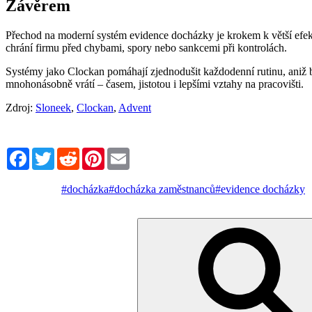
Závěrem
Přechod na moderní systém evidence docházky je krokem k větší efekti
chrání firmu před chybami, spory nebo sankcemi při kontrolách.
Systémy jako Clockan pomáhají zjednodušit každodenní rutinu, aniž b
mnohonásobně vrátí – časem, jistotou i lepšími vztahy na pracovišti.
Zdroj:
Sloneek
,
Clockan
,
Advent
Facebook
Twitter
Reddit
Pinterest
Email
#docházka
#docházka zaměstnanců
#evidence docházky
Hledat: