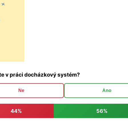
te v práci docházkový systém?
Ne
Ano
44%
56%