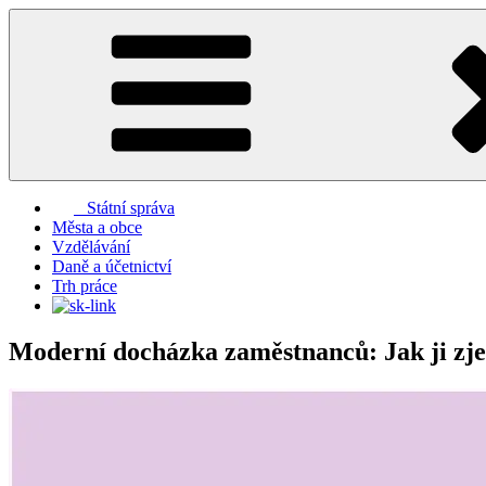
Přejít
k
obsahu
webu
Státní správa
Města a obce
Vzdělávání
Daně a účetnictví
Trh práce
Moderní docházka zaměstnanců: Jak ji zjed