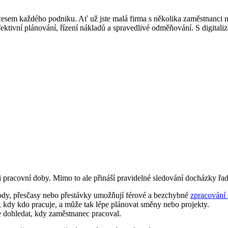
em každého podniku. Ať už jste malá firma s několika zaměstnanci ne
ktivní plánování, řízení nákladů a spravedlivé odměňování. S digitaliza
i pracovní doby. Mimo to ale přináší pravidelné sledování docházky řa
dy, přesčasy nebo přestávky umožňují férové a bezchybné
zpracování 
, kdy kdo pracuje, a může tak lépe plánovat směny nebo projekty.
e dohledat, kdy zaměstnanec pracoval.