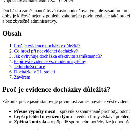
Naposledy aktualizováno 24. 10. 2025
Docházka zaměstnanců bývá často podceňovaným, ale zásadním proces
doby je klíčové nejen z pohledu zákonných povinností, ale také pro efe
a bez zbytečné administrativy.
Obsah
Proč je evidence docházky důležitá?
Co hrozí při neevidenci docházky?
Jak ovlivňuje docházka efektivitu zaměstnanců?
Papírová evidence vs. moderní systémy
Jednodušší práce
Docházka v 21. století
Závěrem
Proč je evidence docházky důležitá?
Zákoník práce jasně stanovuje povinnost zaměstnavatele vést evidenc
Přesné výpočty mezd
– správně zaznamenané příchody, odcho
Lepší přehled o vytížení týmu
– vedení firmy získává přehled
Zpětná kontrola
– v případě sporu nebo potřeby lze jednoduš