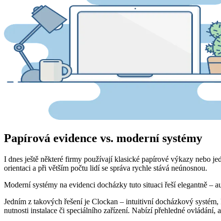
Papírová evidence vs. moderní systémy
I dnes ještě některé firmy používají klasické papírové výkazy nebo j
orientaci a při větším počtu lidí se správa rychle stává neúnosnou.
Moderní systémy na evidenci docházky tuto situaci řeší elegantně – a
Jedním z takových řešení je Clockan – intuitivní docházkový systém,
nutnosti instalace či speciálního zařízení. Nabízí přehledné ovládán