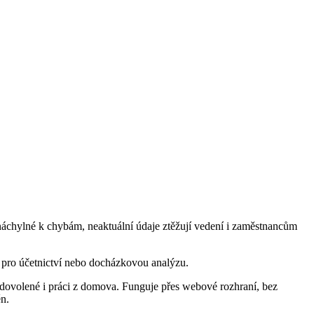
e náchylné k chybám, neaktuální údaje ztěžují vedení i zaměstnancům
ty pro účetnictví nebo docházkovou analýzu.
 dovolené i práci z domova. Funguje přes webové rozhraní, bez
ěn.