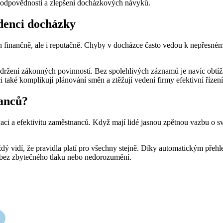
zodpovědnosti a zlepšení docházkových návyků.
idenci docházky
en finančně, ale i reputačně. Chyby v docházce často vedou k nepřesn
održení zákonných povinností. Bez spolehlivých záznamů je navíc obtížn
také komplikují plánování směn a ztěžují vedení firmy efektivní řízení
nanců?
 a efektivitu zaměstnanců. Když mají lidé jasnou zpětnou vazbu o své 
ždý vidí, že pravidla platí pro všechny stejně. Díky automatickým přehl
n bez zbytečného tlaku nebo nedorozumění.