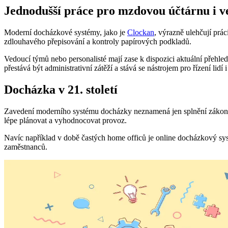
Jednodušší práce pro mzdovou účtárnu i v
Moderní docházkové systémy, jako je
Clockan
, výrazně ulehčují prá
zdlouhavého přepisování a kontroly papírových podkladů.
Vedoucí týmů nebo personalisté mají zase k dispozici aktuální přehl
přestává být administrativní zátěží a stává se nástrojem pro řízení lidí i
Docházka v 21. století
Zavedení moderního systému docházky neznamená jen splnění zákonné 
lépe plánovat a vyhodnocovat provoz.
Navíc například v době častých home officů je online docházkový sys
zaměstnanců.