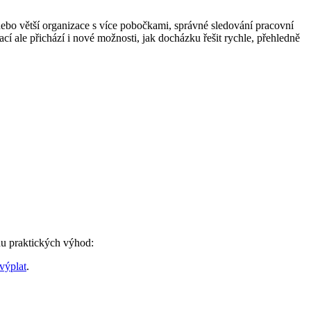
bo větší organizace s více pobočkami, správné sledování pracovní
cí ale přichází i nové možnosti, jak docházku řešit rychle, přehledně
du praktických výhod:
výplat
.