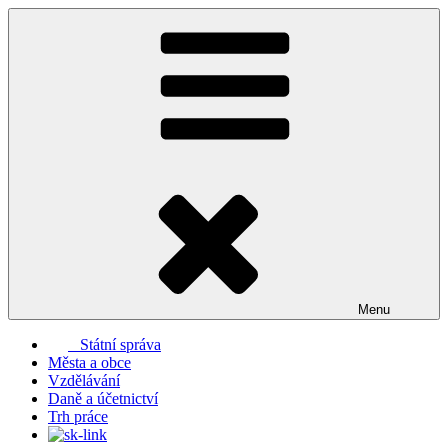
Přejít
k
obsahu
webu
Menu
Státní správa
Města a obce
Vzdělávání
Daně a účetnictví
Trh práce