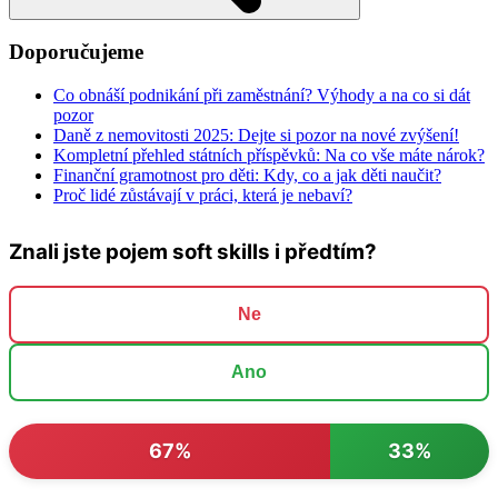
Doporučujeme
Co obnáší podnikání při zaměstnání? Výhody a na co si dát
pozor
Daně z nemovitosti 2025: Dejte si pozor na nové zvýšení!
Kompletní přehled státních příspěvků: Na co vše máte nárok?
Finanční gramotnost pro děti: Kdy, co a jak děti naučit?
Proč lidé zůstávají v práci, která je nebaví?
Znali jste pojem soft skills i předtím?
Ne
Ano
67%
33%