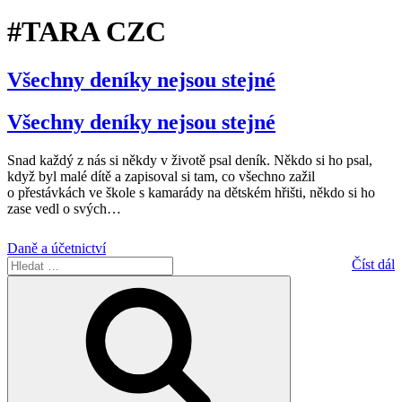
#TARA CZC
Všechny deníky nejsou stejné
Všechny deníky nejsou stejné
Snad každý z nás si někdy v životě psal deník. Někdo si ho psal,
když byl malé dítě a zapisoval si tam, co všechno zažil
o přestávkách ve škole s kamarády na dětském hřišti, někdo si ho
zase vedl o svých
…
Daně a účetnictví
Hledat:
Číst dál
Hledání