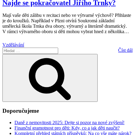
Najde se pokračovatel Jiřího Trnky?
Mají vaše děti zálibu v recitaci nebo ve výtvarné výchově? Přihlaste
je do kroužků. Například v Plzni otvírá Soukromá základní
umělecká škola Trnka dva obory, výtvarný a literárně dramatický.
V rámci výtvarného oboru si děti mohou vybrat hned z několika
…
Vzdělávání
Hledat:
Číst dál
Hledání
Doporučujeme
Daně z nemovitosti 2025: Dejte si pozor na nové zvýšení!
Finanční gramotnost pro děti: Kdy, co a jak děti naučit?
Kompletní přehled státních příspěvků: Na co vše máte nárok?