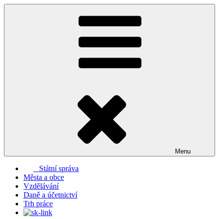
Přejít
k
obsahu
webu
Menu
Státní správa
Města a obce
Vzdělávání
Daně a účetnictví
Trh práce