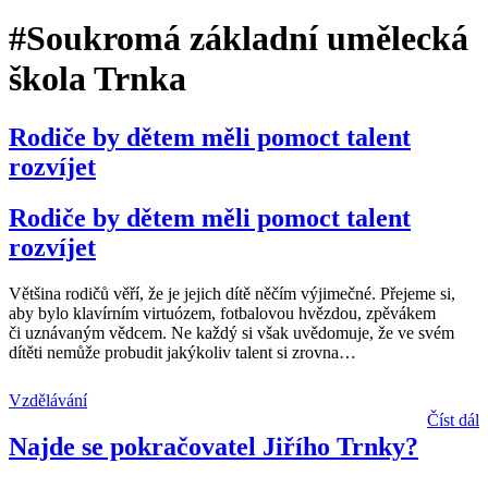
#Soukromá základní umělecká
škola Trnka
Rodiče by dětem měli pomoct talent
rozvíjet
Rodiče by dětem měli pomoct talent
rozvíjet
Většina rodičů věří, že je jejich dítě něčím výjimečné. Přejeme si,
aby bylo klavírním virtuózem, fotbalovou hvězdou, zpěvákem
či uznávaným vědcem. Ne každý si však uvědomuje, že ve svém
dítěti nemůže probudit jakýkoliv talent si zrovna
…
Vzdělávání
Číst dál
Najde se pokračovatel Jiřího Trnky?