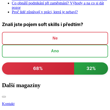
Co obnáší podnikání při zaměstnání? Výhody a na co si dát
pozor
Proč lidé zůstávají v práci, která je nebaví?
Znali jste pojem soft skills i předtím?
Ne
Ano
68%
32%
Další magazíny
Kontakt