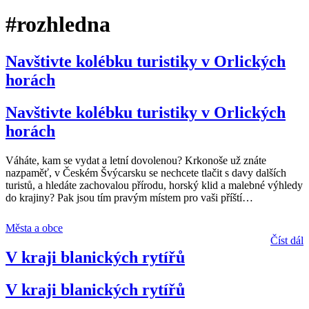
#rozhledna
Navštivte kolébku turistiky v Orlických
horách
Navštivte kolébku turistiky v Orlických
horách
Váháte, kam se vydat a letní dovolenou? Krkonoše už znáte
nazpaměť, v Českém Švýcarsku se nechcete tlačit s davy dalších
turistů, a hledáte zachovalou přírodu, horský klid a malebné výhledy
do krajiny? Pak jsou tím pravým místem pro vaši příští
…
Města a obce
Číst dál
V kraji blanických rytířů
V kraji blanických rytířů