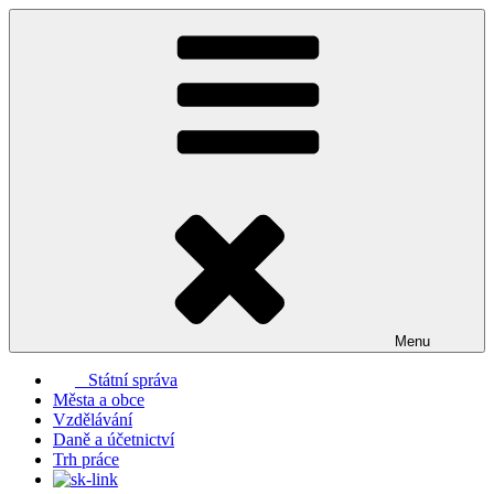
Přejít
k
obsahu
webu
Menu
Státní správa
Města a obce
Vzdělávání
Daně a účetnictví
Trh práce