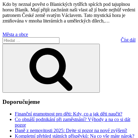
Kdo by neznal pověst o Blanických rytířích spících pod tajuplnou
horou Blaník. Mají přijít zachránit naši vlast až jí bude nejhůř vedeni
patronem České země svatým Václavem. Tato mystická hora je
zmiňována v mnoha literárních a uměleckých dílech,
…
Města a obce
Hledat:
Číst dál
Hledání
Doporučujeme
Finanční gramotnost pro děti: Kdy, co a jak děti naučit?
Co obnáší podnikání při zaměstnání? Výhody a na co si dát
pozor
Daně z nemovitosti 2025: Dejte si pozor na nové zvýšení!
Kompletní přehled státních příspěvků: Na co vše máte nárok?