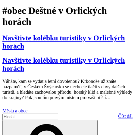
#obec Deštné v Orlických
horách
Navštivte kolébku turistiky v Orlických
horách
Navštivte kolébku turistiky v Orlických
horách
Váháte, kam se vydat a letní dovolenou? Krkonoše už znáte
nazpaměť, v Českém Švýcarsku se nechcete tlačit s davy dalších
turistů, a hledáte zachovalou přírodu, horský klid a malebné výhledy
do krajiny? Pak jsou tím pravým místem pro vaši příští
…
Města a obce
Hledat:
Číst dál
Hledání