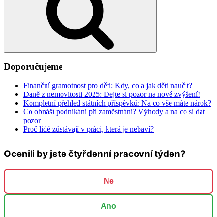
Doporučujeme
Finanční gramotnost pro děti: Kdy, co a jak děti naučit?
Daně z nemovitosti 2025: Dejte si pozor na nové zvýšení!
Kompletní přehled státních příspěvků: Na co vše máte nárok?
Co obnáší podnikání při zaměstnání? Výhody a na co si dát
pozor
Proč lidé zůstávají v práci, která je nebaví?
Ocenili by jste čtyřdenní pracovní týden?
Ne
Ano