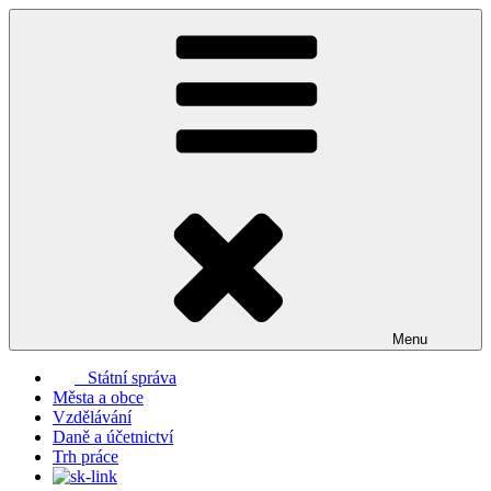
Přejít
k
obsahu
webu
Menu
Státní správa
Města a obce
Vzdělávání
Daně a účetnictví
Trh práce