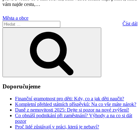
vám najde cestu,
…
Města a obce
Hledat:
Číst dál
Hledání
Doporučujeme
Finanční gramotnost pro děti: Kdy, co a jak děti naučit?
Kompletní přehled státních příspěvků: Na co vše máte nárok?
Daně z nemovitosti 2025: Dejte si pozor na nové zvýšení!
Co obnáší podnikání při zaměstnání? Výhody a na co si dát
pozor
Proč lidé zůstávají v práci, která je nebaví?