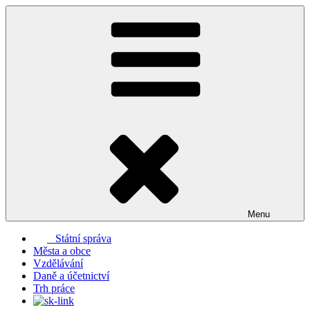
Přejít
k
obsahu
webu
Menu
Státní správa
Města a obce
Vzdělávání
Daně a účetnictví
Trh práce