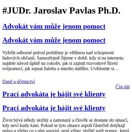
#JUDr. Jaroslav Pavlas Ph.D.
Advokát vám může jenom pomoct
Advokát vám může jenom pomoct
Vyřešit odborné právní problémy je většinou nad schopnosti
řadových občanů. Samozřejmě žijeme v době, kdy si na internetu
najdete návod úplně na cokoliv, jak si zajistit rozvodové řízení
svépomocí, jak sepsat žalobu a mnoho dalšího. Uvědomte si
…
Daně a účetnictví
Číst dál
Prací advokáta je hájit své klienty
Prací advokáta je hájit své klienty
Život bývá někdy složitý a zamotaný a člověk se dostane do situací,
kdy neví kudy kam. Pokud se tyto situace aspoň částečně dotýkají
práva a všeho co s ním souvisí, není vůbec složité najít pomoc, která