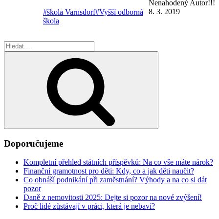
Nenahodený Autor!!!
8. 3. 2019
#škola Varnsdorf
#Vyšší odborná
škola
Hledat:
Hledání
Doporučujeme
Kompletní přehled státních příspěvků: Na co vše máte nárok?
Finanční gramotnost pro děti: Kdy, co a jak děti naučit?
Co obnáší podnikání při zaměstnání? Výhody a na co si dát
pozor
Daně z nemovitosti 2025: Dejte si pozor na nové zvýšení!
Proč lidé zůstávají v práci, která je nebaví?