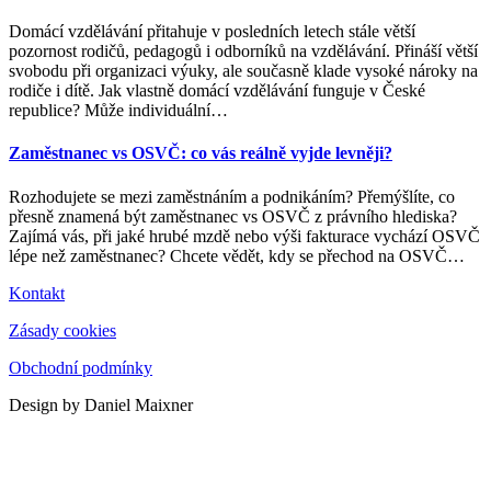
Domácí vzdělávání přitahuje v posledních letech stále větší
pozornost rodičů, pedagogů i odborníků na vzdělávání. Přináší větší
svobodu při organizaci výuky, ale současně klade vysoké nároky na
rodiče i dítě. Jak vlastně domácí vzdělávání funguje v České
republice? Může individuální
…
Zaměstnanec vs OSVČ: co vás reálně vyjde levněji?
Rozhodujete se mezi zaměstnáním a podnikáním? Přemýšlíte, co
přesně znamená být zaměstnanec vs OSVČ z právního hlediska?
Zajímá vás, při jaké hrubé mzdě nebo výši fakturace vychází OSVČ
lépe než zaměstnanec? Chcete vědět, kdy se přechod na OSVČ
…
Kontakt
Zásady cookies
Obchodní podmínky
Design by Daniel Maixner