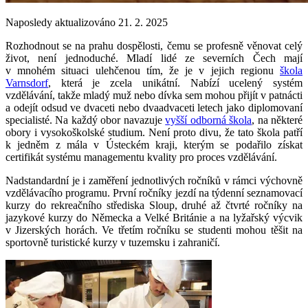
Naposledy aktualizováno 21. 2. 2025
Rozhodnout se na prahu dospělosti, čemu se profesně věnovat celý
život, není jednoduché. Mladí lidé ze severních Čech mají
v mnohém situaci ulehčenou tím, že je v jejich regionu
škola
Varnsdorf
, která je zcela unikátní. Nabízí ucelený systém
vzdělávání, takže mladý muž nebo dívka sem mohou přijít v patnácti
a odejít odsud ve dvaceti nebo dvaadvaceti letech jako diplomovaní
specialisté. Na každý obor navazuje
vyšší odborná škola
, na některé
obory i vysokoškolské studium. Není proto divu, že tato škola patří
k jedněm z mála v Ústeckém kraji, kterým se podařilo získat
certifikát systému managementu kvality pro proces vzdělávání.
Nadstandardní je i zaměření jednotlivých ročníků v rámci výchovně
vzdělávacího programu. První ročníky jezdí na týdenní seznamovací
kurzy do rekreačního střediska Sloup, druhé až čtvrté ročníky na
jazykové kurzy do Německa a Velké Británie a na lyžařský výcvik
v Jizerských horách. Ve třetím ročníku se studenti mohou těšit na
sportovně turistické kurzy v tuzemsku i zahraničí.