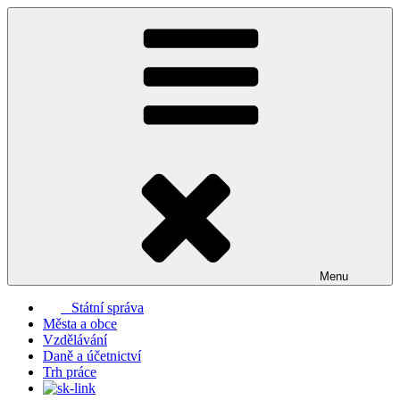
Přejít
k
obsahu
webu
Menu
Státní správa
Města a obce
Vzdělávání
Daně a účetnictví
Trh práce