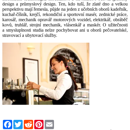
design a průmyslový design. Ten, kdo tuší, že zlaté dno a velkou
perspektivu mají řemesla, půjde na jeden z učebních oborů kadeřník,
kuchař-číšník, krejčí, rekondiční a sportovní masér, zednické práce,
karosář, mechanik opravář motorových vozidel, elektrikář, obráběč
kovů, truhlář, strojní mechanik, vlásenkář a maskér. O užitečnosti
a smysluplnosti studia nelze pochybovat ani u oborů pečovatelské,
stravovací a ubytovací služby.
Facebook
Twitter
Reddit
Pinterest
Email