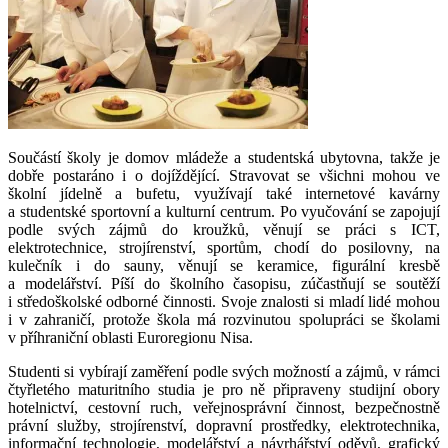
Součástí školy je domov mládeže a studentská ubytovna, takže je
dobře postaráno i o dojíždějící. Stravovat se všichni mohou ve
školní jídelně a bufetu, využívají také internetové kavárny
a studentské sportovní a kulturní centrum. Po vyučování se zapojují
podle svých zájmů do kroužků, věnují se práci s ICT,
elektrotechnice, strojírenství, sportům, chodí do posilovny, na
kulečník i do sauny, věnují se keramice, figurální kresbě
a modelářství. Píší do školního časopisu, zúčastňují se soutěží
i středoškolské odborné činnosti. Svoje znalosti si mladí lidé mohou
i v zahraničí, protože škola má rozvinutou spolupráci se školami
v příhraniční oblasti Euroregionu Nisa.
Studenti si vybírají zaměření podle svých možností a zájmů, v rámci
čtyřletého maturitního studia je pro ně připraveny studijní obory
hotelnictví, cestovní ruch, veřejnosprávní činnost, bezpečnostně
právní služby, strojírenství, dopravní prostředky, elektrotechnika,
informační technologie, modelářství a návrhářství oděvů, grafický