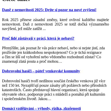
Daně z nemovitosti 2025: Dejte si pozor na nové zvýšení!
Rok 2025 přinese zásadní změny, které ovlivní každého majitele
nemovitosti. Daň z nemovitosti 2025 se totiž dočká významného
navýšení, jež může zatížit ...
Proč lidé zůstávají v práci, která je nebaví?
Přemýšlíte, jak poznat že vás práce nebaví, nebo si nejste jistí, zda
prožíváte jen krátkodobou nespokojenost? Co je tichá rezignace
a čím se liší od vyhoření nebo vědomého rozhodnutí zůstat? Co
znamenají zlatá pouta a proč mohou
…
Dobrovolní hasiči – páteř venkovské komunity
Dobrovolní hasiči tvoří nedílnou součást českého venkova již více
než 150 let. Nezajišťují pouze zásahy při požárech nebo přírodních
katastrofách. Často představují hlavní organizaci, která spojuje
obyvatele obce, podporuje práci s mládeží a pomáhá při kulturním
i společenském životě. Jakou
…
Domácí vzdělávání – výhody, rizika, zkušenosti