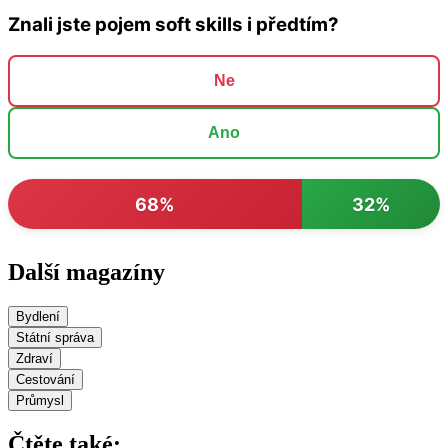
Znali jste pojem soft skills i předtím?
Ne
Ano
68%
32%
Další magazíny
Bydlení
Státní správa
Zdraví
Cestování
Průmysl
Čtěte také: