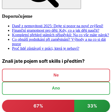
Doporučujeme
Daně z nemovitosti 2025: Dejte si pozor na nové zvýšení!
Finanční gramotnost pro děti: Kdy, co a jak děti naučit?
Kompletní přehled státních příspěvků: Na co vše máte nárok?
Co obnáší podnikání při zaměstnání? Výhody a na co si dát
pozor
Proč lidé zůstávají v práci, která je nebaví?
Znali jste pojem soft skills i předtím?
Ne
Ano
67%
33%