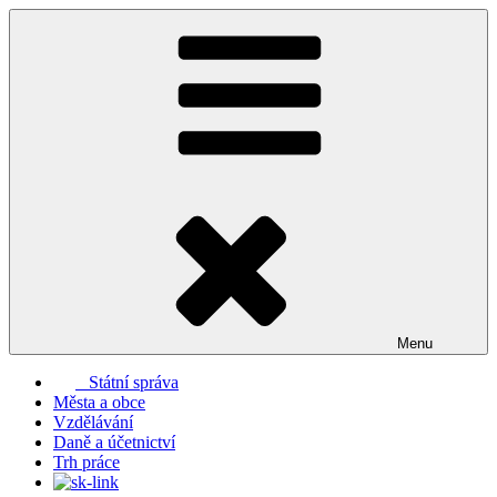
Přejít
k
obsahu
webu
Menu
Státní správa
Města a obce
Vzdělávání
Daně a účetnictví
Trh práce