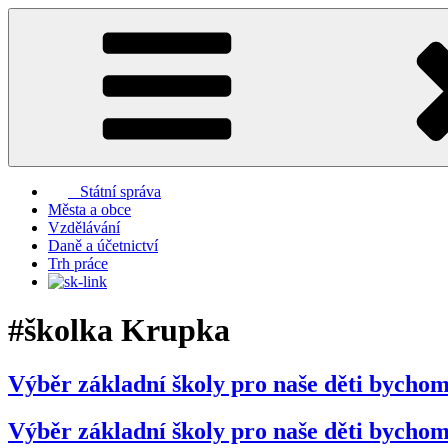
Přejít
k
obsahu
webu
Státní správa
Města a obce
Vzdělávání
Daně a účetnictví
Trh práce
#školka Krupka
Výběr základní školy pro naše děti bychom
Výběr základní školy pro naše děti bychom