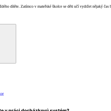
ho dítěte. Zatímco v mateřské školce se děti učí vydržet nějaký čas bez
Hledání
zor
te v práci docházkový systém?