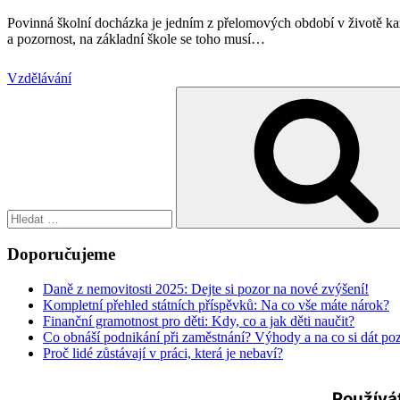
Povinná školní docházka je jedním z přelomových období v životě každé
a pozornost, na základní škole se toho musí
…
Vzdělávání
Hledat:
Doporučujeme
Daně z nemovitosti 2025: Dejte si pozor na nové zvýšení!
Kompletní přehled státních příspěvků: Na co vše máte nárok?
Finanční gramotnost pro děti: Kdy, co a jak děti naučit?
Co obnáší podnikání při zaměstnání? Výhody a na co si dát po
Proč lidé zůstávají v práci, která je nebaví?
Používá