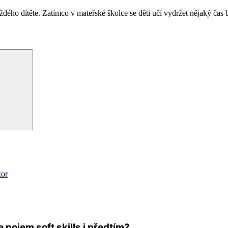
ho dítěte. Zatímco v mateřské školce se děti učí vydržet nějaký čas bez
Hledání
zor
te pojem soft skills i předtím?