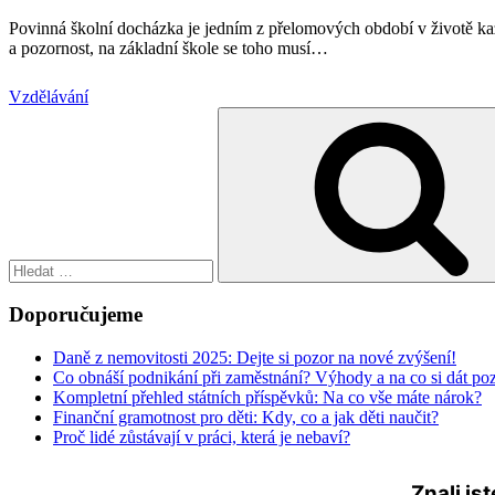
Povinná školní docházka je jedním z přelomových období v životě každé
a pozornost, na základní škole se toho musí
…
Vzdělávání
Hledat:
Doporučujeme
Daně z nemovitosti 2025: Dejte si pozor na nové zvýšení!
Co obnáší podnikání při zaměstnání? Výhody a na co si dát po
Kompletní přehled státních příspěvků: Na co vše máte nárok?
Finanční gramotnost pro děti: Kdy, co a jak děti naučit?
Proč lidé zůstávají v práci, která je nebaví?
Znali js