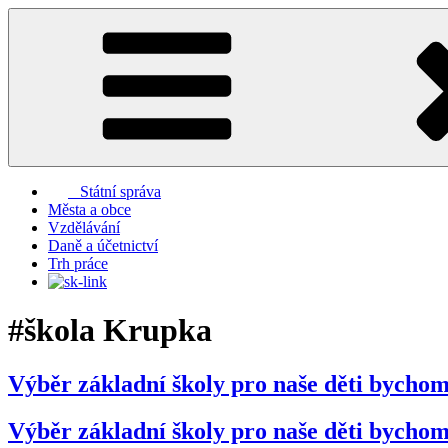
Přejít
k
obsahu
webu
Státní správa
Města a obce
Vzdělávání
Daně a účetnictví
Trh práce
#škola Krupka
Výběr základní školy pro naše děti bychom
Výběr základní školy pro naše děti bychom