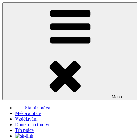
Přejít
k
obsahu
webu
Menu
Státní správa
Města a obce
Vzdělávání
Daně a účetnictví
Trh práce