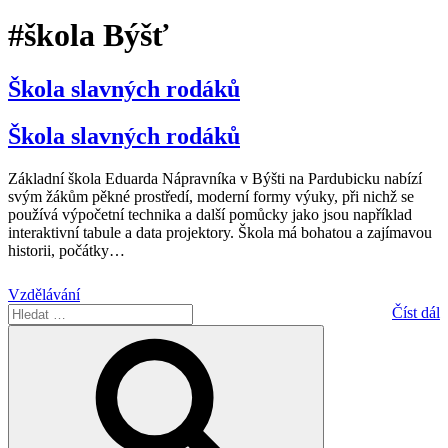
#škola Býšť
Škola slavných rodáků
Škola slavných rodáků
Základní škola Eduarda Nápravníka v Býšti na Pardubicku nabízí
svým žákům pěkné prostředí, moderní formy výuky, při nichž se
používá výpočetní technika a další pomůcky jako jsou například
interaktivní tabule a data projektory. Škola má bohatou a zajímavou
historii, počátky
…
Vzdělávání
Hledat:
Číst dál
Hledání