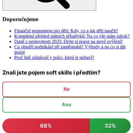
Doporučujeme
Finanční gramotnost pro děti: Kdy, co a jak děti naučit?
Kompletní přehled státních příspěvků: Na co vše máte nárok?
Daně z nemovitosti 2025: Dejte si pozor na nové zvýšení!
Co obnáší podnikání při zaměstnání? Výhody a na co si dát
pozor
Proč lidé zůstávají v práci, která je nebaví?
Znali jste pojem soft skills i předtím?
Ne
Ano
68%
32%