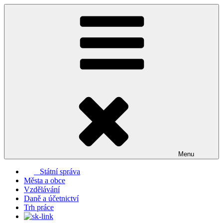
Přejít
k
obsahu
webu
Menu
Státní správa
Města a obce
Vzdělávání
Daně a účetnictví
Trh práce