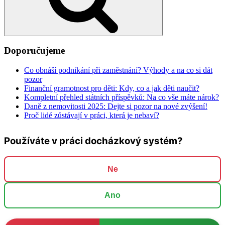
Doporučujeme
Co obnáší podnikání při zaměstnání? Výhody a na co si dát
pozor
Finanční gramotnost pro děti: Kdy, co a jak děti naučit?
Kompletní přehled státních příspěvků: Na co vše máte nárok?
Daně z nemovitosti 2025: Dejte si pozor na nové zvýšení!
Proč lidé zůstávají v práci, která je nebaví?
Používáte v práci docházkový systém?
Ne
Ano