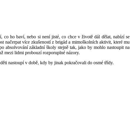
o ho baví, nebo si není jisté, co chce v životě dál dělat, nabízí se
t načerpat více zkušeností z brigád a mimoškolních aktivit, které mu
po absolvování základní školy stejně tak, jako by mohlo nastoupit na
 už mezi lidmi probouzí rozporuplné názory.
děti nastoupí v době, kdy by jinak pokračovali do osmé třídy.