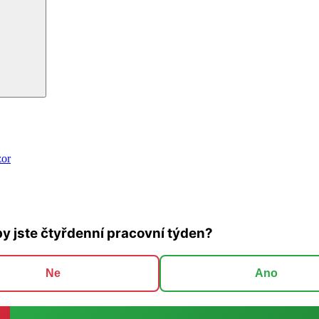
zor
by jste čtyřdenní pracovní týden?
Ne
Ano