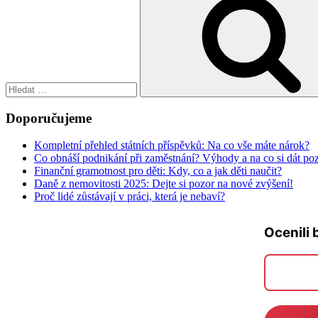
Doporučujeme
Kompletní přehled státních příspěvků: Na co vše máte nárok?
Co obnáší podnikání při zaměstnání? Výhody a na co si dát po
Finanční gramotnost pro děti: Kdy, co a jak děti naučit?
Daně z nemovitosti 2025: Dejte si pozor na nové zvýšení!
Proč lidé zůstávají v práci, která je nebaví?
Ocenili 