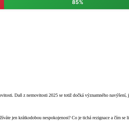
85%
itosti. Daň z nemovitosti 2025 se totiž dočká významného navýšení, jež
 prožíváte jen krátkodobou nespokojenost? Co je tichá rezignace a čím s