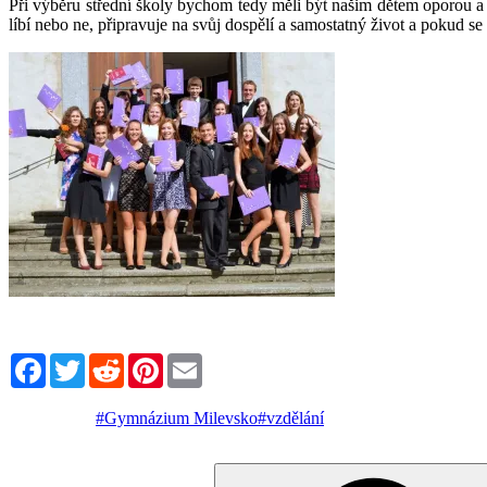
Při výběru střední školy bychom tedy měli být našim dětem oporou a zd
líbí nebo ne, připravuje na svůj dospělí a samostatný život a pokud s
Facebook
Twitter
Reddit
Pinterest
Email
#Gymnázium Milevsko
#vzdělání
Hledat: