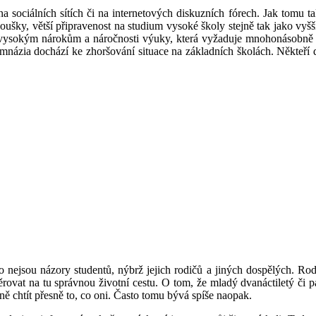
sociálních sítích či na internetových diskuzních fórech. Jak tomu tak 
koušky, větší připravenost na studium vysoké školy stejně tak jako vyš
ůli vysokým nárokům a náročnosti výuky, která vyžaduje mnohonásobně 
ymnázia dochází ke zhoršování situace na základních školách. Někteří d
nejsou názory studentů, nýbrž jejich rodičů a jiných dospělých. Rodiče
měrovat na tu správnou životní cestu. O tom, že mladý dvanáctiletý či pat
ě chtít přesně to, co oni. Často tomu bývá spíše naopak.