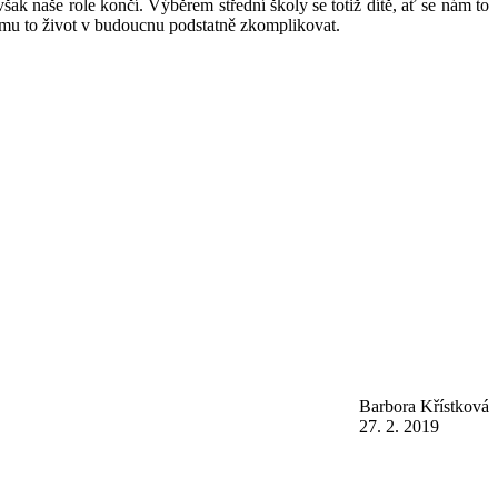
šak naše role končí. Výběrem střední školy se totiž dítě, ať se nám to
že mu to život v budoucnu podstatně zkomplikovat.
Barbora Křístková
27. 2. 2019