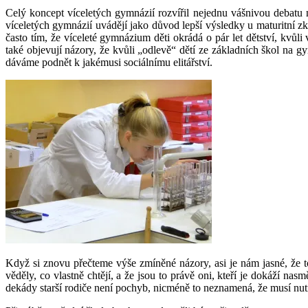
Celý koncept víceletých gymnázií rozvířil nejednu vášnivou debatu na 
víceletých gymnázií uvádějí jako důvod lepší výsledky u maturitní z
často tím, že víceleté gymnázium děti okrádá o pár let dětství, kv
také objevují názory, že kvůli „odlevě“ dětí ze základních škol na g
dáváme podnět k jakémusi sociálnímu elitářství.
Když si znovu přečteme výše zmíněné názory, asi je nám jasné, že to 
věděly, co vlastně chtějí, a že jsou to právě oni, kteří je dokáží nas
dekády starší rodiče není pochyb, nicméně to neznamená, že musí nutn