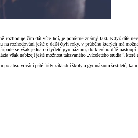
 rozhoduje čím dál více lidí, je poměrně známý fakt. Když dítě neví, c
u na rozhodování ještě o další čtyři roky, v průběhu kterých má možnos
 případě se však jedná o čtyřleté gymnázium, do kterého dítě nastoupí 
zia však nabízejí ještě možnost takzvaného „víceletého studia“, které
m po absolvování páté třídy základní školy a gymnázium šestileté, kam 