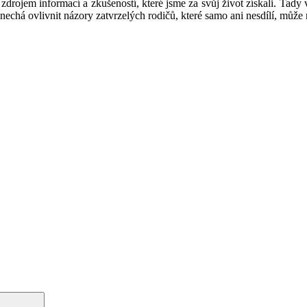
rojem informací a zkušeností, které jsme za svůj život získali. Tady v
e nechá ovlivnit názory zatvrzelých rodičů, které samo ani nesdílí, mů
Hledání