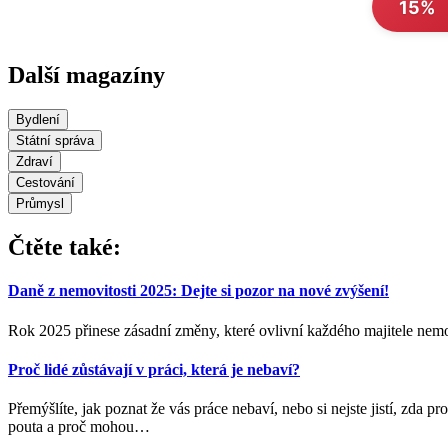
15%
Další magazíny
Bydlení
Státní správa
Zdraví
Cestování
Průmysl
Čtěte také:
Daně z nemovitosti 2025: Dejte si pozor na nové zvýšení!
Rok 2025 přinese zásadní změny, které ovlivní každého majitele nemov
Proč lidé zůstávají v práci, která je nebaví?
Přemýšlíte, jak poznat že vás práce nebaví, nebo si nejste jistí, zda
pouta a proč mohou
…