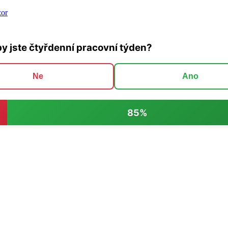
zor
by jste čtyřdenní pracovní týden?
Ne
Ano
85%