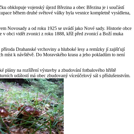
ku obklopuje vojenský újezd Březina a obec Březina je i součástí
okupace během druhé světové války byla vesnice kompletně vysídlena,
vem Novosady a od roku 1925 se uvádí jako Nové sady. Historie obce
 v obci vidět zvonici z roku 1888, kříž před zvonicí a Boží muka
í příroda Drahanské vrchoviny a hluboké lesy a remízky jí zajišťují
vých míst k návštěvě. Do Moravského krasu a jeho pokladům to není
é plány na rozšíření výstavby a zbudování fotbalového hřiště
urních událostí má obec zbudovaný víceúčelový sál s příslušenstvím.