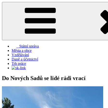
Přejít
k
obsahu
webu
Státní správa
Města a obce
Vzdělávání
Daně a účetnictví
Trh práce
Do Nových Sadů se lidé rádi vrací