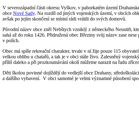
V severozápadní části okresu Vyškov, v pahorkatém území Drahanské 
obce
Nové Sady
. Na rozdíl od jiných vojenských území, v obcích ob
avšak po jejím skončení se místní rádi vrátili do svých domovů.
Původní název obce zněl Nebštych vzniklý z německého Neustift, kt
sahá až do roku 1426. Přidružená obec Březiny svůj název zase nese 
v polích.
Obec má spíše rekreační charakter, trvale v ní žije pouze 115 obyvate
velkou oblibu u chatařů, a tak je v obci stále živo. Zalesněný vojen
příliš daleko a při prozkoumávání okolí můžeme narazit na řadu zříceni
Děti školou povinné dojíždějí do vedlejší obce Drahany, středoškolá
a dalšího vybavení. V obci samotné je velmi významné působení spolk