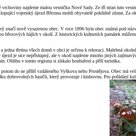
vrchoviny najdeme malou vesničku Nové Sady. Ze tří stran tuto vesnič
klopující vojenský újezd Březina mohli obyvatelé poklidně zůstat. Za 
erý značí nově vysazenou obec. V roce 1896 byla obec známá pod náz
po březových hájích v okolí. Z historických kulturních památek můžeme
l a jedna třetina všech domů v obci je určena k rekreaci. Malebná okoln
ský újezd je sice nepřístupný, ale v okolí najdeme mnoho jiných zajíma
n. Oblibu v tomto regionu si získalo houbaření a pěší turistika.
ci potom do ne příliš vzdáleného Vyškova nebo Prostějova. Obec má velk
u dobrovolných hasičů, který provozuje i klubovnu. Pro pořádání kult