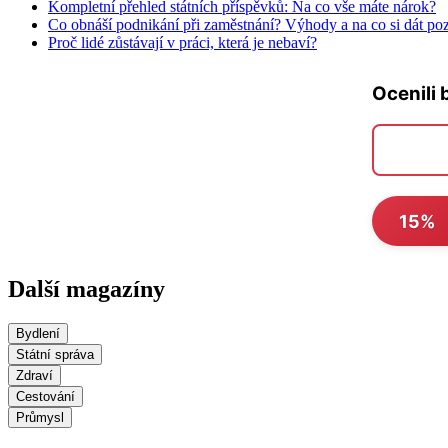
Kompletní přehled státních příspěvků: Na co vše máte nárok?
Co obnáší podnikání při zaměstnání? Výhody a na co si dát po
Proč lidé zůstávají v práci, která je nebaví?
Ocenili 
15%
Další magazíny
Bydlení
Státní správa
Zdraví
Cestování
Průmysl