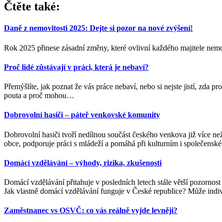
Čtěte také:
Daně z nemovitosti 2025: Dejte si pozor na nové zvýšení!
Rok 2025 přinese zásadní změny, které ovlivní každého majitele nemov
Proč lidé zůstávají v práci, která je nebaví?
Přemýšlíte, jak poznat že vás práce nebaví, nebo si nejste jistí, zda
pouta a proč mohou
…
Dobrovolní hasiči – páteř venkovské komunity
Dobrovolní hasiči tvoří nedílnou součást českého venkova již více než
obce, podporuje práci s mládeží a pomáhá při kulturním i společensk
Domácí vzdělávání – výhody, rizika, zkušenosti
Domácí vzdělávání přitahuje v posledních letech stále větší pozornost
Jak vlastně domácí vzdělávání funguje v České republice? Může indi
Zaměstnanec vs OSVČ: co vás reálně vyjde levněji?