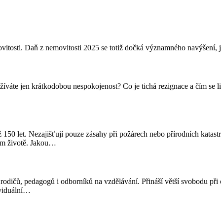
itosti. Daň z nemovitosti 2025 se totiž dočká významného navýšení, jež
 prožíváte jen krátkodobou nespokojenost? Co je tichá rezignace a čím s
 150 let. Nezajišťují pouze zásahy při požárech nebo přírodních katastr
ém životě. Jakou
…
 rodičů, pedagogů i odborníků na vzdělávání. Přináší větší svobodu při 
viduální
…