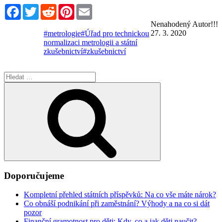
Facebook
Twitter
Reddit
Pinterest
Email
Nenahodený Autor!!!
27. 3. 2020
#metrologie
#Úřad pro technickou
normalizaci metrologii a státní
zkušebnictví
#zkušebnictví
Hledat:
Hledání
Doporučujeme
Kompletní přehled státních příspěvků: Na co vše máte nárok?
Co obnáší podnikání při zaměstnání? Výhody a na co si dát
pozor
Finanční gramotnost pro děti: Kdy, co a jak děti naučit?