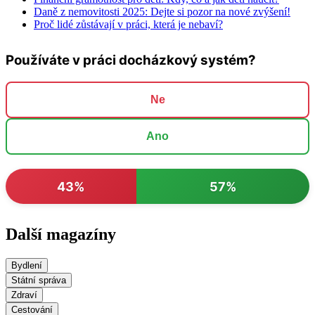
Daně z nemovitosti 2025: Dejte si pozor na nové zvýšení!
Proč lidé zůstávají v práci, která je nebaví?
Používáte v práci docházkový systém?
Ne
Ano
43%
57%
Další magazíny
Bydlení
Státní správa
Zdraví
Cestování