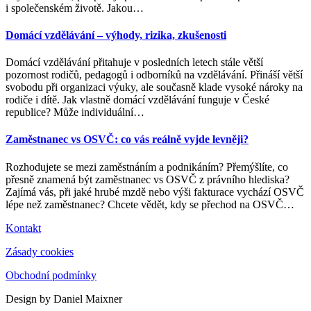
i společenském životě. Jakou
…
Domácí vzdělávání – výhody, rizika, zkušenosti
Domácí vzdělávání přitahuje v posledních letech stále větší
pozornost rodičů, pedagogů i odborníků na vzdělávání. Přináší větší
svobodu při organizaci výuky, ale současně klade vysoké nároky na
rodiče i dítě. Jak vlastně domácí vzdělávání funguje v České
republice? Může individuální
…
Zaměstnanec vs OSVČ: co vás reálně vyjde levněji?
Rozhodujete se mezi zaměstnáním a podnikáním? Přemýšlíte, co
přesně znamená být zaměstnanec vs OSVČ z právního hlediska?
Zajímá vás, při jaké hrubé mzdě nebo výši fakturace vychází OSVČ
lépe než zaměstnanec? Chcete vědět, kdy se přechod na OSVČ
…
Kontakt
Zásady cookies
Obchodní podmínky
Design by Daniel Maixner