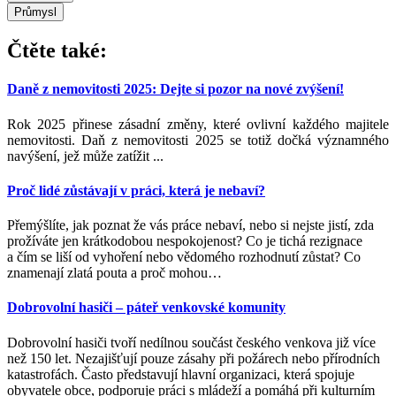
Průmysl
Čtěte také:
Daně z nemovitosti 2025: Dejte si pozor na nové zvýšení!
Rok 2025 přinese zásadní změny, které ovlivní každého majitele
nemovitosti. Daň z nemovitosti 2025 se totiž dočká významného
navýšení, jež může zatížit ...
Proč lidé zůstávají v práci, která je nebaví?
Přemýšlíte, jak poznat že vás práce nebaví, nebo si nejste jistí, zda
prožíváte jen krátkodobou nespokojenost? Co je tichá rezignace
a čím se liší od vyhoření nebo vědomého rozhodnutí zůstat? Co
znamenají zlatá pouta a proč mohou
…
Dobrovolní hasiči – páteř venkovské komunity
Dobrovolní hasiči tvoří nedílnou součást českého venkova již více
než 150 let. Nezajišťují pouze zásahy při požárech nebo přírodních
katastrofách. Často představují hlavní organizaci, která spojuje
obyvatele obce, podporuje práci s mládeží a pomáhá při kulturním