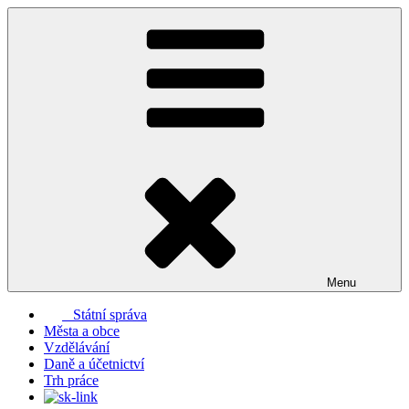
Přejít
k
obsahu
webu
Menu
Státní správa
Města a obce
Vzdělávání
Daně a účetnictví
Trh práce