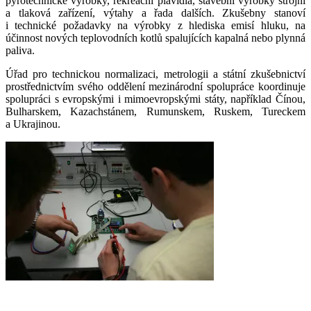
pyrotechnické výrobky, rekreační plavidla, stavební výrobky strojní
a tlaková zařízení, výtahy a řada dalších. Zkušebny stanoví
i technické požadavky na výrobky z hlediska emisí hluku, na
účinnost nových teplovodních kotlů spalujících kapalná nebo plynná
paliva.
Úřad pro technickou normalizaci, metrologii a státní zkušebnictví
prostřednictvím svého oddělení mezinárodní spolupráce koordinuje
spolupráci s evropskými i mimoevropskými státy, například Čínou,
Bulharskem, Kazachstánem, Rumunskem, Ruskem, Tureckem
a Ukrajinou.