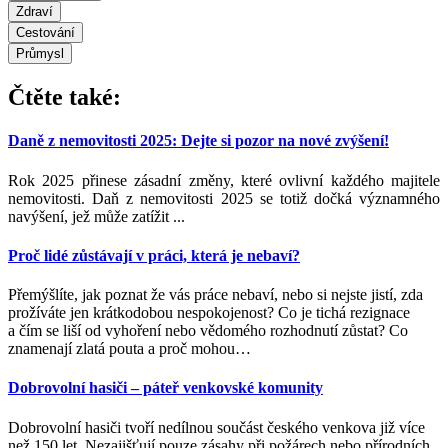
Zdraví
Cestování
Průmysl
Čtěte také:
Daně z nemovitosti 2025: Dejte si pozor na nové zvýšení!
Rok 2025 přinese zásadní změny, které ovlivní každého majitele
nemovitosti. Daň z nemovitosti 2025 se totiž dočká významného
navýšení, jež může zatížit ...
Proč lidé zůstávají v práci, která je nebaví?
Přemýšlíte, jak poznat že vás práce nebaví, nebo si nejste jistí, zda
prožíváte jen krátkodobou nespokojenost? Co je tichá rezignace
a čím se liší od vyhoření nebo vědomého rozhodnutí zůstat? Co
znamenají zlatá pouta a proč mohou
…
Dobrovolní hasiči – páteř venkovské komunity
Dobrovolní hasiči tvoří nedílnou součást českého venkova již více
než 150 let. Nezajišťují pouze zásahy při požárech nebo přírodních