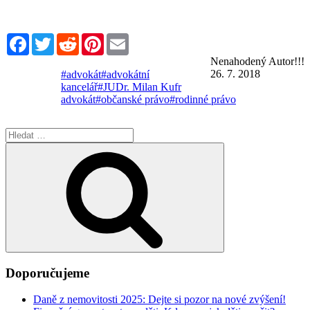
Facebook
Twitter
Reddit
Pinterest
Email
Nenahodený Autor!!!
26. 7. 2018
#advokát
#advokátní
kancelář
#JUDr. Milan Kufr
advokát
#občanské právo
#rodinné právo
Hledat:
Hledání
Doporučujeme
Daně z nemovitosti 2025: Dejte si pozor na nové zvýšení!