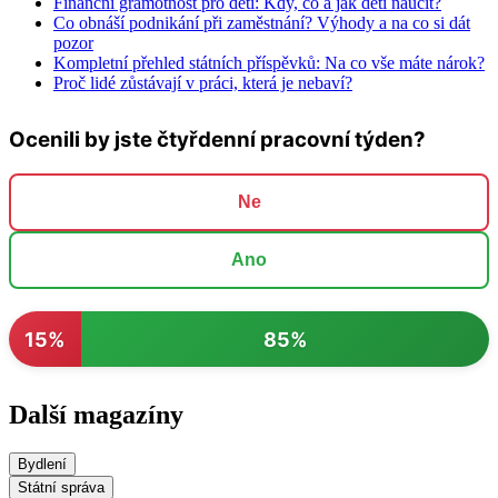
Finanční gramotnost pro děti: Kdy, co a jak děti naučit?
Co obnáší podnikání při zaměstnání? Výhody a na co si dát
pozor
Kompletní přehled státních příspěvků: Na co vše máte nárok?
Proč lidé zůstávají v práci, která je nebaví?
Ocenili by jste čtyřdenní pracovní týden?
Ne
Ano
15%
85%
Další magazíny
Bydlení
Státní správa