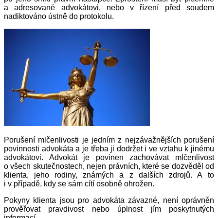
a adresované advokátovi, nebo v řízení před soudem
nadiktováno ústně do protokolu.
Porušení mlčenlivosti je jedním z nejzávažnějších porušení
povinnosti advokáta a je třeba ji dodržet i ve vztahu k jinému
advokátovi. Advokát je povinen zachovávat mlčenlivost
o všech skutečnostech, nejen právních, které se dozvěděl od
klienta, jeho rodiny, známých a z dalších zdrojů. A to
i v případě, kdy se sám cítí osobně ohrožen.
Pokyny klienta jsou pro advokáta závazné, není oprávněn
prověřovat pravdivost nebo úplnost jím poskytnutých
informací.