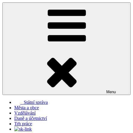
Přejít
k
obsahu
webu
Menu
Státní správa
Města a obce
Vzdělávání
Daně a účetnictví
Trh práce