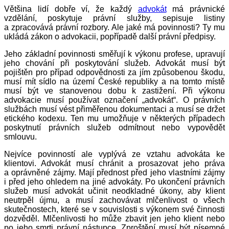
Většina lidí dobře ví, že každý
advokát
má právnické
vzdělání, poskytuje právní služby, sepisuje listiny
a zpracovává právní rozbory. Ale jaké má povinnosti? Ty mu
ukládá zákon o advokacii, popřípadě další právní předpisy.
Jeho základní povinnosti směřují k výkonu profese, upravují
jeho chování při poskytování služeb. Advokát musí být
pojištěn pro případ odpovědnosti za jím způsobenou škodu,
musí mít sídlo na území České republiky a na tomto místě
musí být ve stanovenou dobu k zastižení. Při výkonu
advokacie musí používat označení „advokát“. O právních
službách musí vést přiměřenou dokumentaci a musí se držet
etického kodexu. Ten mu umožňuje v některých případech
poskytnutí právních služeb odmítnout nebo vypovědět
smlouvu.
Nejvíce povinností ale vyplývá ze vztahu advokáta ke
klientovi. Advokát musí chránit a prosazovat jeho práva
a oprávněné zájmy. Mají přednost před jeho vlastními zájmy
i před jeho ohledem na jiné advokáty. Po ukončení právních
služeb musí advokát učinit neodkladné úkony, aby klient
neutrpěl újmu, a musí zachovávat mlčenlivost o všech
skutečnostech, které se v souvislosti s výkonem své činnosti
dozvěděl. Mlčenlivosti ho může zbavit jen jeho klient nebo
po jeho smrti právní nástupce. Zproštění musí být písemné