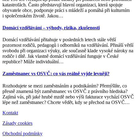
katastrofách. Často představují hlavní organizaci, která spojuje
obyvatele obce, podporuje práci s mládeží a pomáhá při kulturním
i společenském životě. Jakou
…
Domácí vzdělávání – výhody, rizika, zkušenosti
Domácí vzdělávání přitahuje v posledních letech stále větší
pozornost rodičů, pedagogů i odborníků na vzdělávání. Přináší větší
svobodu při organizaci výuky, ale současně klade vysoké nároky na
rodiče i dítě. Jak vlastně domácí vzdělávání funguje v České
republice? Může individuální
…
Zaměstnanec vs OSVČ: co vás reálně vyjde levněji?
Rozhodujete se mezi zaměstnáním a podnikáním? Přemýšlíte, co
přesně znamená být zaměstnanec vs OSVČ z právního hlediska?
Zajímá vás, při jaké hrubé mzdě nebo výši fakturace vychází OSVČ
lépe než zaměstnanec? Chcete vědět, kdy se přechod na OSVČ
…
Kontakt
Zásady cookies
Obchodní podmínky