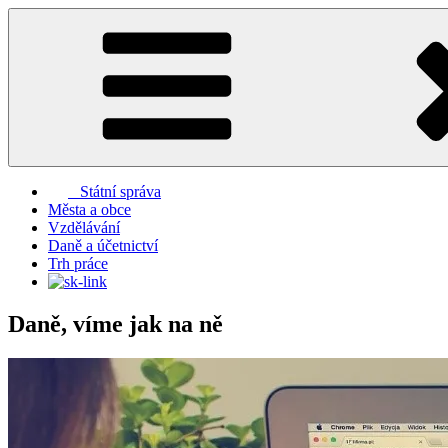
Přejít
k
obsahu
webu
Státní správa
Města a obce
Vzdělávání
Daně a účetnictví
Trh práce
Daně, víme jak na ně