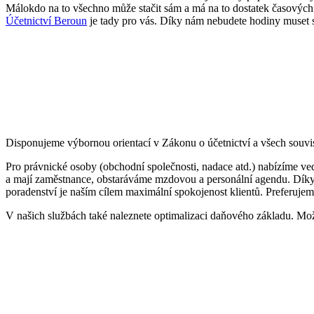
Málokdo na to všechno může stačit sám a má na to dostatek časových
Účetnictví Beroun
je tady pro vás. Díky nám nebudete hodiny muset se
Disponujeme výbornou orientací v Zákonu o účetnictví a všech souvis
Pro právnické osoby (obchodní společnosti, nadace atd.) nabízíme ved
a mají zaměstnance, obstaráváme mzdovou a personální agendu. Díky n
poradenství je naším cílem maximální spokojenost klientů. Preferuje
V našich službách také naleznete optimalizaci daňového základu. Možn