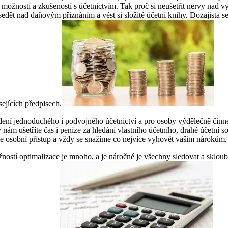
 možností a zkušeností s účetnictvím. Tak proč si neušetřit nervy na
dět nad daňovým přiznáním a vést si složité účetní knihy. Dozajista s
ejících předpisech.
ení jednoduchého i podvojného účetnictví a pro osoby výdělečně činné 
ám ušetříte čas i peníze za hledání vlastního účetního, drahé účetní 
me osobní přístup a vždy se snažíme co nejvíce vyhovět vašim nárokům.
ostí optimalizace je mnoho, a je náročné je všechny sledovat a skloubi