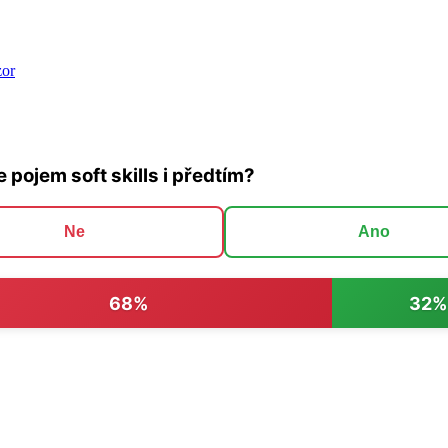
zor
te pojem soft skills i předtím?
Ne
Ano
68%
32%