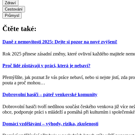
Zdraví
Cestování
Průmysl
Čtěte také:
Daně z nemovitosti 2025: Dejte si pozor na nové zvýšení!
Rok 2025 přinese zásadní změny, které ovlivní každého majitele nemov
Proč lidé zůstávají v práci, která je nebaví?
Přemýšlíte, jak poznat že vás práce nebaví, nebo si nejste jistí, zda
pouta a proč mohou
…
Dobrovolní hasiči – páteř venkovské komunity
Dobrovolní hasiči tvoří nedílnou součást českého venkova již více než
obce, podporuje práci s mládeží a pomáhá při kulturním i společensk
Domácí vzdělávání – výhody, rizika, zkušenosti