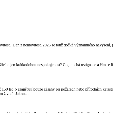
itosti. Daň z nemovitosti 2025 se totiž dočká významného navýšení, jež
 prožíváte jen krátkodobou nespokojenost? Co je tichá rezignace a čím s
 150 let. Nezajišťují pouze zásahy při požárech nebo přírodních katastr
ém životě. Jakou
…