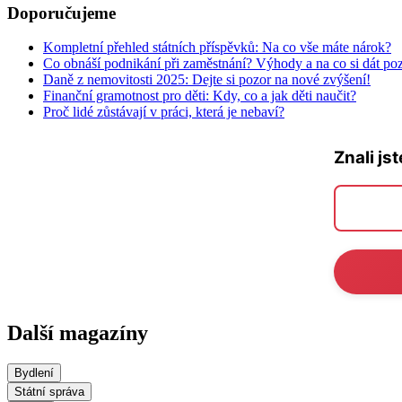
Doporučujeme
Kompletní přehled státních příspěvků: Na co vše máte nárok?
Co obnáší podnikání při zaměstnání? Výhody a na co si dát po
Daně z nemovitosti 2025: Dejte si pozor na nové zvýšení!
Finanční gramotnost pro děti: Kdy, co a jak děti naučit?
Proč lidé zůstávají v práci, která je nebaví?
Znali js
Další magazíny
Bydlení
Státní správa