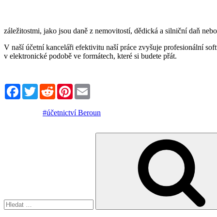
záležitostmi, jako jsou daně z nemovitostí, dědická a silniční daň neb
V naší účetní kanceláři efektivitu naší práce zvyšuje profesionální s
v elektronické podobě ve formátech, které si budete přát.
Facebook
Twitter
Reddit
Pinterest
Email
#účetnictví Beroun
Hledat: