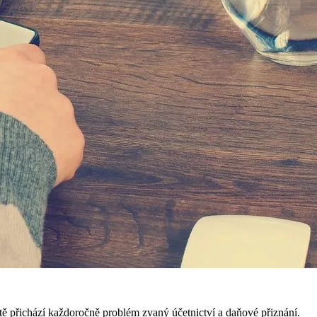
tě přichází každoročně problém zvaný účetnictví a daňové přiznání.