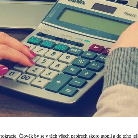
kracie. Člověk by se v těch všech papírech skoro utopil a do toho ješ