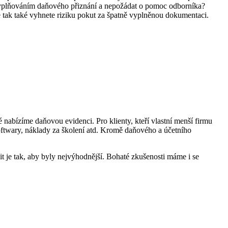
d vyplňováním daňového přiznání a nepožádat o pomoc odborníka?
e tak také vyhnete riziku pokut za špatně vyplněnou dokumentaci.
nabízíme daňovou evidenci. Pro klienty, kteří vlastní menší firmu
softwary, náklady za školení atd. Kromě daňového a účetního
t je tak, aby byly nejvýhodnější. Bohaté zkušenosti máme i se