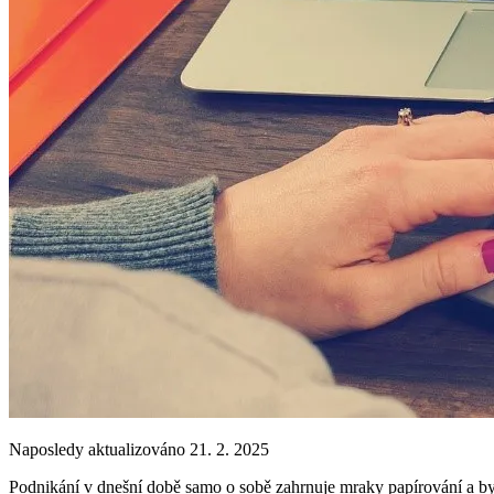
Naposledy aktualizováno 21. 2. 2025
Podnikání v dnešní době samo o sobě zahrnuje mraky papírování a byro